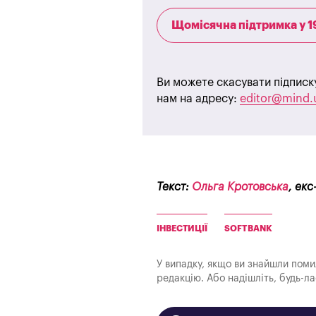
Щомісячна підтримка у 1
Ви можете скасувати підписк
нам на адресу:
editor@mind.
Текст:
Ольга Кротовська
, ек
ІНВЕСТИЦІЇ
SOFTBANK
У випадку, якщо ви знайшли помилк
редакцію. Або надішліть, будь-л