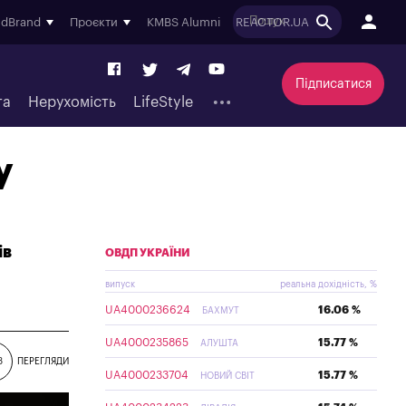
ndBrand
Проєкти
KMBS Alumni
REACTOR.UA
Підписатися
та
Нерухомість
LifeStyle
у
ів
ОВДП УКРАЇНИ
випуск
реальна дохідність, %
UA4000236624
16.06 %
БАХМУТ
UA4000235865
15.77 %
АЛУШТА
3
ПЕРЕГЛЯДИ
UA4000233704
15.77 %
НОВИЙ СВІТ