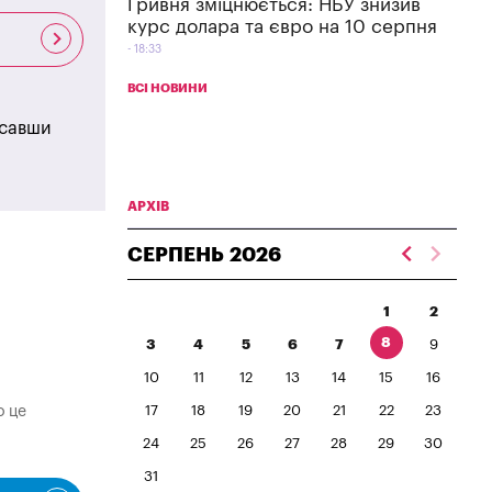
Гривня зміцнюється: НБУ знизив
курс долара та євро на 10 серпня
18:33
ВСІ НОВИНИ
исавши
АРХІВ
СЕРПЕНЬ
2026
1
2
8
3
4
5
6
7
9
10
11
12
13
14
15
16
о це
17
18
19
20
21
22
23
24
25
26
27
28
29
30
31