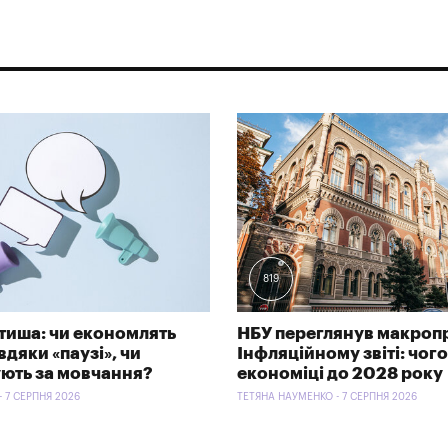
819
тиша: чи економлять
НБУ переглянув макроп
дяки «паузі», чи
Інфляційному звіті: чого
ють за мовчання?
економіці до 2028 року
- 7 СЕРПНЯ 2026
ТЕТЯНА НАУМЕНКО - 7 СЕРПНЯ 2026