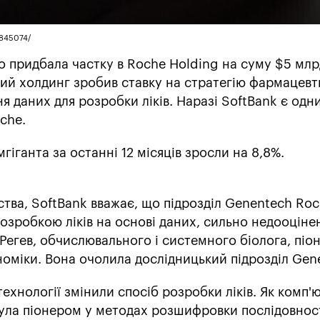
3845074/
 придбала частку в Roche Holding на суму $5 млр
кий холдинг зробив ставку на стратегію фармацев
я даних для розробки ліків. Наразі SoftBank є одн
che.
гіганта за останні 12 місяців зросли на 8,8%.
тва, SoftBank вважає, що підрозділ Genentech Roc
розробкою ліків на основі даних, сильно недооціне
 Регев, обчислювального і системного біолога, піо
номіки. Вона очолила дослідницький підрозділ Gen
технології змінили спосіб розробки ліків. Як комп'
була піонером у методах розшифровки послідовнос