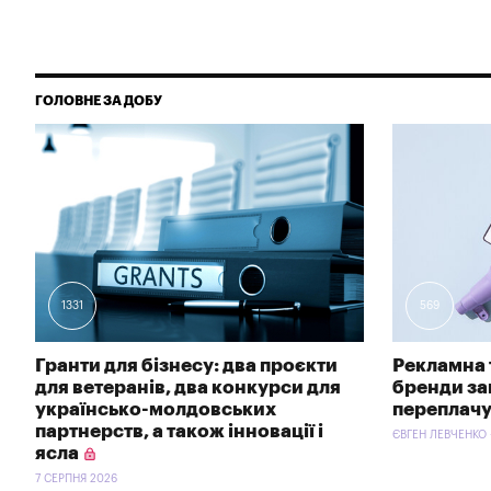
ГОЛОВНЕ ЗА ДОБУ
1331
569
Гранти для бізнесу: два проєкти
Рекламна 
для ветеранів, два конкурси для
бренди зав
українсько-молдовських
переплачу
партнерств, а також інновації і
ЄВГЕН ЛЕВЧЕНКО 
ясла
7 СЕРПНЯ 2026