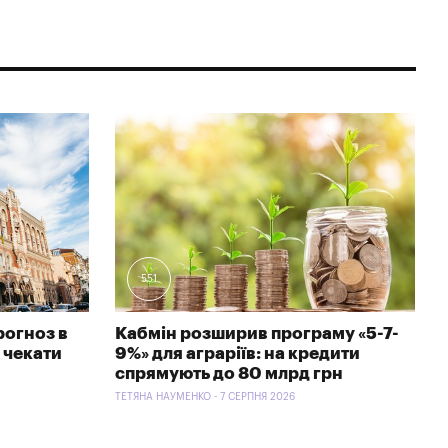
551
рогноз в
Кабмін розширив програму «5-7-
 чекати
9%» для аграріїв: на кредити
спрямують до 80 млрд грн
ТЕТЯНА НАУМЕНКО - 7 СЕРПНЯ 2026