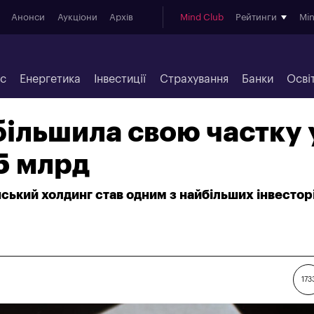
Анонси
Аукціони
Архів
Mind Club
Рейтинги
Mi
ес
Енергетика
Інвестиції
Страхування
Банки
Осві
більшила свою частку 
5 млрд
ький холдинг став одним з найбільших інвестор
173