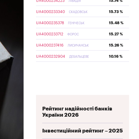
UA4000234223
15.74 %
ЛІВАДІЯ
UA4000233340
15.73 %
СКАДОВСЬК
UA4000235378
15.48 %
ГЕНІЧЕСЬК
UA4000233712
15.27 %
ФОРОС
UA4000237416
15.26 %
ЛИСИЧАНСЬК
UA4000232904
10.16 %
ДЕБАЛЬЦЕВЕ
Рейтинг надійності банків
України 2026
Інвестиційний рейтинг – 2025