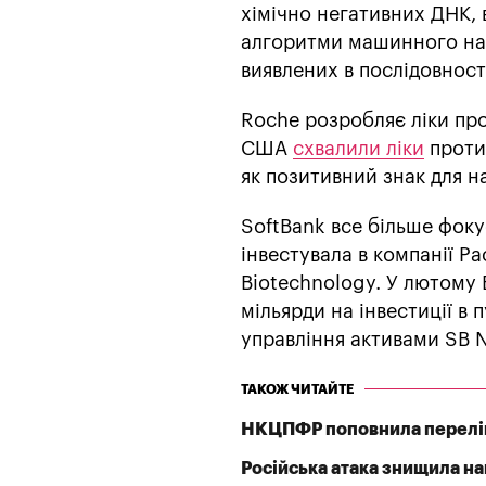
хімічно негативних ДНК,
алгоритми машинного нав
виявлених в послідовност
Roche розробляє ліки про
США
схвалили ліки
проти
як позитивний знак для н
SoftBank все більше фоку
інвестувала в компанії Pac
Biotechnology. У лютому
мільярди на інвестиції в п
управління активами SB N
ТАКОЖ ЧИТАЙТЕ
НКЦПФР поповнила перелік
Російська атака знищила най