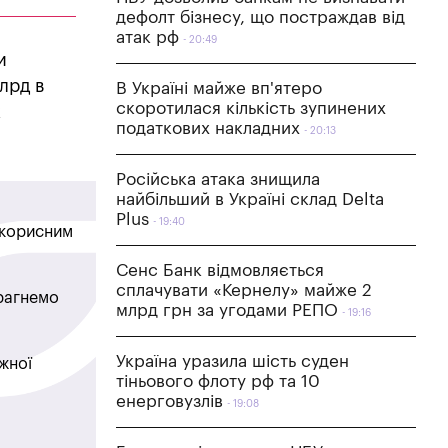
дефолт бізнесу, що постраждав від
атак рф
20:49
и
лрд в
В Україні майже вп'ятеро
скоротилася кількість зупинених
ж
податкових накладних
20:13
Російська атака знищила
найбільший в Україні склад Delta
Plus
19:40
в корисним
Сенс Банк відмовляється
сплачувати «Кернелу» майже 2
прагнемо
млрд грн за угодами РЕПО
19:16
Україна уразила шість суден
жної
тіньового флоту рф та 10
енерговузлів
19:08