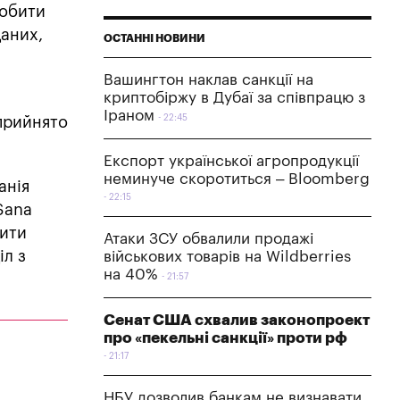
робити
аних,
ОСТАННІ НОВИНИ
Вашингтон наклав санкції на
криптобіржу в Дубаї за співпрацю з
Іраном
22:45
прийнято
Експорт української агропродукції
неминуче скоротиться – Bloomberg
анія
22:15
 Sana
тити
Атаки ЗСУ обвалили продажі
іл з
військових товарів на Wildberries
на 40%
21:57
Сенат США схвалив законопроект
про «пекельні санкції» проти рф
21:17
НБУ дозволив банкам не визнавати