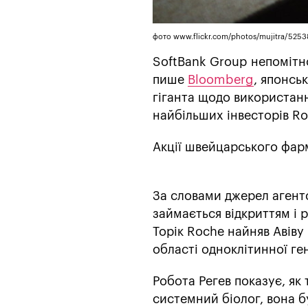
фото www.flickr.com/photos/mujitra/525
SoftBank Group непомітно
пише
Bloomberg
, японсь
гіганта щодо використанн
найбільших інвесторів Ro
Акції швейцарського фарм
За словами джерел агентс
займається відкриттям і 
Торік Roche найняв Авіву
області одноклітинної ге
Робота Регев показує, як 
системний біолог, вона 