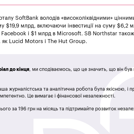
рталу SoftBank володів «високоліквідними» цінним
у $19,9 млрд, включаючи інвестиції на суму $6,2 м
Facebook і $1 млрд в Microsoft. SB Northstar тако
, як Lucid Motors і The Hut Group.
іал до кінця
, ми сподіваємось, що це значить, що він бу
ша журналістська та аналітична робота була якісною, і 
мпетентно. Це вимагає і фінансової незалежності.
ього за 196 грн на місяць та підтримайте розвиток незале