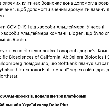
 в окремих клітинах Водночас вона допомогла роз
чання, щоб допомогти вченим зрозуміти лавину д
ях.
ти COVID-19 і від хвороби Альцгеймера. У червні
 хвороби Альцгеймера компанії Biogen, що було с
амірів Roche.
сується на біотехнологіях і охороні здоров'я. Комп
ific Biosciences of California, AbCellera Biologics і
 Bloomberg повідомило, що SoftBank планує витра
ублічні біотехнологічні компанії через свій підрозд
orthstar.
 SCAM-проєктів: додали ще три платформи
більший в Україні склад Delta Plus