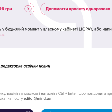
96 грн
Допомогти проекту одноразово
у у будь-який момент у власному кабінеті LIQPAY, або нап
ua
.
с-редакторка стрічки новин
у, виділіть її мишкою і натисніть Ctrl + Enter, щоб повідомити пр
аска, на пошту
editor@mind.ua