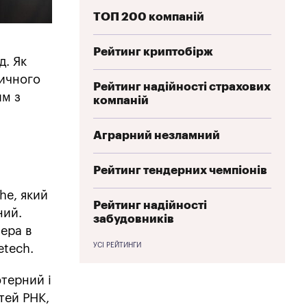
ТОП 200 компаній
Рейтинг криптобірж
д. Як
тичного
Рейтинг надійності страхових
им з
компаній
Аграрний незламний
Рейтинг тендерних чемпіонів
he, який
Рейтинг надійності
ний.
забудовників
нера в
УСІ РЕЙТИНГИ
etech.
ютерний і
тей РНК,