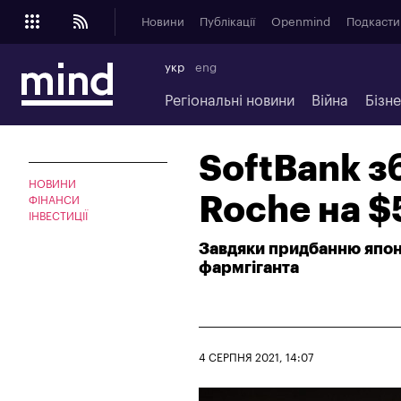
Новини
Публікації
Openmind
Подкасти
укр
eng
Регіональні новини
Війна
Бізн
SoftBank з
НОВИНИ
Roche на $
ФІНАНСИ
ІНВЕСТИЦІЇ
Завдяки придбанню японс
фармгіганта
4 СЕРПНЯ 2021, 14:07