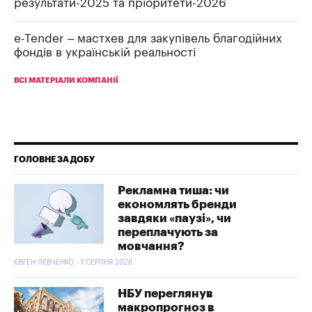
результати-2025 та пріоритети-2026
e-Tender – мастхев для закупівель благодійних
фондів в українській реальності
ВСІ МАТЕРІАЛИ КОМПАНІЇ
ГОЛОВНЕ ЗА ДОБУ
Рекламна тиша: чи
економлять бренди
завдяки «паузі», чи
переплачують за
мовчання?
ЄВГЕН ЛЕВЧЕНКО - 7 СЕРПНЯ 2026
НБУ переглянув
макропрогноз в