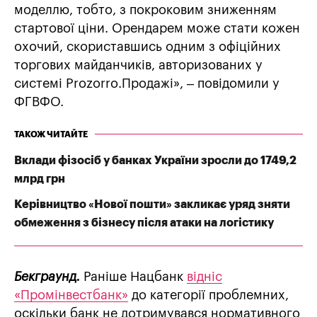
моделлю, тобто, з покроковим зниженням
стартової ціни. Орендарем може стати кожен
охочий, скориставшись одним з офіційних
торгових майданчиків, авторизованих у
системі Prozorro.Продажі», – повідомили у
ФГВФО.
ТАКОЖ ЧИТАЙТЕ
Вклади фізосіб у банках України зросли до 1749,2
млрд грн
Керівництво «Нової пошти» закликає уряд зняти
обмеження з бізнесу після атаки на логістику
Бекграунд.
Раніше Нацбанк
відніс
«Промінвестбанк»
до категорії проблемних,
оскільки банк не дотримувався нормативного