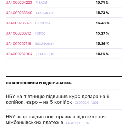
UA4000234223
15.74 %
ЛІВАДІЯ
UA4000233340
15.73 %
СКАДОВСЬК
UA4000235378
15.48 %
ГЕНІЧЕСЬК
UA4000233712
15.27 %
ФОРОС
UA4000237416
15.26 %
ЛИСИЧАНСЬК
UA4000232904
10.16 %
ДЕБАЛЬЦЕВЕ
ОСТАННІ НОВИНИ РОЗДІЛУ «БАНКИ»
НБУ на п'ятницю підвищив курс долара на 8
копійок, євро – на 5 копійок
СЬОГОДНІ, 12:01
НБУ запровадив нові правила відстеження
міжбанківських платежів
СЬОГОДНІ, 11:26