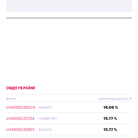
ОВДП УКРАЇНИ
випуск
реальна дохідність, %
UA4000236624
16.06 %
БАХМУТ
UA4000233704
15.77 %
НОВИЙ СВІТ
UA4000235865
15.77 %
АЛУШТА