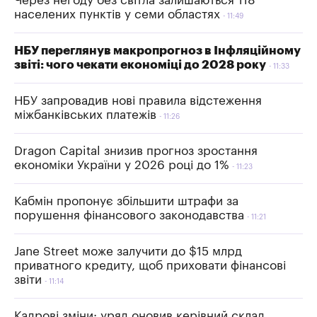
Через негоду без світла залишаються 118
населених пунктів у семи областях
11:49
НБУ переглянув макропрогноз в Інфляційному
звіті: чого чекати економіці до 2028 року
11:33
НБУ запровадив нові правила відстеження
міжбанківських платежів
11:26
Dragon Capital знизив прогноз зростання
економіки України у 2026 році до 1%
11:23
Кабмін пропонує збільшити штрафи за
порушення фінансового законодавства
11:21
Jane Street може залучити до $15 млрд
приватного кредиту, щоб приховати фінансові
звіти
11:14
Кадрові зміни: уряд оновив керівний склад