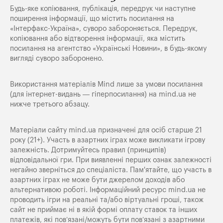
Будь-яке копiювання, публiкацiя, передрук чи наступне
поширення iнформацiї, що мiстить посилання на
«Iнтерфакс-Україна», суворо забороняється. Передрук,
копіювання або відтворення інформації, яка містить
посилання на агентство «Українські Новини», в будь-якому
вигляді суворо заборонено.
Використання матеріалів Mind лише за умови посилання
(для інтернет-видань — гіперпосилання) на
mind.ua
не
нижче третього абзацу.
Матеріали сайту mind.ua призначені для осіб старше 21
року (21+). Участь в азартних іграх може викликати ігрову
залежність. Дотримуйтесь правил (принципів)
відповідальної гри. При виявленні перших ознак залежності
негайно зверніться до спеціаліста. Пам'ятайте, що участь в
азартних іграх не може бути джерелом доходів або
альтернативою роботі. Інформаційний ресурс mind.ua не
проводить ігри на реальні та/або віртуальні гроші, також
сайт не приймає ні в якій формі оплату ставок та інших
платежів, які пов’язані/можуть бути пов’язані з азартними