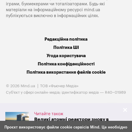
іграми, букмекерами чи тоталізаторами. Будь-які
матеріали на інформаційному ресурсі mind.ua
публікуються виключно в інформаційних цілях.
Редакційна політика
Політика ШІ
Угода користувача
Політика конфіденційності
Політика використання файлів cookie
© 2026 Mind.ua
ТОВ «Фьючер Медiа»
Cуб'єкт у сфері онлайн-медіа; ідентифікатор медіа — R40−01989
Читайте також
Великі атомні реактори знову в
грі. Westinghouse готується до
Проєкт використовує файли cookie сервісів Mind. Це необхідно
IPO на тлі потужної підтримки