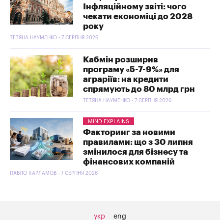
Інфляційному звіті: чого
чекати економіці до 2028
року
ТЕТЯНА НАУМЕНКО - 7 СЕРПНЯ 2026
Кабмін розширив
програму «5-7-9%» для
аграріїв: на кредити
спрямують до 80 млрд грн
ТЕТЯНА НАУМЕНКО - 7 СЕРПНЯ 2026
MIND EXPLAINS
Факторинг за новими
правилами: що з 30 липня
змінилося для бізнесу та
фінансових компаній
ПАВЛО ХАРЛАМОВ - 7 СЕРПНЯ 2026
укр
eng