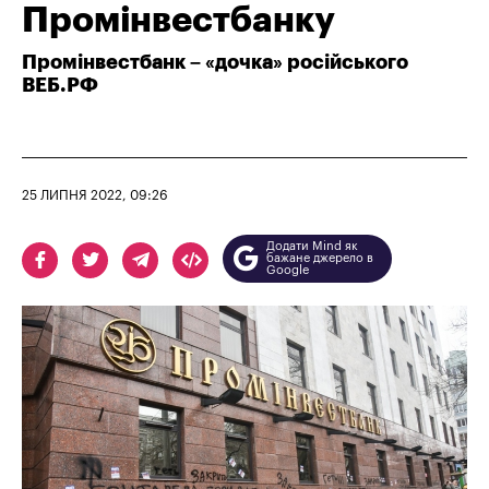
Промінвестбанку
Промінвестбанк – «дочка» російського
ВЕБ.РФ
25 ЛИПНЯ 2022, 09:26
Додати Mind як
бажане джерело в
Google