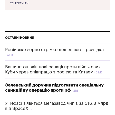
УСІ РЕЙТИНГИ
ОСТАННІ НОВИНИ
Російське зерно стрімко дешевшає – розвідка
22:45
Вашингтон ввів нові санкції проти військових
Куби через співпрацю з росією та Китаєм
22:15
Зеленський доручив підготувати спеціальну
санкційну операцію проти рф
21:51
У Техасі з'явиться мегазавод чипів за $16,8 млрд
від SpaceX
21:11