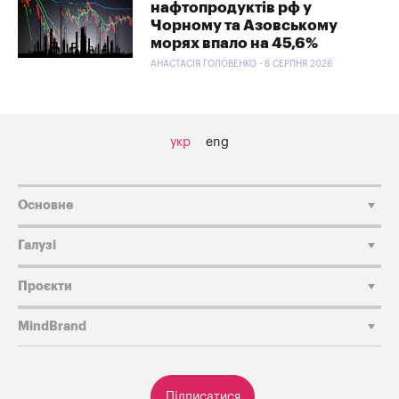
нафтопродуктів рф у
Чорному та Азовському
морях впало на 45,6%
АНАСТАСІЯ ГОЛОВЕНКО - 6 СЕРПНЯ 2026
укр
eng
Основне
Галузі
Проєкти
MindBrand
Підписатися