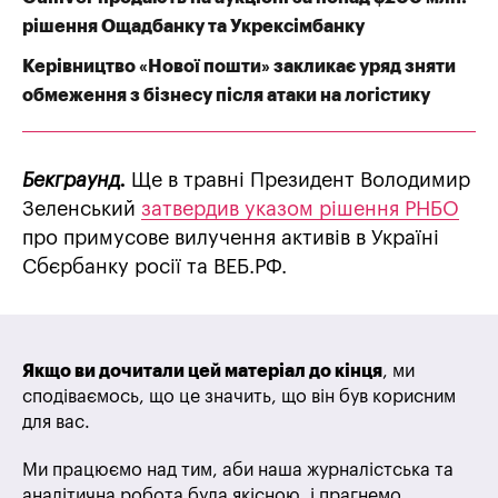
рішення Ощадбанку та Укрексімбанку
Керівництво «Нової пошти» закликає уряд зняти
обмеження з бізнесу після атаки на логістику
Бекграунд.
Ще в травні Президент Володимир
Зеленський
затвердив указом рішення РНБО
про примусове вилучення активів в Україні
Сбєрбанку росії та ВЕБ.РФ.
Якщо ви дочитали цей матеріал до кінця
, ми
сподіваємось, що це значить, що він був корисним
для вас.
Ми працюємо над тим, аби наша журналістська та
аналітична робота була якісною, і прагнемо