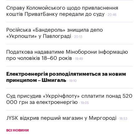
Справу Коломойського щодо привласнення
коштів ПриватБанку передали до суду
20:46
Російська «Бандероль» знищила депо
«Укрпошти» у Павлограді
20:13
Податкова надаватиме Міноборони інформацію
про чоловіків 18–60 років
19:49
Електроенергія розподілятиметься за новим
принципом – Шмигаль
19:10
Суд присудив «Укррічфлоту» сплатити понад 520
000 грн за електроенергію
19:05
JYSK відкрив перший магазин у Миргороді
18:53
ВСІ НОВИНИ