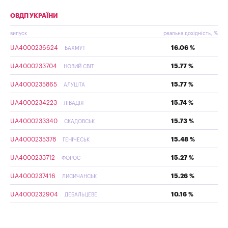
ОВДП УКРАЇНИ
випуск
реальна дохідність, %
UA4000236624
16.06 %
БАХМУТ
UA4000233704
15.77 %
НОВИЙ СВІТ
UA4000235865
15.77 %
АЛУШТА
UA4000234223
15.74 %
ЛІВАДІЯ
UA4000233340
15.73 %
СКАДОВСЬК
UA4000235378
15.48 %
ГЕНІЧЕСЬК
UA4000233712
15.27 %
ФОРОС
UA4000237416
15.26 %
ЛИСИЧАНСЬК
UA4000232904
10.16 %
ДЕБАЛЬЦЕВЕ