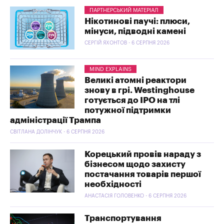
ПАРТНЕРСЬКИЙ МАТЕРІАЛ
Нікотинові паучі: плюси,
мінуси, підводні камені
СЕРГІЙ ЯХОНТОВ - 6 СЕРПНЯ 2026
MIND EXPLAINS
Великі атомні реактори
знову в грі. Westinghouse
готується до IPO на тлі
потужної підтримки
адміністрації Трампа
СВІТЛАНА ДОЛІНЧУК - 6 СЕРПНЯ 2026
Корецький провів нараду з
бізнесом щодо захисту
постачання товарів першої
необхідності
АНАСТАСІЯ ГОЛОВЕНКО - 6 СЕРПНЯ 2026
Транспортування