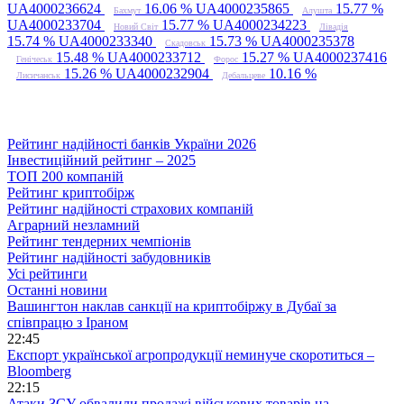
UA4000236624
16.06 %
UA4000235865
15.77 %
Бахмут
Алушта
UA4000233704
15.77 %
UA4000234223
Новий Світ
Лівадія
15.74 %
UA4000233340
15.73 %
UA4000235378
Скадовськ
15.48 %
UA4000233712
15.27 %
UA4000237416
Генічеськ
Форос
15.26 %
UA4000232904
10.16 %
Лисичанськ
Дебальцеве
Рейтинг надійності банків України 2026
Інвестиційний рейтинг – 2025
ТОП 200 компаній
Рейтинг криптобірж
Рейтинг надійності страхових компаній
Аграрний незламний
Рейтинг тендерних чемпіонів
Рейтинг надійності забудовників
Усі рейтинги
Останні новини
Вашингтон наклав санкції на криптобіржу в Дубаї за
співпрацю з Іраном
22:45
Експорт української агропродукції неминуче скоротиться –
Bloomberg
22:15
Атаки ЗСУ обвалили продажі військових товарів на