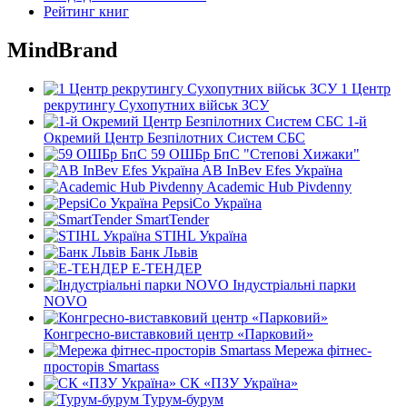
Рейтинг книг
MindBrand
1 Центр
рекрутингу Сухопутних військ ЗСУ
1-й
Окремий Центр Безпілотних Систем СБС
59 ОШБр БпС "Степові Хижаки"
AB InBev Efes Україна
Academic Hub Pivdenny
PepsiCo Україна
SmartTender
STIHL Україна
Банк Львів
Е-ТЕНДЕР
Індустріальні парки
NOVO
Конгресно-виставковий центр «Парковий»
Мережа фітнес-
просторів Smartass
СК «ПЗУ Україна»
Турум-бурум