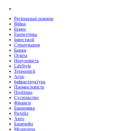
Регіональні новини
Війна
Бізнес
Енергетика
Інвестиції
Страхування
Банки
Освіта
Нерухомість
LifeStyle
Технології
Агро
Інфраструктура
Промисловість
Політика
Суспільство
Фінанси
Економіка
Ритейл
Авто
Блокчейн
Медицина