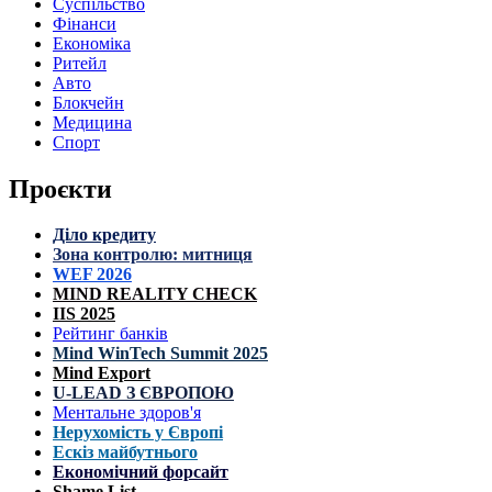
Суспільство
Фінанси
Економіка
Ритейл
Авто
Блокчейн
Медицина
Спорт
Проєкти
Діло кредиту
Зона контролю: митниця
WEF 2026
MIND REALITY CHECK
IIS 2025
Рейтинг банків
Mind WinTech Summit 2025
Mind Export
U-LEAD З ЄВРОПОЮ
Ментальне здоров'я
Нерухомість у Європі
Ескіз майбутнього
Економічний форсайт
Shame List