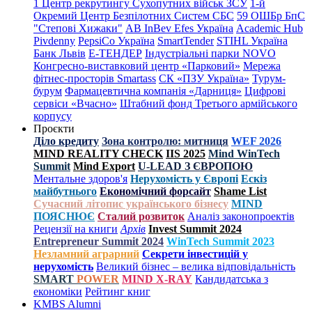
1 Центр рекрутингу Сухопутних військ ЗСУ
1-й
Окремий Центр Безпілотних Систем СБС
59 ОШБр БпС
"Степові Хижаки"
AB InBev Efes Україна
Academic Hub
Pivdenny
PepsiCo Україна
SmartTender
STIHL Україна
Банк Львів
Е-ТЕНДЕР
Індустріальні парки NOVO
Конгресно-виставковий центр «Парковий»
Мережа
фітнес-просторів Smartass
СК «ПЗУ Україна»
Турум-
бурум
Фармацевтична компанія «Дарниця»
Цифрові
сервіси «Вчасно»
Штабний фонд Третього армійського
корпусу
Проєкти
Діло кредиту
Зона контролю: митниця
WEF 2026
MIND REALITY CHECK
IIS 2025
Mind WinTech
Summit
Mind Export
U-LEAD З ЄВРОПОЮ
Ментальне здоров'я
Нерухомість у Європі
Ескіз
майбутнього
Економічний форсайт
Shame List
Сучасний літопис українського бізнесу
MIND
ПОЯСНЮЄ
Сталий розвиток
Аналіз законопроектів
Рецензії на книги
Архів
Invest Summit 2024
Entrepreneur Summit 2024
WinTech Summit 2023
Незламний аграрний
Секрети інвестицій у
нерухомість
Великий бізнес – велика відповідальність
SMART
POWER
MIND X-RAY
Кандидатська з
економіки
Рейтинг книг
KMBS Alumni