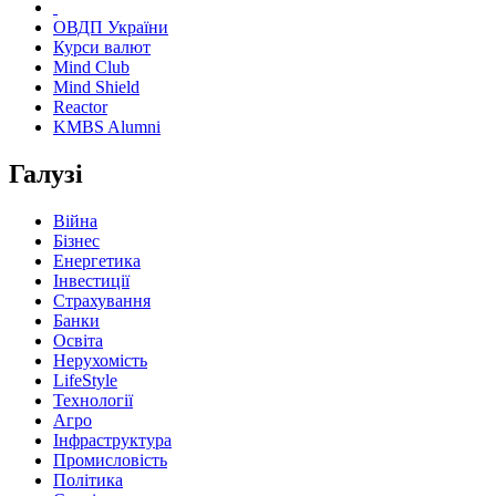
ОВДП України
Курси валют
Mind Club
Mind Shield
Reactor
KMBS Alumni
Галузі
Війна
Бізнес
Енергетика
Інвестиції
Страхування
Банки
Освіта
Нерухомість
LifeStyle
Технології
Агро
Інфраструктура
Промисловість
Політика