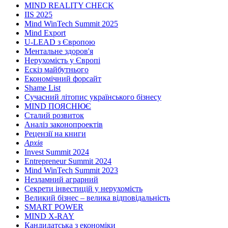
MIND REALITY CHECK
IIS 2025
Mind WinTech Summit 2025
Mind Export
U-LEAD з Європою
Ментальне здоров'я
Нерухомість у Європі
Ескіз майбутнього
Економічний форсайт
Shame List
Сучасний літопис українського бізнесу
MIND ПОЯСНЮЄ
Сталий розвиток
Аналіз законопроектів
Рецензії на книги
Архів
Invest Summit 2024
Entrepreneur Summit 2024
Mind WinTech Summit 2023
Незламний аграрний
Секрети інвестицій у нерухомість
Великий бізнес – велика відповідальність
SMART POWER
MIND X-RAY
Кандидатська з економіки