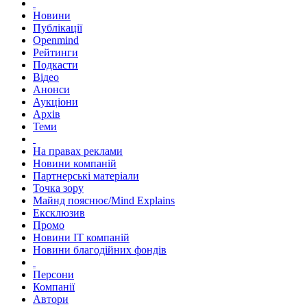
Новини
Публікації
Openmind
Рейтинги
Подкасти
Відео
Анонси
Аукціони
Архів
Теми
На правах реклами
Новини компаній
Партнерські матеріали
Точка зору
Майнд пояснює/Mind Explains
Ексклюзив
Промо
Новини IT компаній
Новини благодійних фондів
Персони
Компанії
Автори