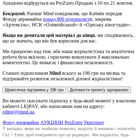
Аукціони відбудуться на ProZorro.Продажі з 10 по 21 жовтня.
Бекграунд.
Раніше Mind повідомляв, що Кабмін передав
Фонду держмайна
понад 800 підприємст
в, зокрема
«Артемсіль», НСК «Олімпійський» й «Одеську кіностудію».
Якщо ви дочитали цей матеріал до кінця
, ми сподіваємось,
що це значить, що він був корисним для вас.
Ми працюємо над тим, аби наша журналістська та аналітична
робота була якісною, і прагнемо виконувати її максимально
компетентно. Це вимагає і фінансової незалежності.
Станьте підписником
Mind
всього за 196 грн на місяць та
підтримайте розвиток незалежної ділової журналістики!
Щомісячна підтримка у 196 грн
Допомогти проекту одноразово
Ви можете скасувати підписку у будь-який момент у власному
кабінеті LIQPAY, або написавши нам на адресу:
editor@mind.ua
.
Фонд держмайна
АУКЦІОН
ProZorro
Укрспирт
У випадку, якщо ви знайшли помилку, виділіть її мишкою і натисніть
Ctrl + Enter, щоб повідомити про це редакцію. Або надішліть, будь-