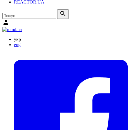
REACTOR.UA
укр
eng