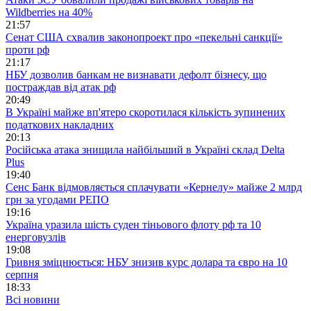
Wildberries на 40%
21:57
Сенат США схвалив законопроект про «пекельні санкції»
проти рф
21:17
НБУ дозволив банкам не визнавати дефолт бізнесу, що
постраждав від атак рф
20:49
В Україні майже вп'ятеро скоротилася кількість зупинених
податкових накладних
20:13
Російська атака знищила найбільший в Україні склад Delta
Plus
19:40
Сенс Банк відмовляється сплачувати «Кернелу» майже 2 млрд
грн за угодами РЕПО
19:16
Україна уразила шість суден тіньового флоту рф та 10
енерговузлів
19:08
Гривня зміцнюється: НБУ знизив курс долара та євро на 10
серпня
18:33
Всі новини