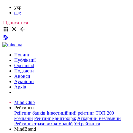
укр
eng
Підписатися
Новини
Публікації
Openmind
Подкасти
Анонси
Аукціони
Архів
Mind Club
Рейтинги
Рейтинг банків
Інвестиційний рейтинг
ТОП 200
компаній
Рейтинг криптобірж
Аграрний незламний
Рейтинг страхових компаній
Усі рейтинги
MindBrand