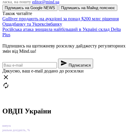
ласка, на пошту
editor@mind.ua
Підпишись на Google NEWS
Підпишись на Майнд пояснює
Також читайте
Gulliver продають на аукціоні за понад $200 млн: рішення
Ощадбанку та Укрексімбанку
Російська атака знищила найбільший в Україні склад Delta
Plus
Підпишись на щотижневу розсилку дайджесту регуляторних
змін від
Mind.ua!
Підписатися
Дякуємо, ваш e-mail додано до розсилки
ОВДП України
випуск
реальна дохідність, %