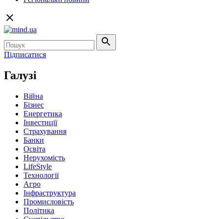
Підписатися
Галузі
Війна
Бізнес
Енергетика
Інвестиції
Страхування
Банки
Освіта
Нерухомість
LifeStyle
Технології
Агро
Інфраструктура
Промисловість
Політика