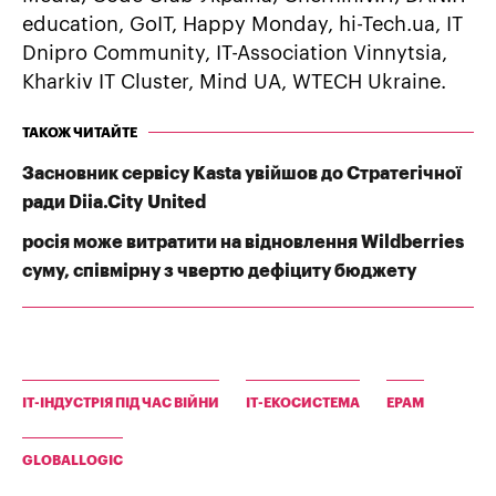
education, GoIT, Happy Monday, hi-Tech.ua, IТ
Dnipro Community, IT-Association Vinnytsia,
Kharkiv IT Cluster, Mind UA, WTECH Ukraine.
ТАКОЖ ЧИТАЙТЕ
Засновник сервісу Kasta увійшов до Стратегічної
ради Diia.City United
росія може витратити на відновлення Wildberries
суму, співмірну з чвертю дефіциту бюджету
IT-ІНДУСТРІЯ ПІД ЧАС ВІЙНИ
IT-ЕКОСИСТЕМА
EPAM
GLOBALLOGIC