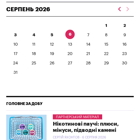
СЕРПЕНЬ
2026
1
2
6
3
4
5
7
8
9
10
11
12
13
14
15
16
17
18
19
20
21
22
23
24
25
26
27
28
29
30
31
ГОЛОВНЕ ЗА ДОБУ
ПАРТНЕРСЬКИЙ МАТЕРІАЛ
Нікотинові паучі: плюси,
мінуси, підводні камені
СЕРГІЙ ЯХОНТОВ - 6 СЕРПНЯ 2026