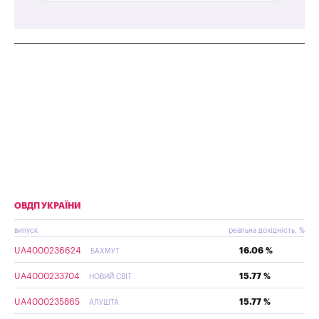
ОВДП УКРАЇНИ
випуск
реальна дохідність, %
UA4000236624
16.06 %
БАХМУТ
UA4000233704
15.77 %
НОВИЙ СВІТ
UA4000235865
15.77 %
АЛУШТА