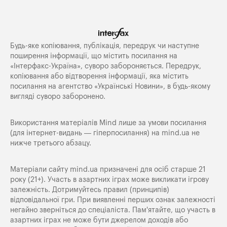
Будь-яке копiювання, публiкацiя, передрук чи наступне
поширення iнформацiї, що мiстить посилання на
«Iнтерфакс-Україна», суворо забороняється. Передрук,
копіювання або відтворення інформації, яка містить
посилання на агентство «Українські Новини», в будь-якому
вигляді суворо заборонено.
Використання матеріалів Mind лише за умови посилання
(для інтернет-видань — гіперпосилання) на
mind.ua
не
нижче третього абзацу.
Матеріали сайту mind.ua призначені для осіб старше 21
року (21+). Участь в азартних іграх може викликати ігрову
залежність. Дотримуйтесь правил (принципів)
відповідальної гри. При виявленні перших ознак залежності
негайно зверніться до спеціаліста. Пам'ятайте, що участь в
азартних іграх не може бути джерелом доходів або