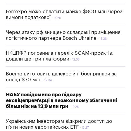
Ferrexpo може сплатити майже $800 млн через
вимоги податкової
14:20
Через атаку рф знищено складські приміщення
логістичного партнера Bosch Ukraine
13:28
НКЦПФР поповнила перелік SCAM-проєктів:
додали ще три платформи
12:38
Boeing виготовить далекобійні боєприпаси за
понад $70 млн
12:34
НАБУ повідомило про підозру
ексвіцепрем'єрці в незаконному збагаченні
більш ніж на 13,9 млн грн
12:28
Українським інвесторам відкрили доступ до
п'яти нових європейських ETF
12:27