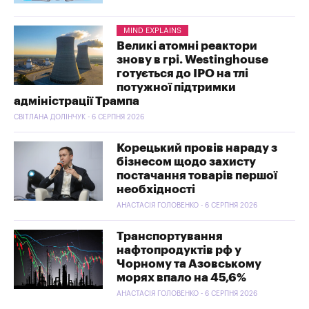
MIND EXPLAINS
Великі атомні реактори
знову в грі. Westinghouse
готується до IPO на тлі
потужної підтримки
адміністрації Трампа
СВІТЛАНА ДОЛІНЧУК - 6 СЕРПНЯ 2026
Корецький провів нараду з
бізнесом щодо захисту
постачання товарів першої
необхідності
АНАСТАСІЯ ГОЛОВЕНКО - 6 СЕРПНЯ 2026
Транспортування
нафтопродуктів рф у
Чорному та Азовському
морях впало на 45,6%
АНАСТАСІЯ ГОЛОВЕНКО - 6 СЕРПНЯ 2026