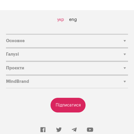
укр
eng
Основне
Галузі
Проєкти
MindBrand
Підписатися