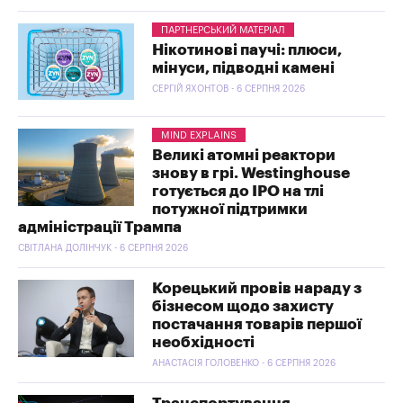
ПАРТНЕРСЬКИЙ МАТЕРІАЛ
Нікотинові паучі: плюси,
мінуси, підводні камені
СЕРГІЙ ЯХОНТОВ - 6 СЕРПНЯ 2026
MIND EXPLAINS
Великі атомні реактори
знову в грі. Westinghouse
готується до IPO на тлі
потужної підтримки
адміністрації Трампа
СВІТЛАНА ДОЛІНЧУК - 6 СЕРПНЯ 2026
Корецький провів нараду з
бізнесом щодо захисту
постачання товарів першої
необхідності
АНАСТАСІЯ ГОЛОВЕНКО - 6 СЕРПНЯ 2026