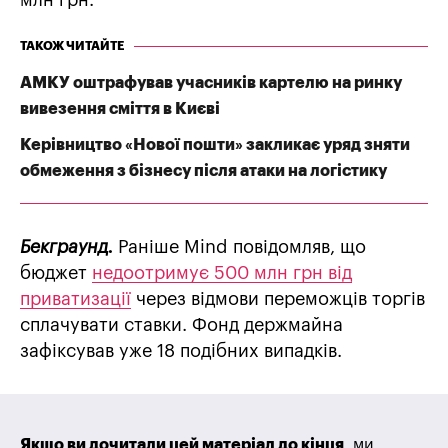
млн грн.
ТАКОЖ ЧИТАЙТЕ
АМКУ оштрафував учасників картелю на ринку
вивезення сміття в Києві
Керівництво «Нової пошти» закликає уряд зняти
обмеження з бізнесу після атаки на логістику
Бекграунд.
Раніше Mind повідомляв, що
бюджет
недоотримує 500 млн грн від
приватизації
через відмови переможців торгів
сплачувати ставки. Фонд держмайна
зафіксував уже 18 подібних випадків.
Якщо ви дочитали цей матеріал до кінця
, ми