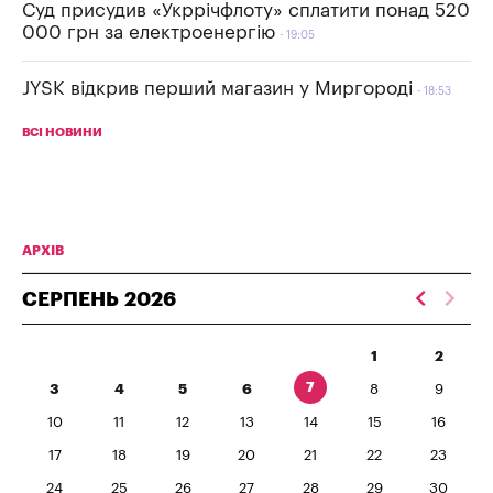
Суд присудив «Укррічфлоту» сплатити понад 520
000 грн за електроенергію
19:05
JYSK відкрив перший магазин у Миргороді
18:53
ВСІ НОВИНИ
АРХІВ
СЕРПЕНЬ
2026
1
2
7
3
4
5
6
8
9
10
11
12
13
14
15
16
17
18
19
20
21
22
23
24
25
26
27
28
29
30