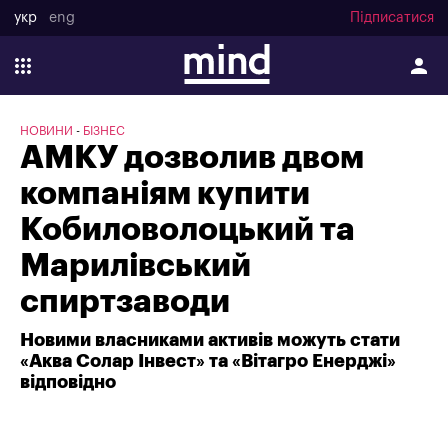
укр
eng
Підписатися
НОВИНИ
БІЗНЕС
АМКУ дозволив двом
компаніям купити
Кобиловолоцький та
Марилівський
спиртзаводи
Новими власниками активів можуть стати
«Аква Солар Інвест» та «Вітагро Енерджі»
відповідно