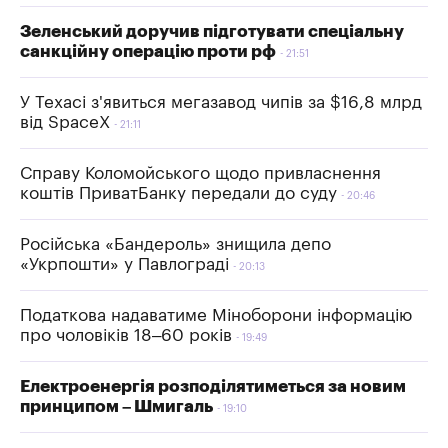
Зеленський доручив підготувати спеціальну
санкційну операцію проти рф
21:51
У Техасі з'явиться мегазавод чипів за $16,8 млрд
від SpaceX
21:11
Справу Коломойського щодо привласнення
коштів ПриватБанку передали до суду
20:46
Російська «Бандероль» знищила депо
«Укрпошти» у Павлограді
20:13
Податкова надаватиме Міноборони інформацію
про чоловіків 18–60 років
19:49
Електроенергія розподілятиметься за новим
принципом – Шмигаль
19:10