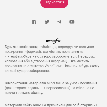
Підписатися
Будь-яке копiювання, публiкацiя, передрук чи наступне
поширення iнформацiї, що мiстить посилання на
«Iнтерфакс-Україна», суворо забороняється. Передрук,
копіювання або відтворення інформації, яка містить
посилання на агентство «Українські Новини», в будь-якому
вигляді суворо заборонено.
Використання матеріалів Mind лише за умови посилання
(для інтернет-видань — гіперпосилання) на
mind.ua
не
нижче третього абзацу.
Матеріали сайту mind.ua призначені для осіб старше 21