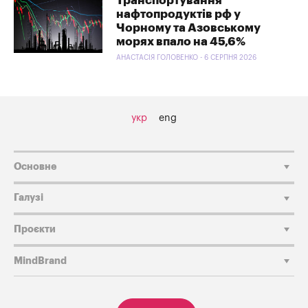
Транспортування
нафтопродуктів рф у
Чорному та Азовському
морях впало на 45,6%
АНАСТАСІЯ ГОЛОВЕНКО - 6 СЕРПНЯ 2026
укр
eng
Основне
Галузі
Проєкти
MindBrand