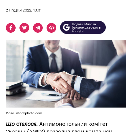
2 ГРУДНЯ 2022, 13:31
Додати Mind як
бажане джерело в
Google
Фото: istockphoto.com
Що сталося.
Антимонопольний комітет
України (АМКУ) дозволив двом компаніям