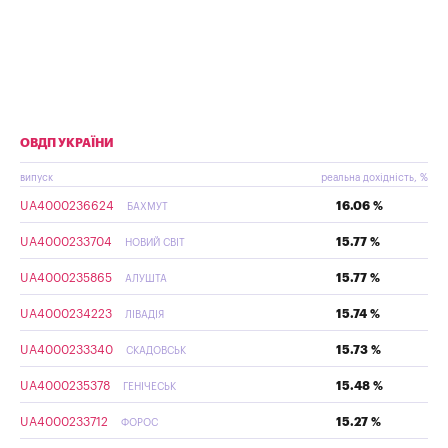
ОВДП УКРАЇНИ
випуск
реальна дохідність, %
UA4000236624
16.06 %
БАХМУТ
UA4000233704
15.77 %
НОВИЙ СВІТ
UA4000235865
15.77 %
АЛУШТА
UA4000234223
15.74 %
ЛІВАДІЯ
UA4000233340
15.73 %
СКАДОВСЬК
UA4000235378
15.48 %
ГЕНІЧЕСЬК
UA4000233712
15.27 %
ФОРОС