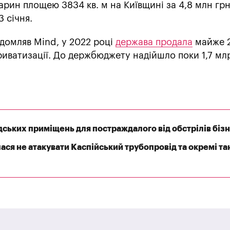
арин площею 3834 кв. м на Київщині за 4,8 млн грн
3 січня.
домляв Mind, у 2022 році
держава продала
майже 
приватизації. До держбюджету надійшло поки 1,7 мл
ських приміщень для постраждалого від обстрілів біз
ася не атакувати Каспійський трубопровід та окремі та