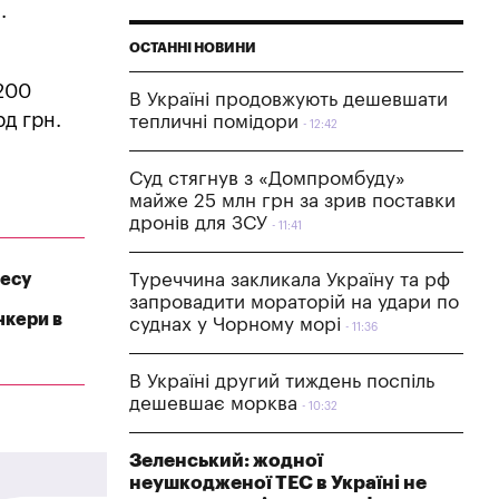
.
ОСТАННІ НОВИНИ
200
В Україні продовжують дешевшати
рд грн.
тепличні помідори
12:42
Суд стягнув з «Домпромбуду»
майже 25 млн грн за зрив поставки
дронів для ЗСУ
11:41
несу
Туреччина закликала Україну та рф
запровадити мораторій на удари по
нкери в
суднах у Чорному морі
11:36
В Україні другий тиждень поспіль
дешевшає морква
10:32
Зеленський: жодної
неушкодженої ТЕС в Україні не