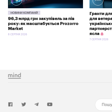
НОВИНИ КОМПАНІЙ
Гранти для
96,3 млрд грн закупівель за пів
для ветер
року: як масштабується Prozorro
українсь
Market
партнерств
ясла
8 СЕРПНЯ 2026
7 СЕРПНЯ 2026