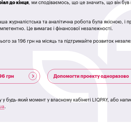
іал до кінця
, ми сподіваємось, що це значить, що він бу
ша журналістська та аналітична робота була якісною, і 
мпетентно. Це вимагає і фінансової незалежності.
ього за 196 грн на місяць та підтримайте розвиток незале
96 грн
Допомогти проекту одноразово
у у будь-який момент у власному кабінеті LIQPAY, або нап
ua
.