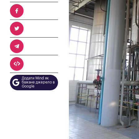
Додати Mind як
бажане джерело в
Google