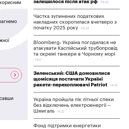
залишилося після атак рф
в корисним
09:42
Частка зупинених податкових
прагнемо
накладних скоротилася вчетверо з
початку 2025 року
09:34
жної
Bloomberg: Україна погодилася не
атакувати Каспійський трубопровід
та окремі танкери в Чорному морі
14:51
Зеленський: США домовилися
щомісяця постачати Україні
ракети-перехоплювачі Patriot
14:43
исавши
Україна пройшла пік літньої спеки
без відключень електроенергії –
Шмигаль
14:32
Фонд підтримки енергетики