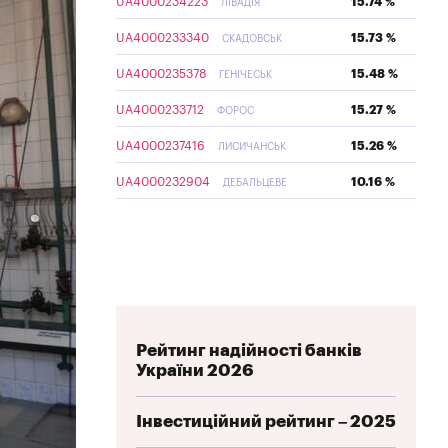
UA4000234223
15.74 %
ЛІВАДІЯ
UA4000233340
15.73 %
СКАДОВСЬК
UA4000235378
15.48 %
ГЕНІЧЕСЬК
UA4000233712
15.27 %
ФОРОС
UA4000237416
15.26 %
ЛИСИЧАНСЬК
UA4000232904
10.16 %
ДЕБАЛЬЦЕВЕ
Рейтинг надійності банків
України 2026
Інвестиційний рейтинг – 2025