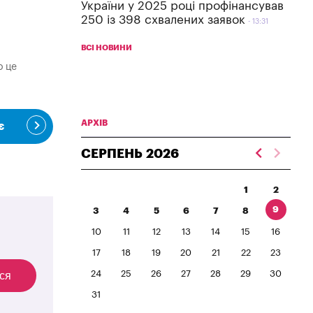
України у 2025 році профінансував
250 із 398 схвалених заявок
13:31
ВСІ НОВИНИ
о це
АРХІВ
є
СЕРПЕНЬ
2026
1
2
9
3
4
5
6
7
8
10
11
12
13
14
15
16
17
18
19
20
21
22
23
24
25
26
27
28
29
30
ся
31