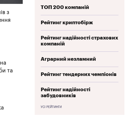
ТОП 200 компаній
ів з
ення
Рейтинг криптобірж
Рейтинг надійності страхових
компаній
Аграрний незламний
 на
би та
Рейтинг тендерних чемпіонів
Рейтинг надійності
забудовників
ка
УСІ РЕЙТИНГИ