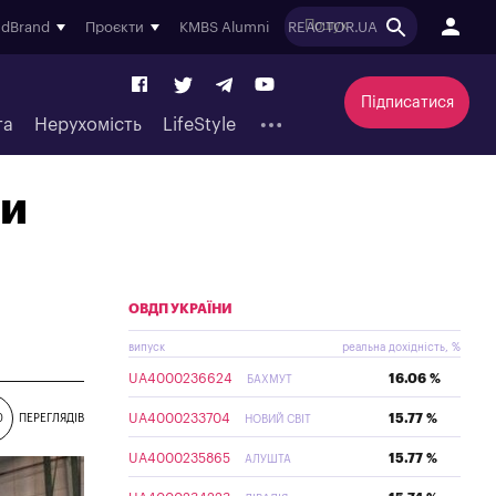
ndBrand
Проєкти
KMBS Alumni
REACTOR.UA
Підписатися
та
Нерухомість
LifeStyle
ти
ОВДП УКРАЇНИ
випуск
реальна дохідність, %
UA4000236624
16.06 %
БАХМУТ
UA4000233704
15.77 %
0
ПЕРЕГЛЯДІВ
НОВИЙ СВІТ
UA4000235865
15.77 %
АЛУШТА