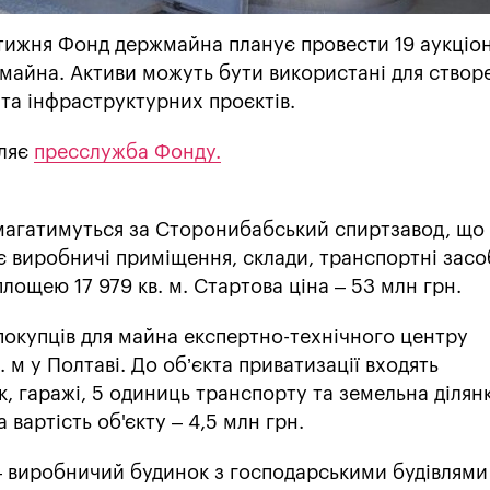
ижня Фонд держмайна планує провести 19 аукціон
 майна. Активи можуть бути використані для створ
та інфраструктурних проєктів.
мляє
пресслужба Фонду.
змагатимуться за Сторонибабський спиртзавод, що
є виробничі приміщення, склади, транспортні засо
лощею 17 979 кв. м. Стартова ціна – 53 млн грн.
покупців для майна експертно-технічного центру
 м у Полтаві. До об’єкта приватизації входять
, гаражі, 5 одиниць транспорту та земельна ділян
 вартість об'єкту – 4,5 млн грн.
– виробничий будинок з господарськими будівлями