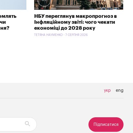
омлять
НБУ переглянув макропрогноз в
 чи
Інфляційному звіті: чого чекати
ння?
економіці до 2028 року
ТЕТЯНА НАУМЕНКО - 7 СЕРПНЯ 2026
укр
eng
Підписатися