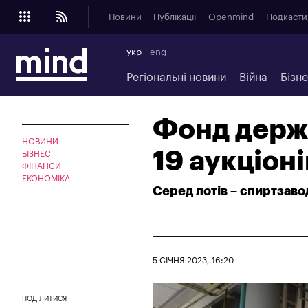
Новини
Публікації
Openmind
Подкасти
укр
eng
Регіональні новини
Війна
Бізн
Фонд держ
НОВИНИ
19 аукціон
БІЗНЕС
ФІНАНСИ
ЕКОНОМІКА
Серед лотів – спиртзаво
5 СІЧНЯ 2023, 16:20
ПОДІЛИТИСЯ