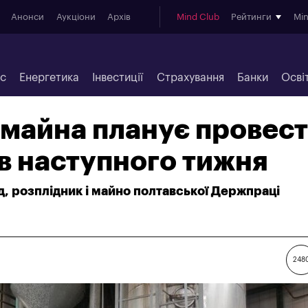
Анонси
Аукціони
Архів
Mind Club
Рейтинги
Mi
ес
Енергетика
Інвестиції
Страхування
Банки
Осві
майна планує провес
ів наступного тижня
д, розплідник і майно полтавської Держпраці
248