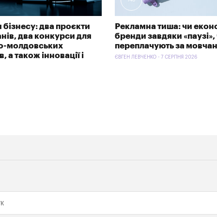
 бізнесу: два проєкти
Рекламна тиша: чи екон
анів, два конкурси для
бренди завдяки «паузі»,
ко-молдовських
переплачують за мовча
, а також інновації і
ЄВГЕН ЛЕВЧЕНКО - 7 СЕРПНЯ 2026