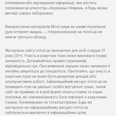
копіювання або відтворення інформації, яка містить
посилання на агентство «Українські Новини», в будь-якому
вигляді суворо заборонено.
Використання матеріалів Mind лише за умови посилання
(для інтернет-видань — гіперпосилання) на
mind.ua
не
нижче третього абзацу.
Матеріали сайту mind.ua призначені для осіб старше 21
року (21+). Участь в азартних іграх може викликати ігрову
залежність. Дотримуйтесь правил (принципів)
відповідальної гри. При виявленні перших ознак залежності
негайно зверніться до спеціаліста. Пам'ятайте, що участь в
азартних іграх не може бути джерелом доходів або
альтернативою роботі. Інформаційний ресурс mind.ua не
проводить ігри на реальні та/або віртуальні гроші, також
сайт не приймає ні в якій формі оплату ставок та інших
платежів, які пов’язані/можуть бути пов’язані з азартними
іграми, букмекерами чи тоталізаторами. Будь-які
матеріали на інформаційному ресурсі mind.ua
публікуються виключно в інформаційних цілях.