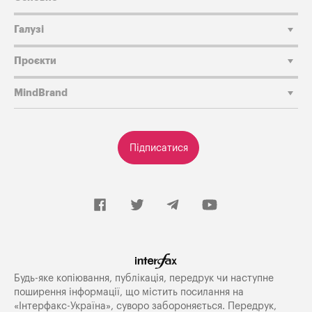
Галузі
Проєкти
MindBrand
Підписатися
Будь-яке копiювання, публiкацiя, передрук чи наступне
поширення iнформацiї, що мiстить посилання на
«Iнтерфакс-Україна», суворо забороняється. Передрук,