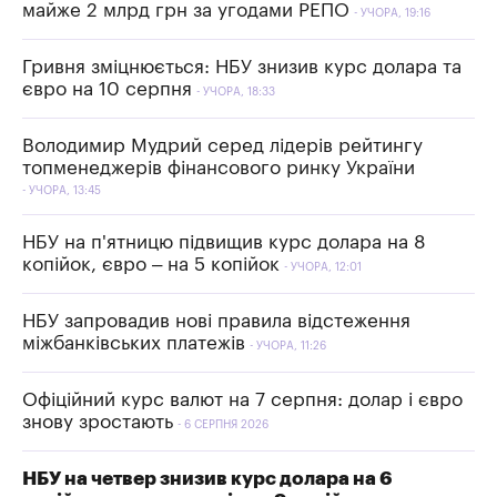
майже 2 млрд грн за угодами РЕПО
УЧОРА, 19:16
Гривня зміцнюється: НБУ знизив курс долара та
євро на 10 серпня
УЧОРА, 18:33
Володимир Мудрий серед лідерів рейтингу
топменеджерів фінансового ринку України
УЧОРА, 13:45
НБУ на п'ятницю підвищив курс долара на 8
копійок, євро – на 5 копійок
УЧОРА, 12:01
НБУ запровадив нові правила відстеження
міжбанківських платежів
УЧОРА, 11:26
Офіційний курс валют на 7 серпня: долар і євро
знову зростають
6 СЕРПНЯ 2026
НБУ на четвер знизив курс долара на 6