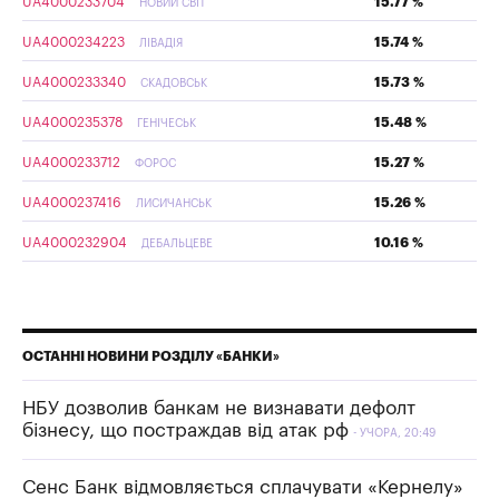
UA4000233704
15.77 %
НОВИЙ СВІТ
UA4000234223
15.74 %
ЛІВАДІЯ
UA4000233340
15.73 %
СКАДОВСЬК
UA4000235378
15.48 %
ГЕНІЧЕСЬК
UA4000233712
15.27 %
ФОРОС
UA4000237416
15.26 %
ЛИСИЧАНСЬК
UA4000232904
10.16 %
ДЕБАЛЬЦЕВЕ
ОСТАННІ НОВИНИ РОЗДІЛУ «БАНКИ»
НБУ дозволив банкам не визнавати дефолт
бізнесу, що постраждав від атак рф
УЧОРА, 20:49
Сенс Банк відмовляється сплачувати «Кернелу»