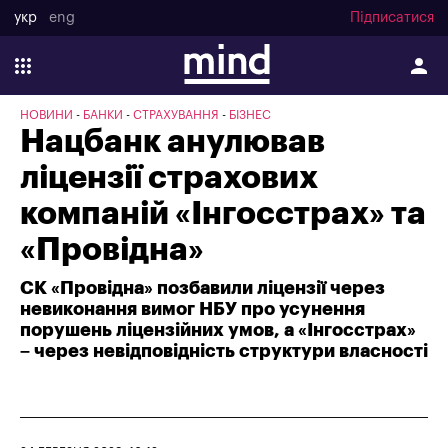
укр
eng
Підписатися
НОВИНИ
БАНКИ
СТРАХУВАННЯ
БІЗНЕС
Нацбанк анулював
ліцензії страхових
компаній «Інгосстрах» та
«Провідна»
СК «Провідна» позбавили ліцензії через
невиконання вимог НБУ про усунення
порушень ліцензійних умов, а «Інгосстрах»
– через невідповідність структури власності