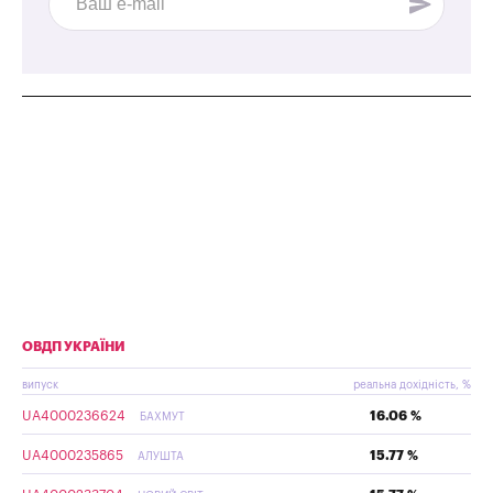
ОВДП УКРАЇНИ
випуск
реальна дохідність, %
UA4000236624
16.06 %
БАХМУТ
UA4000235865
15.77 %
АЛУШТА