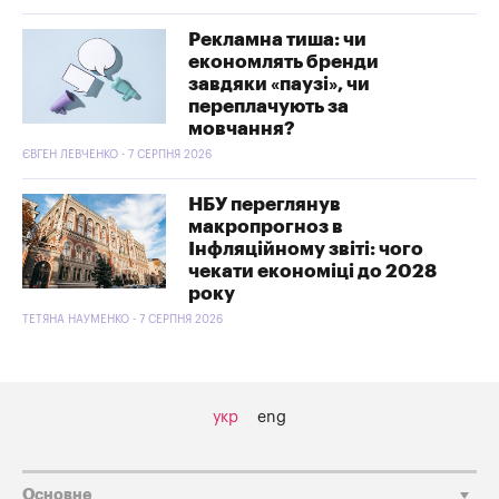
Рекламна тиша: чи
економлять бренди
завдяки «паузі», чи
переплачують за
мовчання?
ЄВГЕН ЛЕВЧЕНКО - 7 СЕРПНЯ 2026
НБУ переглянув
макропрогноз в
Інфляційному звіті: чого
чекати економіці до 2028
року
ТЕТЯНА НАУМЕНКО - 7 СЕРПНЯ 2026
укр
eng
Основне