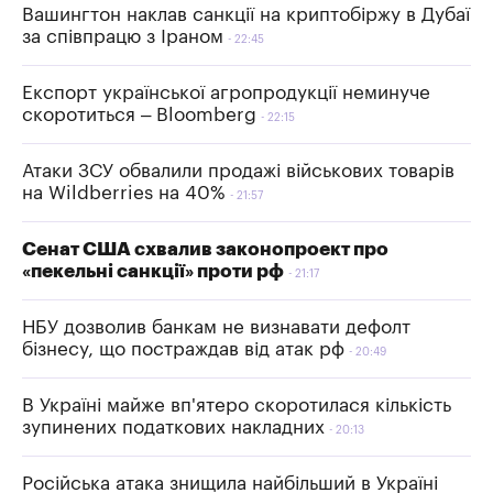
Вашингтон наклав санкції на криптобіржу в Дубаї
за співпрацю з Іраном
22:45
Експорт української агропродукції неминуче
скоротиться – Bloomberg
22:15
Атаки ЗСУ обвалили продажі військових товарів
на Wildberries на 40%
21:57
Сенат США схвалив законопроект про
«пекельні санкції» проти рф
21:17
НБУ дозволив банкам не визнавати дефолт
бізнесу, що постраждав від атак рф
20:49
В Україні майже вп'ятеро скоротилася кількість
зупинених податкових накладних
20:13
Російська атака знищила найбільший в Україні