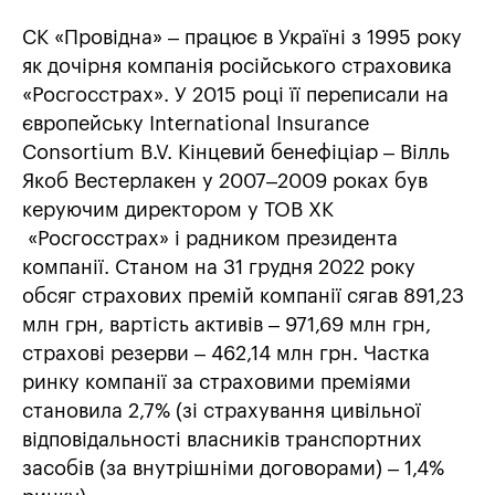
СК «Провідна» – працює в Україні з 1995 року
як дочірня компанія російського страховика
«Росгосстрах». У 2015 році її переписали на
європейську International Insurance
Consortium B.V. Кінцевий бенефіціар – Вілль
Якоб Вестерлакен у 2007–2009 роках був
керуючим директором у ТОВ ХК
«Росгосстрах» і радником президента
компанії. Станом на 31 грудня 2022 року
обсяг страхових премій компанії сягав 891,23
млн грн, вартість активів – 971,69 млн грн,
страхові резерви – 462,14 млн грн. Частка
ринку компанії за страховими преміями
становила 2,7% (зі страхування цивільної
відповідальності власників транспортних
засобів (за внутрішніми договорами) – 1,4%