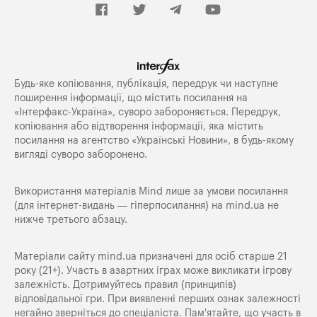
Будь-яке копiювання, публiкацiя, передрук чи наступне
поширення iнформацiї, що мiстить посилання на
«Iнтерфакс-Україна», суворо забороняється. Передрук,
копіювання або відтворення інформації, яка містить
посилання на агентство «Українські Новини», в будь-якому
вигляді суворо заборонено.
Використання матеріалів Mind лише за умови посилання
(для інтернет-видань — гіперпосилання) на
mind.ua
не
нижче третього абзацу.
Матеріали сайту mind.ua призначені для осіб старше 21
року (21+). Участь в азартних іграх може викликати ігрову
залежність. Дотримуйтесь правил (принципів)
відповідальної гри. При виявленні перших ознак залежності
негайно зверніться до спеціаліста. Пам'ятайте, що участь в