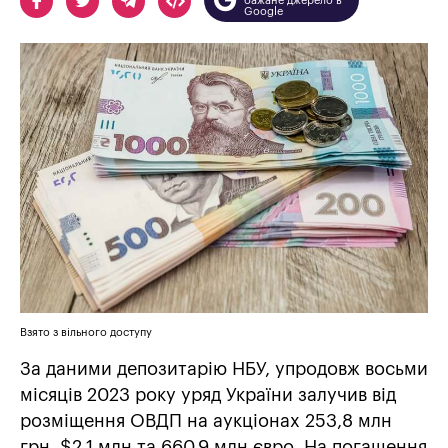
бажане джерело в
Google
Взято з вільного доступу
За даними депозитарію НБУ, упродовж восьми
місяців 2023 року уряд України залучив від
розміщення ОВДП на аукціонах 253,8 млн
грн, $2,1 млн та 660,9 млн євро. На погашення