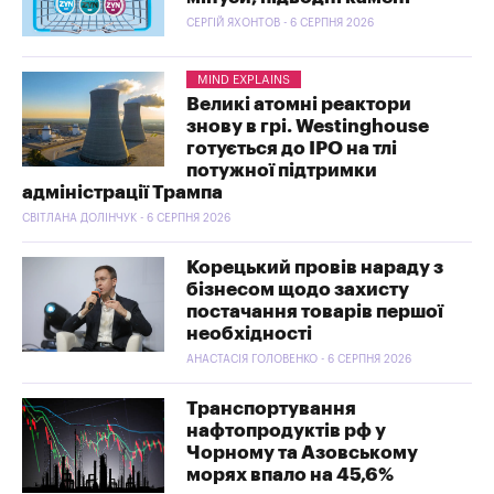
СЕРГІЙ ЯХОНТОВ - 6 СЕРПНЯ 2026
MIND EXPLAINS
Великі атомні реактори
знову в грі. Westinghouse
готується до IPO на тлі
потужної підтримки
адміністрації Трампа
СВІТЛАНА ДОЛІНЧУК - 6 СЕРПНЯ 2026
Корецький провів нараду з
бізнесом щодо захисту
постачання товарів першої
необхідності
АНАСТАСІЯ ГОЛОВЕНКО - 6 СЕРПНЯ 2026
Транспортування
нафтопродуктів рф у
Чорному та Азовському
морях впало на 45,6%