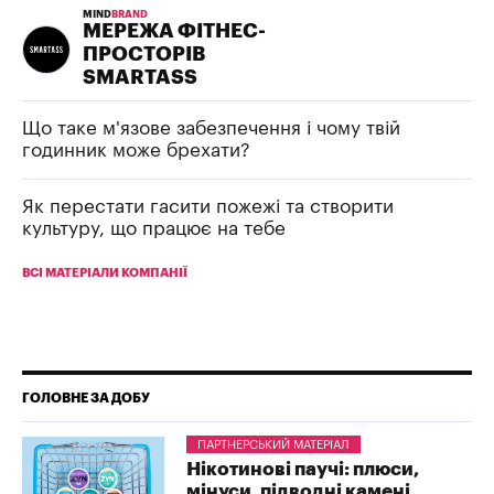
MIND
BRAND
МЕРЕЖА ФІТНЕС-
ПРОСТОРІВ
SMARTASS
Що таке м'язове забезпечення і чому твій
годинник може брехати?
Як перестати гасити пожежі та створити
культуру, що працює на тебе
ВСІ МАТЕРІАЛИ КОМПАНІЇ
ГОЛОВНЕ ЗА ДОБУ
ПАРТНЕРСЬКИЙ МАТЕРІАЛ
Нікотинові паучі: плюси,
мінуси, підводні камені