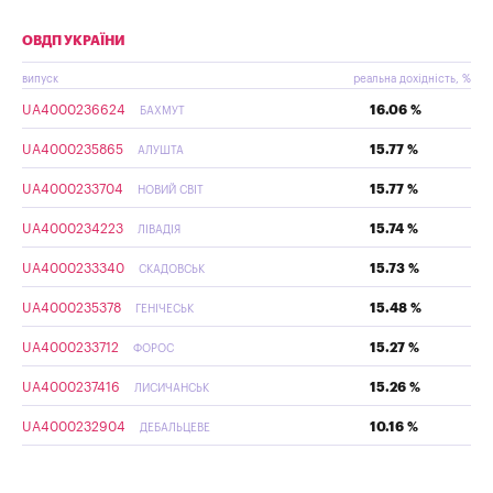
ОВДП УКРАЇНИ
випуск
реальна дохідність, %
UA4000236624
16.06 %
БАХМУТ
UA4000235865
15.77 %
АЛУШТА
UA4000233704
15.77 %
НОВИЙ СВІТ
UA4000234223
15.74 %
ЛІВАДІЯ
UA4000233340
15.73 %
СКАДОВСЬК
UA4000235378
15.48 %
ГЕНІЧЕСЬК
UA4000233712
15.27 %
ФОРОС
UA4000237416
15.26 %
ЛИСИЧАНСЬК
UA4000232904
10.16 %
ДЕБАЛЬЦЕВЕ