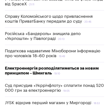
від SpaceX
21:11
Справу Коломойського щодо привласнення
коштів ПриватБанку передали до суду
20:46
Російська «Бандероль» знищила депо
«Укрпошти» у Павлограді
20:13
Податкова надаватиме Міноборони інформацію
про чоловіків 18–60 років
19:49
Електроенергія розподілятиметься за новим
принципом – Шмигаль
19:10
Суд присудив «Укррічфлоту» сплатити понад 520
000 грн за електроенергію
19:05
JYSK відкрив перший магазин у Миргороді
18:53