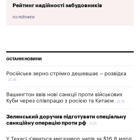
Рейтинг надійності забудовників
УСІ РЕЙТИНГИ
ОСТАННІ НОВИНИ
Російське зерно стрімко дешевшає – розвідка
22:45
Вашингтон ввів нові санкції проти військових
Куби через співпрацю з росією та Китаєм
22:15
Зеленський доручив підготувати спеціальну
санкційну операцію проти рф
21:51
У Техасі з'явиться мегазавод чипів за $16,8 млрд