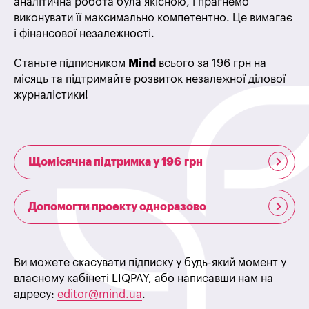
аналітична робота була якісною, і прагнемо
виконувати її максимально компетентно. Це вимагає
і фінансової незалежності.
Станьте підписником
Mind
всього за 196 грн на
місяць та підтримайте розвиток незалежної ділової
журналістики!
Щомісячна підтримка у 196 грн
Допомогти проекту одноразово
Ви можете скасувати підписку у будь-який момент у
власному кабінеті LIQPAY, або написавши нам на
адресу:
editor@mind.ua
.