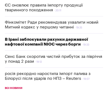
ЄС оновлює правила імпорту продукції
тваринного походження
20:11
Фінкомітет Ради рекомендував ухвалити новий
Митний кодекс у першому читанні
19:35
В Ірані заблокували рахунки державної
нафтової компанії NIOC через борги
19:33
Сенс Банк скоротив чистий прибуток за півріччя
у понад 2 рази
19:12
росія рекордно наростила імпорт палива з
Білорусі після ударів по НПЗ – Reuters
19:07
ВСІ НОВИНИ