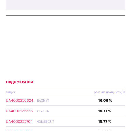
ОВДП УКРАЇНИ
випуск
реальна дохідність, %
UA4000236624
16.06 %
БАХМУТ
UA4000235865
15.77 %
АЛУШТА
UA4000233704
15.77 %
НОВИЙ СВІТ