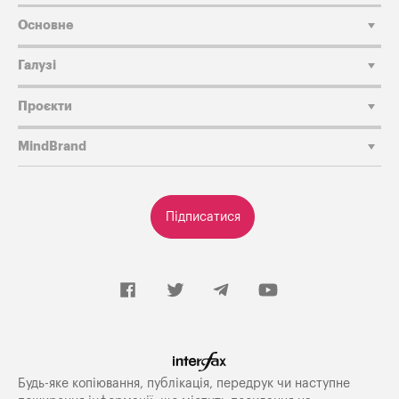
Основне
Галузі
Проєкти
MindBrand
Підписатися
Будь-яке копiювання, публiкацiя, передрук чи наступне