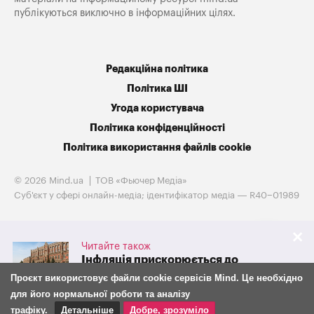
публікуються виключно в інформаційних цілях.
Редакційна політика
Політика ШІ
Угода користувача
Політика конфіденційності
Політика використання файлів cookie
© 2026 Mind.ua
ТОВ «Фьючер Медiа»
Cуб'єкт у сфері онлайн-медіа; ідентифікатор медіа — R40−01989
Читайте також
Інфляція прискорюється до
10%: чому НБУ знову підвищив
Проєкт використовує файли cookie сервісів Mind. Це необхідно
облікову ставку та як із 7
для його нормальної роботи та аналізу
серпня зміниться її вплив на
фінансовий ринок
трафіку.
Детальніше
Добре, зрозуміло