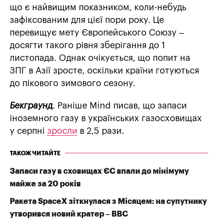
що є найвищим показником, коли-небудь
зафіксованим для цієї пори року. Це
перевищує мету Європейського Союзу –
досягти такого рівня зберігання до 1
листопада. Однак очікується, що попит на
ЗПГ в Азії зросте, оскільки країни готуються
до пікового зимового сезону.
Бекграунд
. Раніше Mind писав, що запаси
іноземного газу в українських газосховищах
у серпні
зросли
в 2,5 рази.
ТАКОЖ ЧИТАЙТЕ
Запаси газу в сховищах ЄС впали до мінімуму
майже за 20 років
Ракета SpaceX зіткнулася з Місяцем: на супутнику
утворився новий кратер – BBC