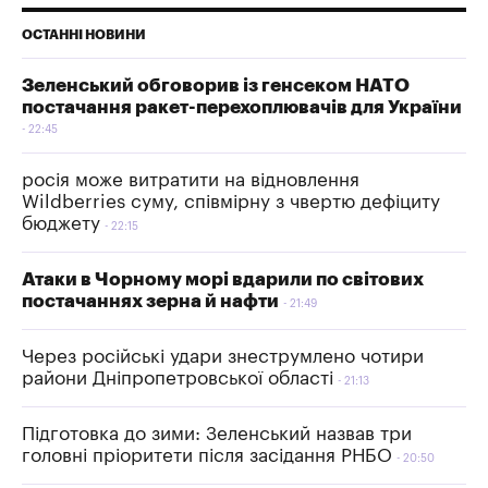
ОСТАННІ НОВИНИ
Зеленський обговорив із генсеком НАТО
постачання ракет-перехоплювачів для України
22:45
росія може витратити на відновлення
Wildberries суму, співмірну з чвертю дефіциту
бюджету
22:15
Атаки в Чорному морі вдарили по світових
постачаннях зерна й нафти
21:49
Через російські удари знеструмлено чотири
райони Дніпропетровської області
21:13
Підготовка до зими: Зеленський назвав три
головні пріоритети після засідання РНБО
20:50