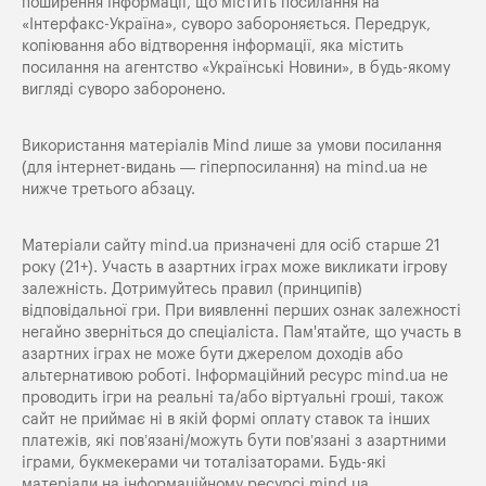
поширення iнформацiї, що мiстить посилання на
«Iнтерфакс-Україна», суворо забороняється. Передрук,
копіювання або відтворення інформації, яка містить
посилання на агентство «Українські Новини», в будь-якому
вигляді суворо заборонено.
Використання матеріалів Mind лише за умови посилання
(для інтернет-видань — гіперпосилання) на
mind.ua
не
нижче третього абзацу.
Матеріали сайту mind.ua призначені для осіб старше 21
року (21+). Участь в азартних іграх може викликати ігрову
залежність. Дотримуйтесь правил (принципів)
відповідальної гри. При виявленні перших ознак залежності
негайно зверніться до спеціаліста. Пам'ятайте, що участь в
азартних іграх не може бути джерелом доходів або
альтернативою роботі. Інформаційний ресурс mind.ua не
проводить ігри на реальні та/або віртуальні гроші, також
сайт не приймає ні в якій формі оплату ставок та інших
платежів, які пов’язані/можуть бути пов’язані з азартними
іграми, букмекерами чи тоталізаторами. Будь-які
матеріали на інформаційному ресурсі mind.ua