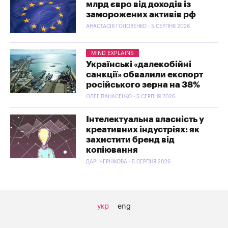
млрд євро від доходів із
заморожених активів рф
АНАСТАСІЯ ГОЛОВЕНКО - 5 СЕРПНЯ 2026
MIND EXPLAINS
Українські «далекобійні
санкції» обвалили експорт
російського зерна на 38%
ОЛЕГ ПАНАСЕНКО - 5 СЕРПНЯ 2026
Інтелектуальна власність у
креативних індустріях: як
захистити бренд від
копіювання
ДАРІ ЧЕРНІКОВА - 5 СЕРПНЯ 2026
укр
eng