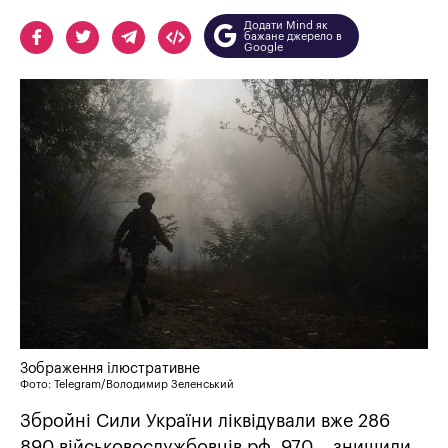
Додати Mind як
бажане джерело в
Google
Зображення ілюстративне
Фото: Telegram/Володимир Зеленський
Збройні Сили України ліквідували вже 286
890 військовослужбовців рф, 970 – знищили