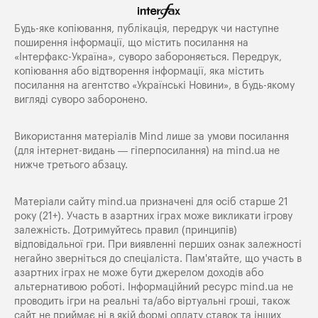
Будь-яке копiювання, публiкацiя, передрук чи наступне
поширення iнформацiї, що мiстить посилання на
«Iнтерфакс-Україна», суворо забороняється. Передрук,
копіювання або відтворення інформації, яка містить
посилання на агентство «Українські Новини», в будь-якому
вигляді суворо заборонено.
Використання матеріалів Mind лише за умови посилання
(для інтернет-видань — гіперпосилання) на
mind.ua
не
нижче третього абзацу.
Матеріали сайту mind.ua призначені для осіб старше 21
року (21+). Участь в азартних іграх може викликати ігрову
залежність. Дотримуйтесь правил (принципів)
відповідальної гри. При виявленні перших ознак залежності
негайно зверніться до спеціаліста. Пам'ятайте, що участь в
азартних іграх не може бути джерелом доходів або
альтернативою роботі. Інформаційний ресурс mind.ua не
проводить ігри на реальні та/або віртуальні гроші, також
сайт не приймає ні в якій формі оплату ставок та інших