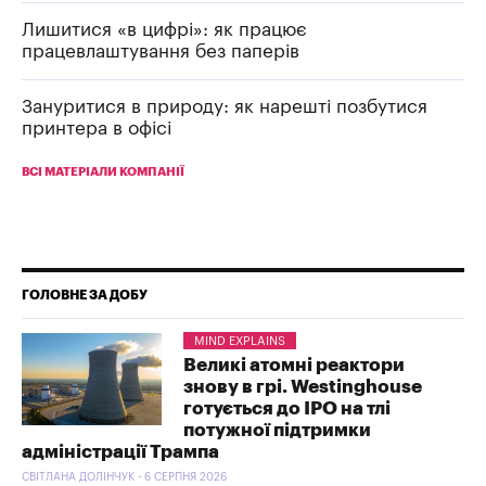
Лишитися «в цифрі»: як працює
працевлаштування без паперів
Зануритися в природу: як нарешті позбутися
принтера в офісі
ВСІ МАТЕРІАЛИ КОМПАНІЇ
ГОЛОВНЕ ЗА ДОБУ
MIND EXPLAINS
Великі атомні реактори
знову в грі. Westinghouse
готується до IPO на тлі
потужної підтримки
адміністрації Трампа
СВІТЛАНА ДОЛІНЧУК - 6 СЕРПНЯ 2026