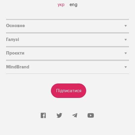
укр
eng
Основне
Галузі
Проєкти
MindBrand
Підписатися