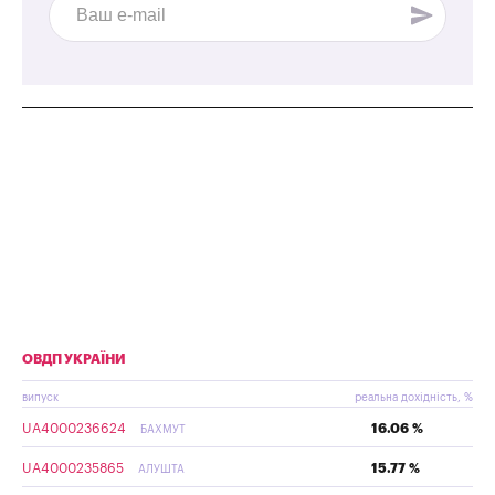
ОВДП УКРАЇНИ
випуск
реальна дохідність, %
UA4000236624
16.06 %
БАХМУТ
UA4000235865
15.77 %
АЛУШТА