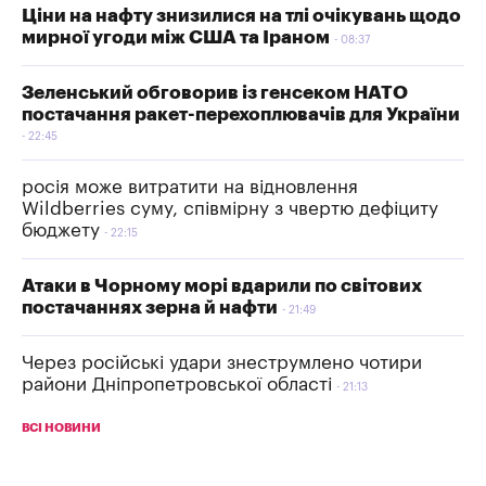
Ціни на нафту знизилися на тлі очікувань щодо
мирної угоди між США та Іраном
08:37
Зеленський обговорив із генсеком НАТО
постачання ракет-перехоплювачів для України
22:45
росія може витратити на відновлення
Wildberries суму, співмірну з чвертю дефіциту
бюджету
22:15
Атаки в Чорному морі вдарили по світових
постачаннях зерна й нафти
21:49
Через російські удари знеструмлено чотири
райони Дніпропетровської області
21:13
ВСІ НОВИНИ