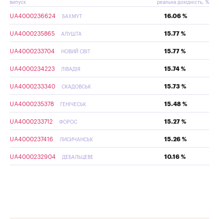
випуск
реальна дохідність, %
UA4000236624
16.06 %
БАХМУТ
UA4000235865
15.77 %
АЛУШТА
UA4000233704
15.77 %
НОВИЙ СВІТ
UA4000234223
15.74 %
ЛІВАДІЯ
UA4000233340
15.73 %
СКАДОВСЬК
UA4000235378
15.48 %
ГЕНІЧЕСЬК
UA4000233712
15.27 %
ФОРОС
UA4000237416
15.26 %
ЛИСИЧАНСЬК
UA4000232904
10.16 %
ДЕБАЛЬЦЕВЕ