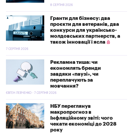
8 СЕРПНЯ 2026
Гранти для бізнесу: два
проєкти для ветеранів, два
конкурси для українсько-
молдовських партнерств, а
також інновації і ясла
7 СЕРПНЯ 2026
Рекламна тиша: чи
економлять бренди
завдяки «паузі», чи
переплачують за
мовчання?
ЄВГЕН ЛЕВЧЕНКО - 7 СЕРПНЯ 2026
НБУ переглянув
макропрогноз в
Інфляційному звіті: чого
чекати економіці до 2028
року