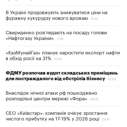
В Україні продовжують знижуватися ціни на
фуражну кукурудзу нового врожаю
12:43
Свириденко розглядають на посаду голови
«Нафтогазу України»
11:46
«КазМунайГаз» планує наростити експорт нафти
в обхід росії на 31%
10:03
ФДМУ розпочав аудит складських приміщень
для постраждалого від обстрілів бізнесу
10:00
Внаслідок нічної атаки рф пошкоджено
розподільчі центри мережі «Фора»
09:49
СЕО «Київстар»: компанія очікує зростання
чистого прибутку на 17-19% у 2026 році
09:41