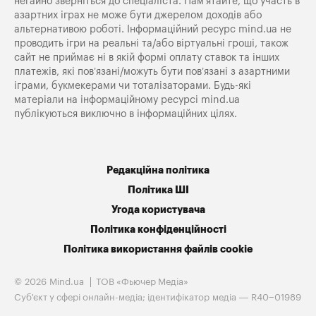
негайно зверніться до спеціаліста. Пам'ятайте, що участь в
азартних іграх не може бути джерелом доходів або
альтернативою роботі. Інформаційний ресурс mind.ua не
проводить ігри на реальні та/або віртуальні гроші, також
сайт не приймає ні в якій формі оплату ставок та інших
платежів, які пов’язані/можуть бути пов’язані з азартними
іграми, букмекерами чи тоталізаторами. Будь-які
матеріали на інформаційному ресурсі mind.ua
публікуються виключно в інформаційних цілях.
Редакційна політика
Політика ШІ
Угода користувача
Політика конфіденційності
Політика використання файлів cookie
© 2026 Mind.ua
ТОВ «Фьючер Медiа»
Cуб'єкт у сфері онлайн-медіа; ідентифікатор медіа — R40−01989