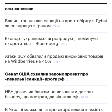
ОСТАННІ НОВИНИ
Вашингтон наклав санкції на криптобіржу в Дубаї
за співпрацю з Іраном
22:45
Експорт української агропродукції неминуче
скоротиться – Bloomberg
22:15
Атаки ЗСУ обвалили продажі військових товарів
на Wildberries на 40%
21:57
Сенат США схвалив законопроект про
«пекельні санкції» проти рф
21:17
НБУ дозволив банкам не визнавати дефолт
бізнесу, що постраждав від атак рф
20:49
В Україні майже вп'ятеро скоротилася кількість