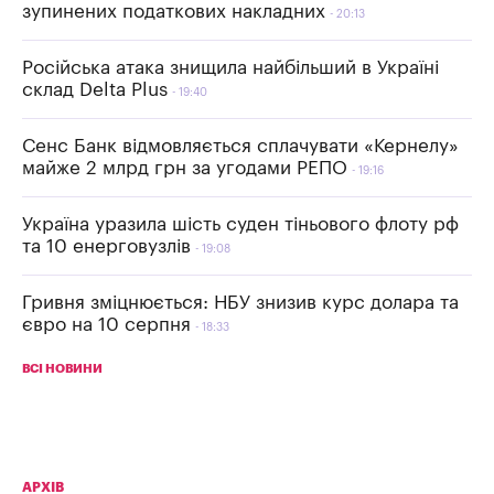
зупинених податкових накладних
20:13
Російська атака знищила найбільший в Україні
склад Delta Plus
19:40
Сенс Банк відмовляється сплачувати «Кернелу»
майже 2 млрд грн за угодами РЕПО
19:16
Україна уразила шість суден тіньового флоту рф
та 10 енерговузлів
19:08
Гривня зміцнюється: НБУ знизив курс долара та
євро на 10 серпня
18:33
ВСІ НОВИНИ
АРХІВ