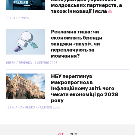
молдовських партнерств, а
також інновації і ясла
7 СЕРПНЯ 2026
Рекламна тиша: чи
економлять бренди
завдяки «паузі», чи
переплачують за
мовчання?
ЄВГЕН ЛЕВЧЕНКО - 7 СЕРПНЯ 2026
НБУ переглянув
макропрогноз в
Інфляційному звіті: чого
чекати економіці до 2028
року
ТЕТЯНА НАУМЕНКО - 7 СЕРПНЯ 2026
укр
eng