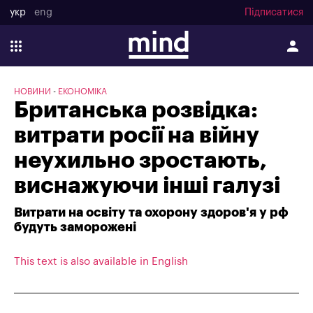
укр
eng
Підписатися
НОВИНИ
ЕКОНОМІКА
Британська розвідка:
витрати росії на війну
неухильно зростають,
виснажуючи інші галузі
Витрати на освіту та охорону здоров'я у рф
будуть заморожені
This text is also available in English