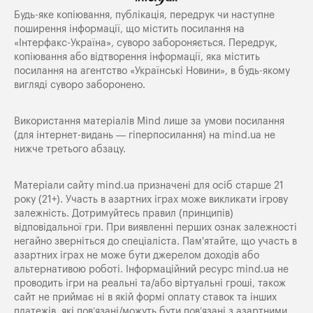
Будь-яке копiювання, публiкацiя, передрук чи наступне
поширення iнформацiї, що мiстить посилання на
«Iнтерфакс-Україна», суворо забороняється. Передрук,
копіювання або відтворення інформації, яка містить
посилання на агентство «Українські Новини», в будь-якому
вигляді суворо заборонено.
Використання матеріалів Mind лише за умови посилання
(для інтернет-видань — гіперпосилання) на
mind.ua
не
нижче третього абзацу.
Матеріали сайту mind.ua призначені для осіб старше 21
року (21+). Участь в азартних іграх може викликати ігрову
залежність. Дотримуйтесь правил (принципів)
відповідальної гри. При виявленні перших ознак залежності
негайно зверніться до спеціаліста. Пам'ятайте, що участь в
азартних іграх не може бути джерелом доходів або
альтернативою роботі. Інформаційний ресурс mind.ua не
проводить ігри на реальні та/або віртуальні гроші, також
сайт не приймає ні в якій формі оплату ставок та інших
платежів, які пов’язані/можуть бути пов’язані з азартними