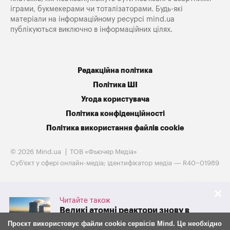
іграми, букмекерами чи тоталізаторами. Будь-які
матеріали на інформаційному ресурсі mind.ua
публікуються виключно в інформаційних цілях.
Редакційна політика
Політика ШІ
Угода користувача
Політика конфіденційності
Політика використання файлів cookie
© 2026 Mind.ua
ТОВ «Фьючер Медiа»
Cуб'єкт у сфері онлайн-медіа; ідентифікатор медіа — R40−01989
Читайте також
Великі атомні реактори знову в
грі. Westinghouse готується до
Проєкт використовує файли cookie сервісів Mind. Це необхідно
IPO на тлі потужної підтримки