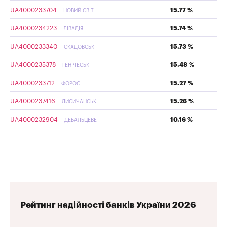
UA4000233704
15.77 %
НОВИЙ СВІТ
UA4000234223
15.74 %
ЛІВАДІЯ
UA4000233340
15.73 %
СКАДОВСЬК
UA4000235378
15.48 %
ГЕНІЧЕСЬК
UA4000233712
15.27 %
ФОРОС
UA4000237416
15.26 %
ЛИСИЧАНСЬК
UA4000232904
10.16 %
ДЕБАЛЬЦЕВЕ
Рейтинг надійності банків України 2026