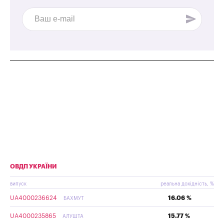
ОВДП УКРАЇНИ
випуск
реальна дохідність, %
UA4000236624
16.06 %
БАХМУТ
UA4000235865
15.77 %
АЛУШТА