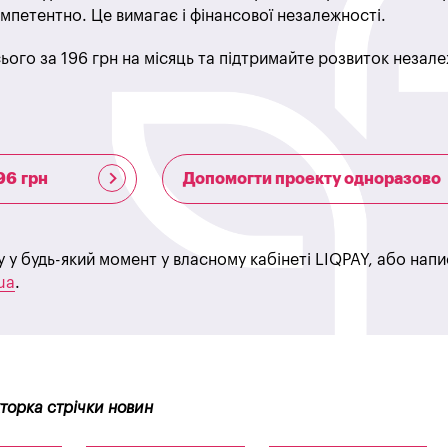
мпетентно. Це вимагає і фінансової незалежності.
ього за 196 грн на місяць та підтримайте розвиток незале
96 грн
Допомогти проекту одноразово
у у будь-який момент у власному кабінеті LIQPAY, або нап
ua
.
кторка стрічки новин