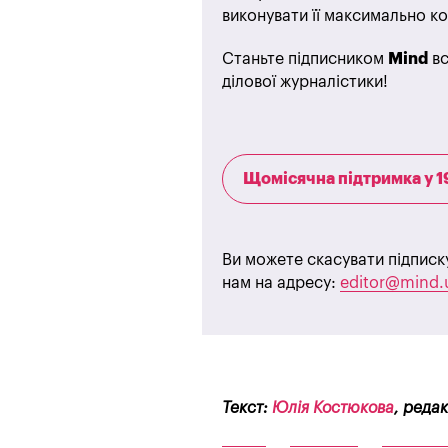
виконувати її максимально ко
Станьте підписником
Mind
вс
ділової журналістики!
Щомісячна підтримка у 1
Ви можете скасувати підписк
нам на адресу:
editor@mind.
Текст:
Юлія Костюкова
, реда