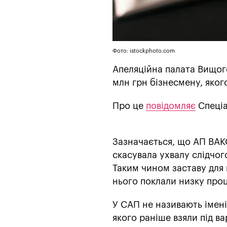
Фото: istockphoto.com
Апеляційна палата Вищог
млн грн бізнесмену, яког
Про це
повідомляє
Спеціа
Зазначається, що АП ВАК
скасувала ухвалу слідчого
Таким чином заставу для 
нього поклали низку проц
У САП не називають імені
якого раніше взяли під ва