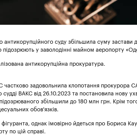
о антикорупційного суду збільшила суму застави д
о підозрюють у заволодінні майном аеропорту «Од
лізована антикорупційна прокуратура.
С частково задовольнила клопотання прокурора С
 судді ВАКС від 26.10.2023 та постановила нову ух
підозрюваного збільшили до 180 млн грн. Крім того
есуальних обов'язків.
 фігуранта, однак імовірно йдеться про Бориса Ка
рту по цій справі.