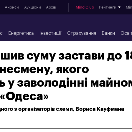
Анонси
Аукціони
Архів
Mind Club
Рейтинги
Mi
ес
Енергетика
Інвестиції
Страхування
Банки
Осві
шив суму застави до 
знесмену, якого
 у заволодінні майно
 «Одеса»
ного з організаторів схеми, Бориса Кауфмана