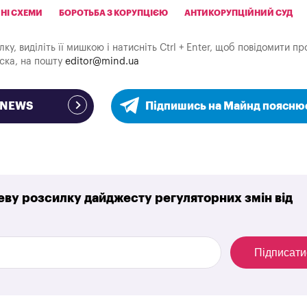
НІ СХЕМИ
БОРОТЬБА З КОРУПЦІЄЮ
АНТИКОРУПЦІЙНИЙ СУД
у, виділіть її мишкою і натисніть Ctrl + Enter, щоб повідомити пр
аска, на пошту
editor@mind.ua
e NEWS
Підпишись на Майнд поясню
ву розсилку дайджесту регуляторних змін від
Підписати