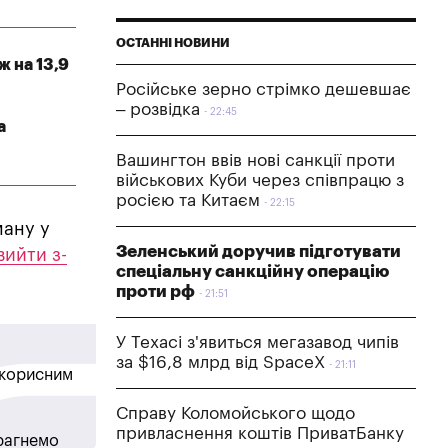
ОСТАННІ НОВИНИ
ж на 13,9
Російське зерно стрімко дешевшає
– розвідка
22:45
а
Вашингтон ввів нові санкції проти
військових Куби через співпрацю з
росією та Китаєм
22:15
ману у
Зеленський доручив підготувати
вийти з-
спеціальну санкційну операцію
проти рф
21:51
У Техасі з'явиться мегазавод чипів
за $16,8 млрд від SpaceX
21:11
в корисним
Справу Коломойського щодо
привласнення коштів ПриватБанку
прагнемо