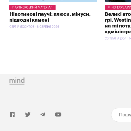
ПАРТНЕРСЬКИЙ МАТЕРІАЛ
MIND EXPLAIN
Нікотинові паучі: плюси, мінуси,
Великі ат
підводні камені
грі. Westi
на тлі пот
СЕРГІЙ ЯХОНТОВ - 6 СЕРПНЯ 2026
адміністр
СВІТЛАНА ДОЛІНЧ