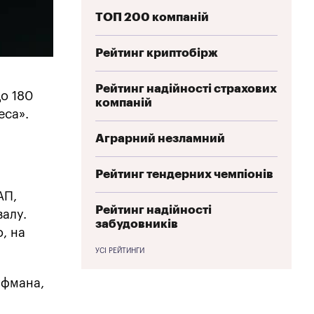
ТОП 200 компаній
Рейтинг криптобірж
Рейтинг надійності страхових
о 180
компаній
еса».
Аграрний незламний
Рейтинг тендерних чемпіонів
АП,
Рейтинг надійності
валу.
забудовників
, на
УСІ РЕЙТИНГИ
уфмана,