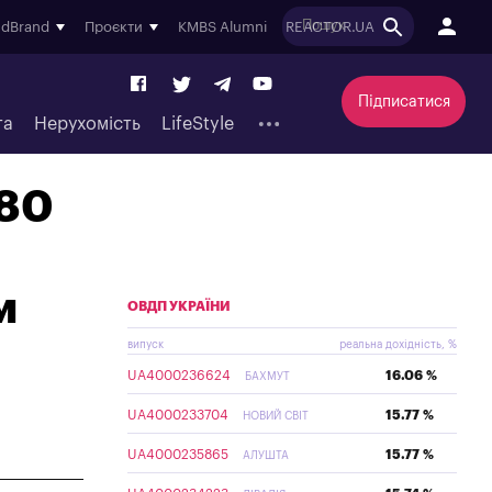
ndBrand
Проєкти
KMBS Alumni
REACTOR.UA
Підписатися
та
Нерухомість
LifeStyle
180
м
ОВДП УКРАЇНИ
випуск
реальна дохідність, %
UA4000236624
16.06 %
БАХМУТ
UA4000233704
15.77 %
НОВИЙ СВІТ
UA4000235865
15.77 %
АЛУШТА