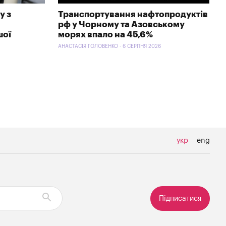
у з
Транспортування нафтопродуктів
рф у Чорному та Азовському
шої
морях впало на 45,6%
АНАСТАСІЯ ГОЛОВЕНКО - 6 СЕРПНЯ 2026
укр
eng
Підписатися