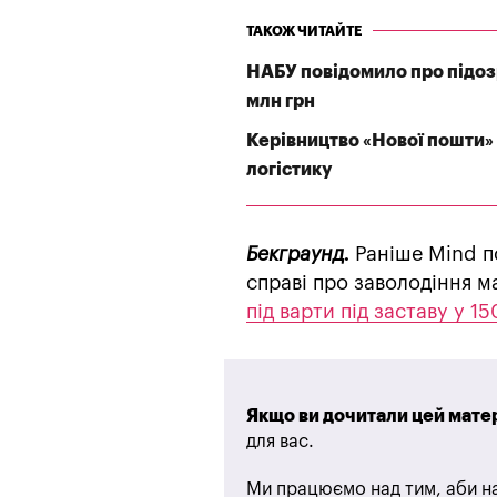
ТАКОЖ ЧИТАЙТЕ
НАБУ повідомило про підозр
млн грн
Керівництво «Нової пошти» 
логістику
Бекграунд.
Раніше Mind п
справі про заволодіння 
під варти під заставу у 1
Якщо ви дочитали цей матер
для вас.
Ми працюємо над тим, аби на