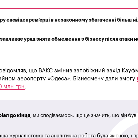
у ексвіцепрем'єрці в незаконному збагаченні більш ні
закликає уряд зняти обмеження з бізнесу після атаки н
овідомляв, що ВАКС змінив запобіжний захід Кауф
майном аеропорту «Одеса». Бізнесмену дали змогу
50 млн грн
.
іал до кінця
, ми сподіваємось, що це значить, що він бу
ша журналістська та аналітична робота була якісною, і 