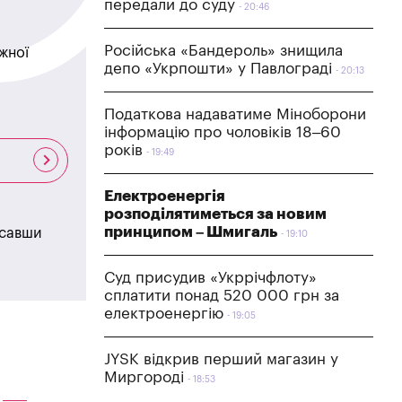
передали до суду
20:46
Російська «Бандероль» знищила
жної
депо «Укрпошти» у Павлограді
20:13
Податкова надаватиме Міноборони
інформацію про чоловіків 18–60
років
19:49
Електроенергія
розподілятиметься за новим
принципом – Шмигаль
исавши
19:10
Суд присудив «Укррічфлоту»
сплатити понад 520 000 грн за
електроенергію
19:05
JYSK відкрив перший магазин у
Миргороді
18:53