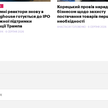
S
Корецький провів нарад
омні реактори знову в
бізнесом щодо захисту
nghouse готується до IPO
постачання товарів пер
ужної підтримки
необхідності
ації Трампа
АНАСТАСІЯ ГОЛОВЕНКО - 6 СЕРПНЯ 2026
УК - 6 СЕРПНЯ 2026