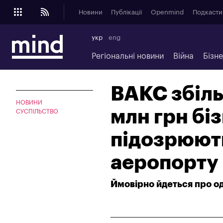
Новини
Публікації
Openmind
Подкасти
укр
eng
Регіональні новини
Війна
Бізн
ВАКС збіль
НОВИНИ
млн грн бі
СУСПІЛЬСТВО
підозрюють
аеропорту
Ймовірно йдеться про од