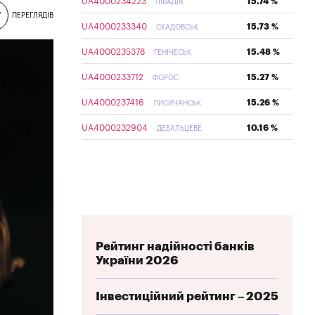
UA4000234223
15.74 %
ЛІВАДІЯ
7
ПЕРЕГЛЯДІВ
UA4000233340
15.73 %
СКАДОВСЬК
UA4000235378
15.48 %
ГЕНІЧЕСЬК
UA4000233712
15.27 %
ФОРОС
UA4000237416
15.26 %
ЛИСИЧАНСЬК
UA4000232904
10.16 %
ДЕБАЛЬЦЕВЕ
Рейтинг надійності банків
України 2026
Інвестиційний рейтинг – 2025