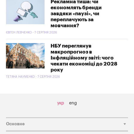
Рекламна тиша: чи
економлять бренди
завдяки «паузі», чи
переплачують за
мовчання?
ЄВГЕН ЛЕВЧЕНКО - 7 СЕРПНЯ 2026
НБУ переглянув
макропрогноз в
Інфляційному звіті: чого
чекати економіці до 2028
року
ТЕТЯНА НАУМЕНКО - 7 СЕРПНЯ 2026
укр
eng
Основне