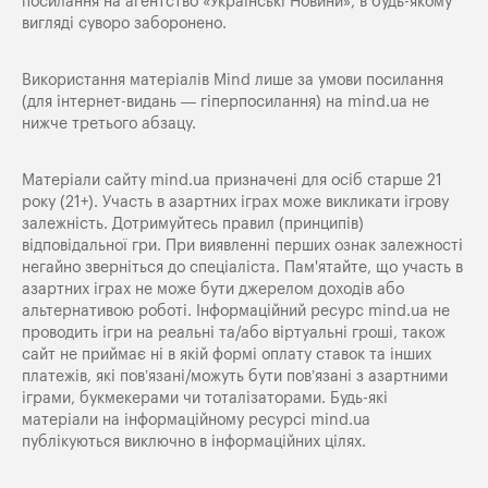
посилання на агентство «Українські Новини», в будь-якому
вигляді суворо заборонено.
Використання матеріалів Mind лише за умови посилання
(для інтернет-видань — гіперпосилання) на
mind.ua
не
нижче третього абзацу.
Матеріали сайту mind.ua призначені для осіб старше 21
року (21+). Участь в азартних іграх може викликати ігрову
залежність. Дотримуйтесь правил (принципів)
відповідальної гри. При виявленні перших ознак залежності
негайно зверніться до спеціаліста. Пам'ятайте, що участь в
азартних іграх не може бути джерелом доходів або
альтернативою роботі. Інформаційний ресурс mind.ua не
проводить ігри на реальні та/або віртуальні гроші, також
сайт не приймає ні в якій формі оплату ставок та інших
платежів, які пов’язані/можуть бути пов’язані з азартними
іграми, букмекерами чи тоталізаторами. Будь-які
матеріали на інформаційному ресурсі mind.ua
публікуються виключно в інформаційних цілях.