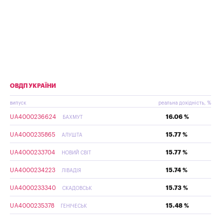
ОВДП УКРАЇНИ
випуск
реальна дохідність, %
UA4000236624
16.06 %
БАХМУТ
UA4000235865
15.77 %
АЛУШТА
UA4000233704
15.77 %
НОВИЙ СВІТ
UA4000234223
15.74 %
ЛІВАДІЯ
UA4000233340
15.73 %
СКАДОВСЬК
UA4000235378
15.48 %
ГЕНІЧЕСЬК