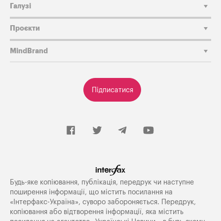
Галузі
Проєкти
MindBrand
Підписатися
Будь-яке копiювання, публiкацiя, передрук чи наступне
поширення iнформацiї, що мiстить посилання на
«Iнтерфакс-Україна», суворо забороняється. Передрук,
копіювання або відтворення інформації, яка містить