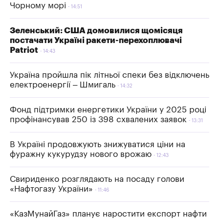
Чорному морі
14:51
Зеленський: США домовилися щомісяця
постачати Україні ракети-перехоплювачі
Patriot
14:43
Україна пройшла пік літньої спеки без відключень
електроенергії – Шмигаль
14:32
Фонд підтримки енергетики України у 2025 році
профінансував 250 із 398 схвалених заявок
13:31
В Україні продовжують знижуватися ціни на
фуражну кукурудзу нового врожаю
12:43
Свириденко розглядають на посаду голови
«Нафтогазу України»
11:46
«КазМунайГаз» планує наростити експорт нафти