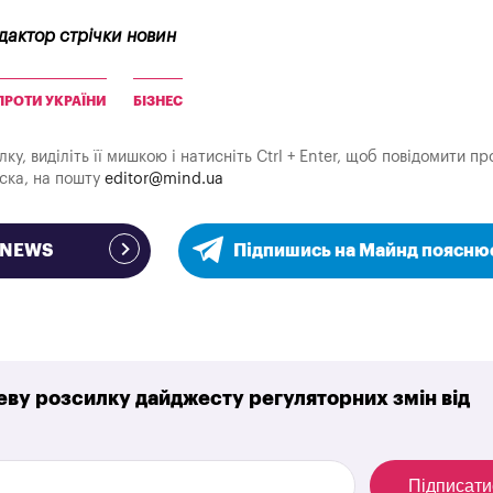
едактор стрічки новин
 ПРОТИ УКРАЇНИ
БІЗНЕС
у, виділіть її мишкою і натисніть Ctrl + Enter, щоб повідомити пр
аска, на пошту
editor@mind.ua
e NEWS
Підпишись на Майнд поясню
ву розсилку дайджесту регуляторних змін від
Підписати