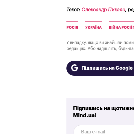
Текст:
Олександр Пикало
, р
РОСІЯ
УКРАЇНА
ВІЙНА РОСІЇ
У випадку, якщо ви знайшли помилк
редакцію. Або надішліть, будь-л
Підпишись на Googl
Підпишись на щотижне
Mind.ua!