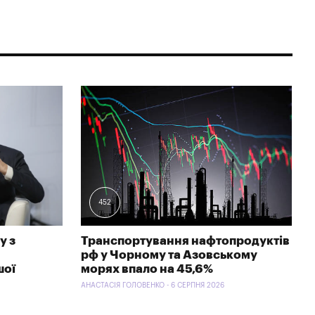
452
у з
Транспортування нафтопродуктів
рф у Чорному та Азовському
шої
морях впало на 45,6%
АНАСТАСІЯ ГОЛОВЕНКО - 6 СЕРПНЯ 2026