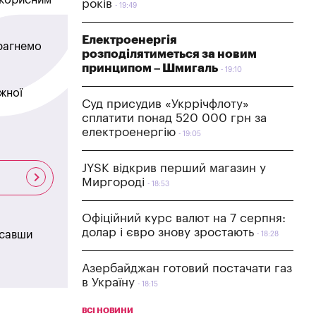
років
19:49
Електроенергія
прагнемо
розподілятиметься за новим
принципом – Шмигаль
19:10
жної
Суд присудив «Укррічфлоту»
сплатити понад 520 000 грн за
електроенергію
19:05
JYSK відкрив перший магазин у
Миргороді
18:53
Офіційний курс валют на 7 серпня:
долар і євро знову зростають
исавши
18:28
Азербайджан готовий постачати газ
в Україну
18:15
ВСІ НОВИНИ