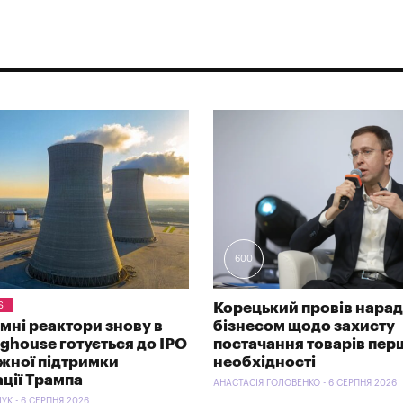
600
S
Корецький провів нарад
омні реактори знову в
бізнесом щодо захисту
nghouse готується до IPO
постачання товарів пер
ужної підтримки
необхідності
ації Трампа
АНАСТАСІЯ ГОЛОВЕНКО - 6 СЕРПНЯ 2026
УК - 6 СЕРПНЯ 2026