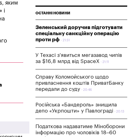
s, яким
 і
ОСТАННІ НОВИНИ
на
Зеленський доручив підготувати
спеціальну санкційну операцію
проти рф
ого
21:51
У Техасі з'явиться мегазавод чипів
за $16,8 млрд від SpaceX
21:11
Справу Коломойського щодо
привласнення коштів ПриватБанку
а
передали до суду
20:46
Російська «Бандероль» знищила
депо «Укрпошти» у Павлограді
20:13
Податкова надаватиме Міноборони
інформацію про чоловіків 18–60
в корисним