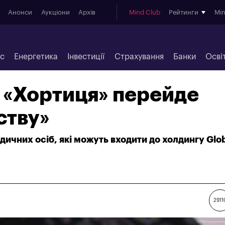
Анонси
Аукціони
Архів
Mind Club
Рейтинги
Mi
ес
Енергетика
Інвестиції
Страхування
Банки
Осві
 «Хортиця» перейде
ству»
дичних осіб, які можуть входити до холдингу Glo
2911