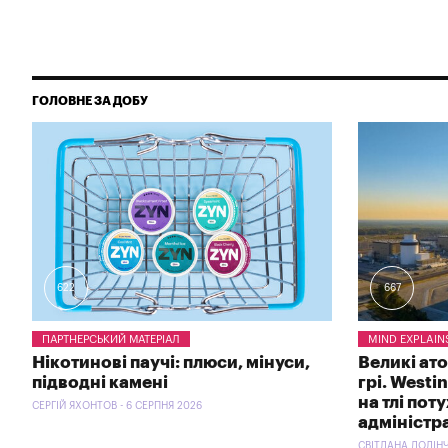
ГОЛОВНЕ ЗА ДОБУ
622
667
ПАРТНЕРСЬКИЙ МАТЕРІАЛ
MIND EXPLAIN
Нікотинові паучі: плюси, мінуси,
Великі ат
підводні камені
грі. Westi
на тлі пот
СЕРГІЙ ЯХОНТОВ - 6 СЕРПНЯ 2026
адміністр
СВІТЛАНА ДОЛІНЧ