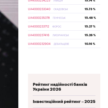
UA4000234223
15.74 %
ЛІВАДІЯ
UA4000233340
15.73 %
СКАДОВСЬК
UA4000235378
15.48 %
ГЕНІЧЕСЬК
UA4000233712
15.27 %
ФОРОС
UA4000237416
15.26 %
ЛИСИЧАНСЬК
UA4000232904
10.16 %
ДЕБАЛЬЦЕВЕ
Рейтинг надійності банків
України 2026
Інвестиційний рейтинг – 2025