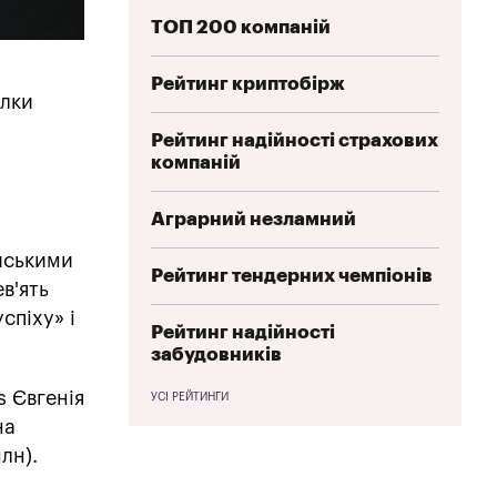
ТОП 200 компаній
Рейтинг криптобірж
ілки
Рейтинг надійності страхових
компаній
Аграрний незламний
ійськими
Рейтинг тендерних чемпіонів
в'ять
спіху» і
Рейтинг надійності
забудовників
s Євгенія
УСІ РЕЙТИНГИ
на
лн).