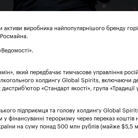
и активи виробника найпопулярнішого бренду гор
 Росмайна.
«Ведомості».
змін», який передбачає тимчасове управління рос
когольного холдингу Global Spirits, включаючи де
 дистриб'ютор «Стандарт якості», група «Традиції у
кого підприємця та голову холдингу Global Spirit
м у фінансуванні тероризму через переказ коштів 
раїни на суму понад 500 млн рублів (майже $5,5 м