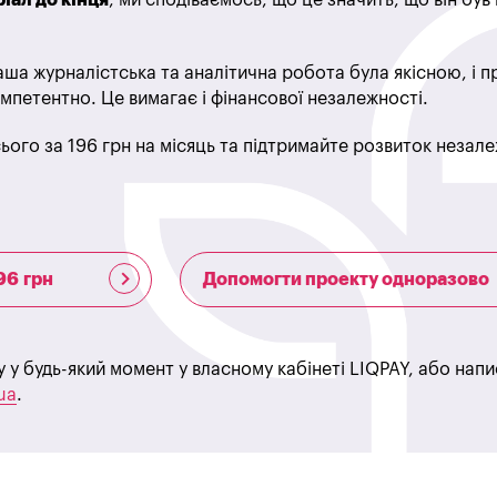
ша журналістська та аналітична робота була якісною, і 
мпетентно. Це вимагає і фінансової незалежності.
ього за 196 грн на місяць та підтримайте розвиток незале
96 грн
Допомогти проекту одноразово
у у будь-який момент у власному кабінеті LIQPAY, або нап
ua
.