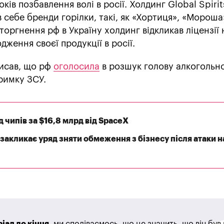
ків позбавлення волі в росії. Холдинг Global Spirit
 себе бренди горілки, такі, як «Хортиця», «Мороша»
торгнення рф в Україну холдинг відкликав ліцензії 
ження своєї продукції в росії.
писав, що рф
оголосила
в розшук голову алкогольн
римку ЗСУ.
д чипів за $16,8 млрд від SpaceX
закликає уряд зняти обмеження з бізнесу після атаки н
іал до кінця
, ми сподіваємось, що це значить, що він бу