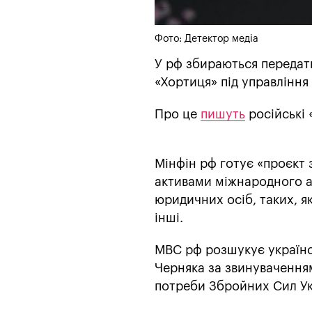
Фото: Детектор медіа
У рф збираються передат
«Хортиця» під управління
Про це
пишуть
російські 
Мінфін рф готує «проєкт 
активами міжнародного ал
юридичних осіб, таких, як
інші.
МВС рф розшукує українсь
Черняка за звинувачення
потреби Збройних Сил Ук