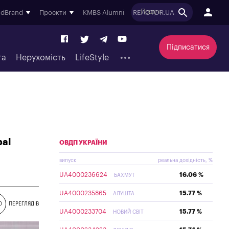
ndBrand
Проєкти
KMBS Alumni
REACTOR.UA
Підписатися
та
Нерухомість
LifeStyle
bal
ОВДП УКРАЇНИ
випуск
реальна дохідність, %
UA4000236624
16.06 %
БАХМУТ
UA4000235865
15.77 %
АЛУШТА
0
ПЕРЕГЛЯДІВ
UA4000233704
15.77 %
НОВИЙ СВІТ