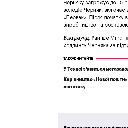
Черняку загрожує до 15 ро
володіє Черняк, включає в
«Первак». Після початку в
виробництво та розповсюд
Бекграунд
. Раніше Mind 
холдингу Черняка за підт
ТАКОЖ ЧИТАЙТЕ
У Техасі з'явиться мегазаво
Керівництво «Нової пошти» 
логістику
Якщо ви дочитали цей матер