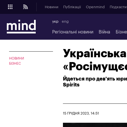
Новини
Публікації
Openmind
Подкасти
укр
eng
Регіональні новини
Війна
Бізн
Українська
НОВИНИ
«Росімущє
БІЗНЕС
Йдеться про дев'ять юри
Spirits
15 ГРУДНЯ 2023, 14:51