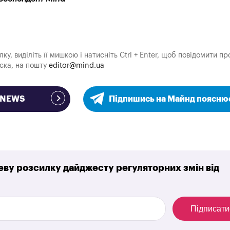
у, виділіть її мишкою і натисніть Ctrl + Enter, щоб повідомити пр
аска, на пошту
editor@mind.ua
e NEWS
Підпишись на Майнд поясню
ву розсилку дайджесту регуляторних змін від
Підписати