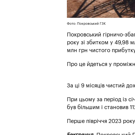
Фото: Покровський ГЗК
Покровський гірничо-збаг
року зі збитком у 49,98 
млн грн чистого прибутку
Про це йдеться у проміжно
За ці 9 місяців чистий до
При цьому за період із с
був більшим і становив 11
Перше півріччя 2023 року
Бекграунд
. Покровський Г