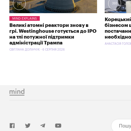
377
393
MIND EXPLAINS
Корецький
Великі атомні реактори знову в
бізнесом 
грі. Westinghouse готується до IPO
постачанн
на тлі потужної підтримки
необхідно
адміністрації Трампа
АНАСТАСІЯ ГОЛОВ
СВІТЛАНА ДОЛІНЧУК - 6 СЕРПНЯ 2026