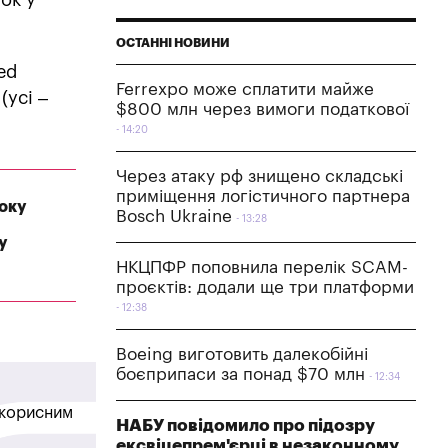
ОСТАННІ НОВИНИ
eed
Ferrexpo може сплатити майже
(усі –
$800 млн через вимоги податкової
14:20
Через атаку рф знищено складські
приміщення логістичного партнера
року
Bosch Ukraine
13:28
у
НКЦПФР поповнила перелік SCAM-
проєктів: додали ще три платформи
12:38
Boeing виготовить далекобійні
боєприпаси за понад $70 млн
12:34
в корисним
НАБУ повідомило про підозру
ексвіцепрем'єрці в незаконному