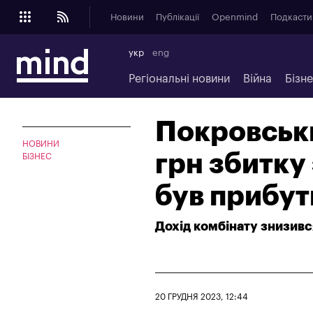
Новини
Публікації
Openmind
Подкасти
укр
eng
Регіональні новини
Війна
Бізн
Покровськ
НОВИНИ
грн збитку 
БІЗНЕС
був прибу
Дохід комбінату знизивс
20 ГРУДНЯ 2023, 12:44