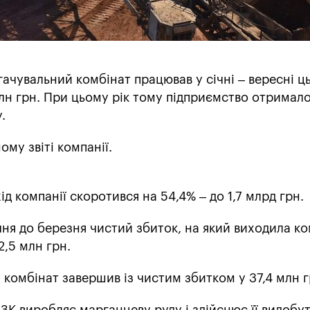
ачувальний комбінат працював у січні – вересні ц
млн грн. При цьому рік тому підприємство отримало
.
му звіті компанії.
хід компанії скоротився на 54,4% – до 1,7 млрд грн.
ічня до березня чистий збиток, на який виходила ко
2,5 млн грн.
 комбінат завершив із чистим збитком у 37,4 млн г
ЗК виробляє марганцеву руду і здійснює її видобут