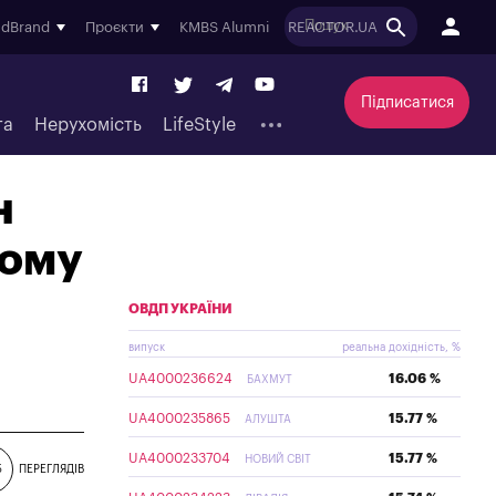
ndBrand
Проєкти
KMBS Alumni
REACTOR.UA
Підписатися
та
Нерухомість
LifeStyle
н
тому
ОВДП УКРАЇНИ
випуск
реальна дохідність, %
UA4000236624
16.06 %
БАХМУТ
UA4000235865
15.77 %
АЛУШТА
UA4000233704
15.77 %
НОВИЙ СВІТ
5
ПЕРЕГЛЯДІВ