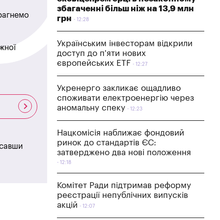
збагаченні більш ніж на 13,9 млн
прагнемо
грн
12:28
Українським інвесторам відкрили
жної
доступ до п'яти нових
європейських ETF
12:27
Укренерго закликає ощадливо
споживати електроенергію через
аномальну спеку
12:23
Нацкомісія наближає фондовий
ринок до стандартів ЄС:
исавши
затверджено два нові положення
12:18
Комітет Ради підтримав реформу
реєстрації непублічних випусків
акцій
12:07