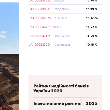
UA4000234223
15.74 %
ЛІВАДІЯ
UA4000233340
15.73 %
СКАДОВСЬК
UA4000235378
15.48 %
ГЕНІЧЕСЬК
UA4000233712
15.27 %
ФОРОС
UA4000237416
15.26 %
ЛИСИЧАНСЬК
UA4000232904
10.16 %
ДЕБАЛЬЦЕВЕ
Рейтинг надійності банків
України 2026
Інвестиційний рейтинг – 2025