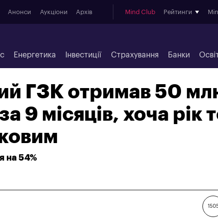
Анонси
Аукціони
Архів
Mind Club
Рейтинги
Mi
ес
Енергетика
Інвестиції
Страхування
Банки
Осві
ий ГЗК отримав 50 мл
за 9 місяців, хоча рік 
тковим
я на 54%
150