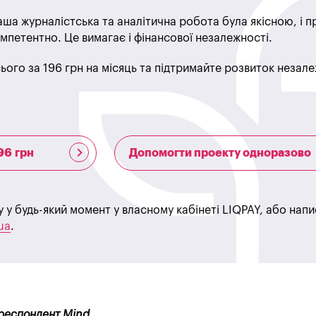
ша журналістська та аналітична робота була якісною, і 
мпетентно. Це вимагає і фінансової незалежності.
ього за 196 грн на місяць та підтримайте розвиток незале
96 грн
Допомогти проекту одноразово
у у будь-який момент у власному кабінеті LIQPAY, або нап
ua
.
ореспондент Mind