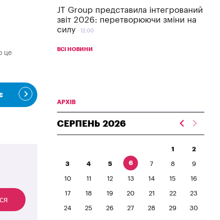
JT Group представила інтегрований
звіт 2026: перетворюючи зміни на
силу
12:00
ВСІ НОВИНИ
о це
є
АРХІВ
СЕРПЕНЬ
2026
1
2
6
3
4
5
7
8
9
10
11
12
13
14
15
16
17
18
19
20
21
22
23
ся
24
25
26
27
28
29
30