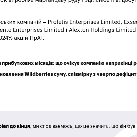
ських компаній – Profetis Enterprises Limited, Exs
nte Enterprises Limited і Alexton Holdings Limited 
3024% акцій ПрАТ.
и прибуткових місяців: що очікує компанію наприкінці 
дновлення Wildberries суму, співмірну з чвертю дефіцит
іал до кінця
, ми сподіваємось, що це значить, що він бу