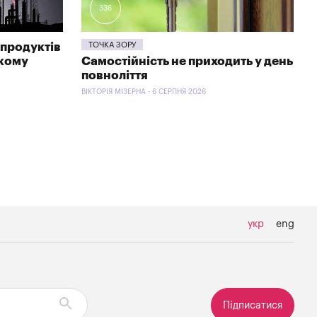
336
продуктів
ТОЧКА ЗОРУ
ькому
Самостійність не приходить у день
повноліття
ВІКТОРІЯ МІЗЕРНА - 6 СЕРПНЯ 2026
укр
eng
Підписатися