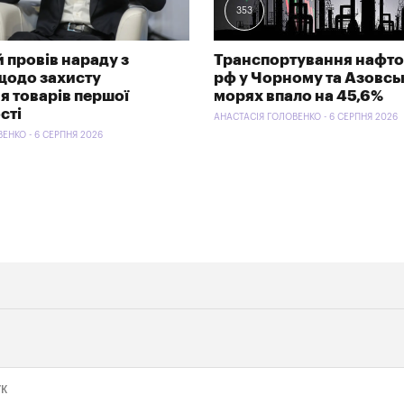
353
 провів нараду з
Транспортування нафто
щодо захисту
рф у Чорному та Азовс
я товарів першої
морях впало на 45,6%
сті
АНАСТАСІЯ ГОЛОВЕНКО - 6 СЕРПНЯ 2026
ЕНКО - 6 СЕРПНЯ 2026