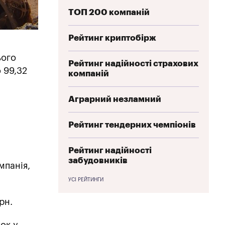
ТОП 200 компаній
Рейтинг криптобірж
ього
Рейтинг надійності страхових
 99,32
компаній
Аграрний незламний
Рейтинг тендерних чемпіонів
Рейтинг надійності
забудовників
мпанія,
УСІ РЕЙТИНГИ
рн.
ок у