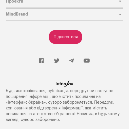
Проєкти
MindBrand
Підписатися
Будь-яке копiювання, публiкацiя, передрук чи наступне
поширення iнформацiї, що мiстить посилання на
«Iнтерфакс-Україна», суворо забороняється. Передрук,
копіювання або відтворення інформації, яка містить
посилання на агентство «Українські Новини», в будь-якому
вигляді суворо заборонено.