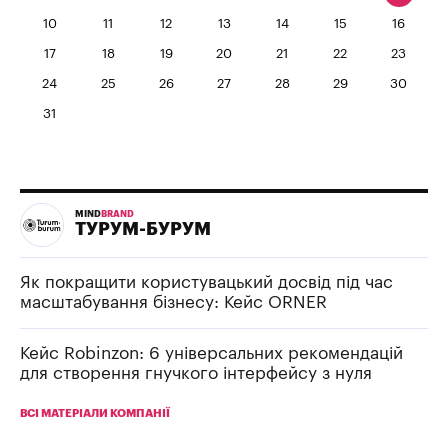
10
11
12
13
14
15
16
17
18
19
20
21
22
23
24
25
26
27
28
29
30
31
MIND
BRAND
ТУРУМ-БУРУМ
Як покращити користувацький досвід під час
масштабування бізнесу: Кейс ORNER
Кейс Robinzon: 6 універсальних рекомендацій
для створення гнучкого інтерфейсу з нуля
ВСІ МАТЕРІАЛИ КОМПАНІЇ