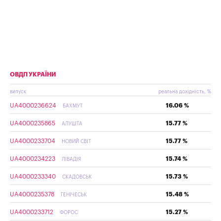
ОВДП УКРАЇНИ
випуск
реальна дохідність, %
UA4000236624
16.06 %
БАХМУТ
UA4000235865
15.77 %
АЛУШТА
UA4000233704
15.77 %
НОВИЙ СВІТ
UA4000234223
15.74 %
ЛІВАДІЯ
UA4000233340
15.73 %
СКАДОВСЬК
UA4000235378
15.48 %
ГЕНІЧЕСЬК
UA4000233712
15.27 %
ФОРОС