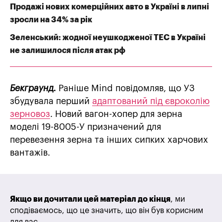
Продажі нових комерційних авто в Україні в липні
зросли на 34% за рік
Зеленський: жодної неушкодженої ТЕС в Україні
не залишилося після атак рф
Бекграунд.
Раніше Mind повідомляв, що УЗ
збудувала перший
адаптований під євроколію
зерновоз
. Новий вагон-хопер для зерна
моделі 19-8005-У призначений для
перевезення зерна та інших сипких харчових
вантажів.
Якщо ви дочитали цей матеріал до кінця
, ми
сподіваємось, що це значить, що він був корисним
для вас.