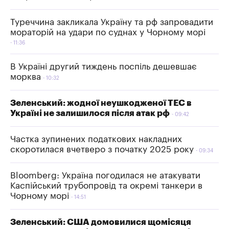
Туреччина закликала Україну та рф запровадити
мораторій на удари по суднах у Чорному морі
11:36
В Україні другий тиждень поспіль дешевшає
морква
10:32
Зеленський: жодної неушкодженої ТЕС в
Україні не залишилося після атак рф
09:42
Частка зупинених податкових накладних
скоротилася вчетверо з початку 2025 року
09:34
Bloomberg: Україна погодилася не атакувати
Каспійський трубопровід та окремі танкери в
Чорному морі
14:51
Зеленський: США домовилися щомісяця