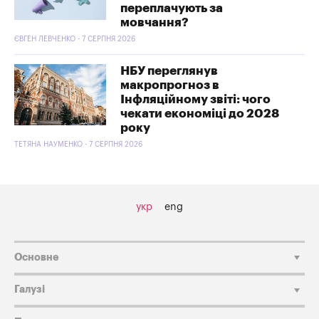
переплачують за
мовчання?
ЄВГЕН ЛЕВЧЕНКО - 7 СЕРПНЯ 2026
НБУ переглянув
макропрогноз в
Інфляційному звіті: чого
чекати економіці до 2028
року
ТЕТЯНА НАУМЕНКО - 7 СЕРПНЯ 2026
укр
eng
Основне
Галузі