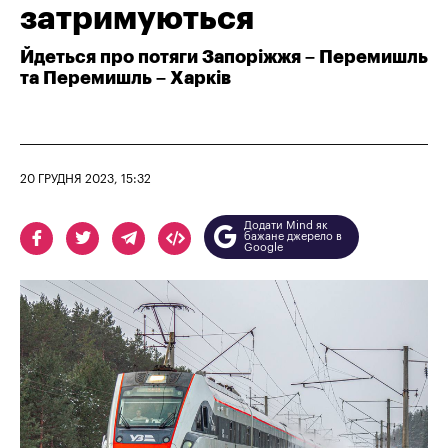
затримуються
Йдеться про потяги Запоріжжя – Перемишль
та Перемишль – Харків
20 ГРУДНЯ 2023, 15:32
Додати Mind як
бажане джерело в
Google