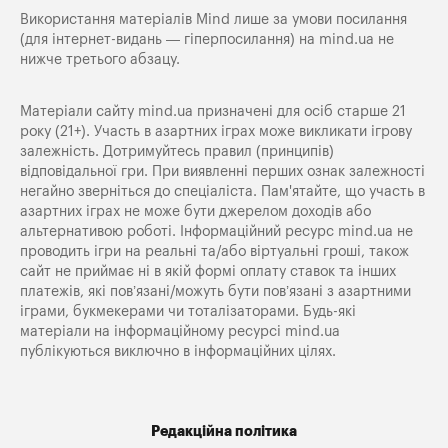
Використання матеріалів Mind лише за умови посилання
(для інтернет-видань — гіперпосилання) на
mind.ua
не
нижче третього абзацу.
Матеріали сайту mind.ua призначені для осіб старше 21
року (21+). Участь в азартних іграх може викликати ігрову
залежність. Дотримуйтесь правил (принципів)
відповідальної гри. При виявленні перших ознак залежності
негайно зверніться до спеціаліста. Пам'ятайте, що участь в
азартних іграх не може бути джерелом доходів або
альтернативою роботі. Інформаційний ресурс mind.ua не
проводить ігри на реальні та/або віртуальні гроші, також
сайт не приймає ні в якій формі оплату ставок та інших
платежів, які пов’язані/можуть бути пов’язані з азартними
іграми, букмекерами чи тоталізаторами. Будь-які
матеріали на інформаційному ресурсі mind.ua
публікуються виключно в інформаційних цілях.
Редакційна політика