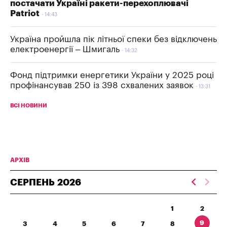
постачати Україні ракети-перехоплювачі
Patriot
14:43
Україна пройшла пік літньої спеки без відключень
електроенергії – Шмигаль
14:32
Фонд підтримки енергетики України у 2025 році
профінансував 250 із 398 схвалених заявок
13:31
ВСІ НОВИНИ
АРХІВ
СЕРПЕНЬ
2026
1
2
9
3
4
5
6
7
8