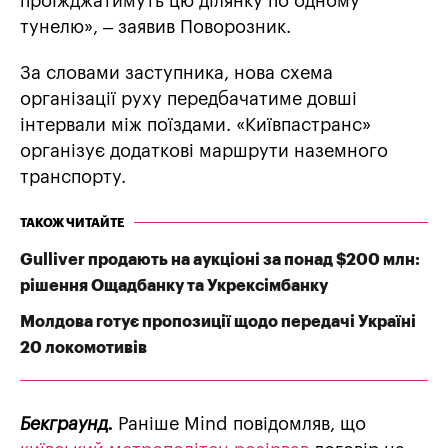
проїжджатимуть цю ділянку по одному
тунелю», – заявив Поворозник.
За словами заступника, нова схема
організації руху передбачатиме довші
інтервали між поїздами. «Київпастранс»
організує додаткові маршрути наземного
транспорту.
ТАКОЖ ЧИТАЙТЕ
Gulliver продають на аукціоні за понад $200 млн:
рішення Ощадбанку та Укрексімбанку
Молдова готує пропозиції щодо передачі Україні
20 локомотивів
Бекграунд.
Раніше Mind повідомляв, що