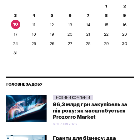
1
2
3
4
5
6
7
8
9
10
11
12
13
14
15
16
17
18
19
20
21
22
23
24
25
26
27
28
29
30
31
ГОЛОВНЕ ЗА ДОБУ
НОВИНИ КОМПАНІЙ
96,3 млрд грн закупівель за
пів року: як масштабується
Prozorro Market
8 СЕРПНЯ 2026
Гранти для бізнесу: два