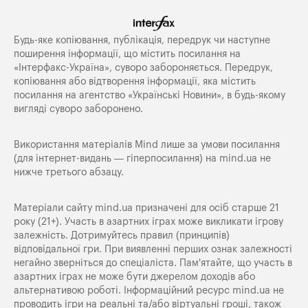
Будь-яке копiювання, публiкацiя, передрук чи наступне
поширення iнформацiї, що мiстить посилання на
«Iнтерфакс-Україна», суворо забороняється. Передрук,
копіювання або відтворення інформації, яка містить
посилання на агентство «Українські Новини», в будь-якому
вигляді суворо заборонено.
Використання матеріалів Mind лише за умови посилання
(для інтернет-видань — гіперпосилання) на
mind.ua
не
нижче третього абзацу.
Матеріали сайту mind.ua призначені для осіб старше 21
року (21+). Участь в азартних іграх може викликати ігрову
залежність. Дотримуйтесь правил (принципів)
відповідальної гри. При виявленні перших ознак залежності
негайно зверніться до спеціаліста. Пам'ятайте, що участь в
азартних іграх не може бути джерелом доходів або
альтернативою роботі. Інформаційний ресурс mind.ua не
проводить ігри на реальні та/або віртуальні гроші, також