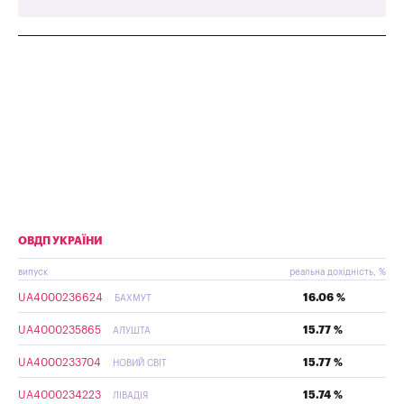
ОВДП УКРАЇНИ
випуск
реальна дохідність, %
UA4000236624
16.06 %
БАХМУТ
UA4000235865
15.77 %
АЛУШТА
UA4000233704
15.77 %
НОВИЙ СВІТ
UA4000234223
15.74 %
ЛІВАДІЯ