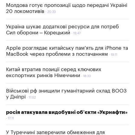
Молдова готує пропозиції щодо передачі Україні
20 локомотивів
20:33
Україна шукає додаткові ресурси для потреб
Сил оборони – Корецький
19:47
Apple розглядає китайську пам’ять для iPhone та
MacBook через проблеми з постачанням
19:11
Китай втратив позиції серед ключових
експортних ринків Німеччини
18:33
Військові рф знищили гуманітарний склад ВООЗ
у Дніпрі
17:52
росія атакувала видобувні об’єкти «Укрнафти»
17:11
У Туреччині заперечили обмеження для