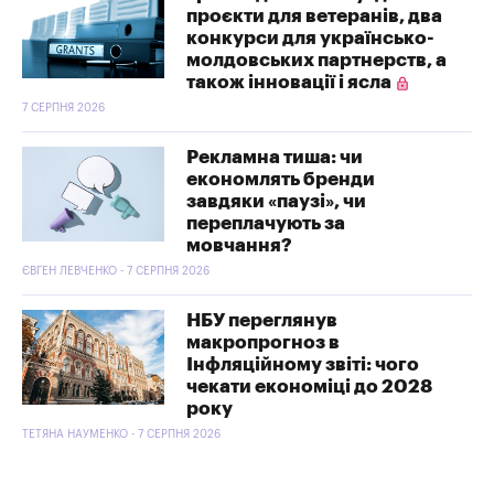
проєкти для ветеранів, два
конкурси для українсько-
молдовських партнерств, а
також інновації і ясла
7 СЕРПНЯ 2026
Рекламна тиша: чи
економлять бренди
завдяки «паузі», чи
переплачують за
мовчання?
ЄВГЕН ЛЕВЧЕНКО - 7 СЕРПНЯ 2026
НБУ переглянув
макропрогноз в
Інфляційному звіті: чого
чекати економіці до 2028
року
ТЕТЯНА НАУМЕНКО - 7 СЕРПНЯ 2026