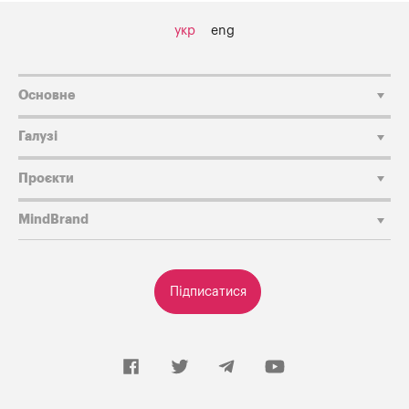
укр
eng
Основне
Галузі
Проєкти
MindBrand
Підписатися