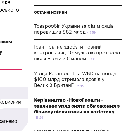
 яке
орського
ОСТАННІ НОВИНИ
Товарообіг України за сім місяців
перевищив $82 млрд
17:59
иєвом
Іран прагне здобути повний
у
контроль над Ормузькою протокою
після угоди з Оманом
17:41
Угода Paramount та WBD на понад
$100 млрд отримала дозвіл у
Великій Британії
16:48
Керівництво «Нової пошти»
в корисним
закликає уряд зняти обмеження з
бізнесу після атаки на логістику
15:26
прагнемо