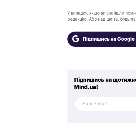
У випадку, якщо ви знайшли помилк
редакцію. Або надішліть, будь-л
Підпишись на Googl
Підпишись на щотижне
Mind.ua!