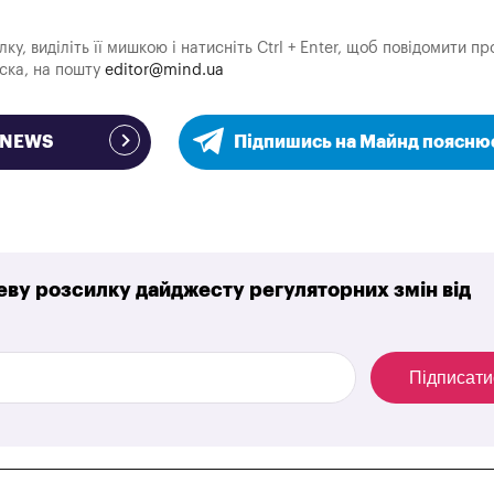
у, виділіть її мишкою і натисніть Ctrl + Enter, щоб повідомити пр
аска, на пошту
editor@mind.ua
e NEWS
Підпишись на Майнд поясню
ву розсилку дайджесту регуляторних змін від
Підписати