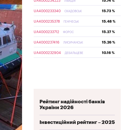
UA4000234223
15.74 %
ЛІВАДІЯ
UA4000233340
15.73 %
СКАДОВСЬК
UA4000235378
15.48 %
ГЕНІЧЕСЬК
UA4000233712
15.27 %
ФОРОС
UA4000237416
15.26 %
ЛИСИЧАНСЬК
UA4000232904
10.16 %
ДЕБАЛЬЦЕВЕ
Рейтинг надійності банків
України 2026
Інвестиційний рейтинг – 2025