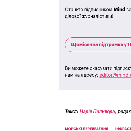
Станьте підписником
Mind
вс
ділової журналістики!
Щомісячна підтримка у 1
Ви можете скасувати підписк
нам на адресу:
editor@mind.
Текст:
Надія Паливода
, реда
МОРСЬКІ ПЕРЕВЕЗЕННЯ
ІНФРАС