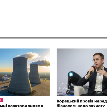
545
S
Корецький провів нарад
омні реактори знову в
бізнесом щодо захисту