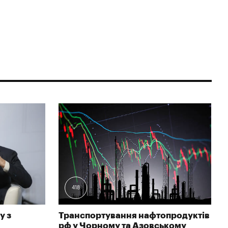
418
у з
Транспортування нафтопродуктів
рф у Чорному та Азовському