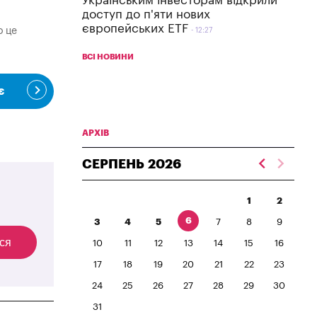
Українським інвесторам відкрили
доступ до п'яти нових
європейських ETF
о це
12:27
ВСІ НОВИНИ
є
АРХІВ
СЕРПЕНЬ
2026
1
2
6
3
4
5
7
8
9
ся
10
11
12
13
14
15
16
17
18
19
20
21
22
23
24
25
26
27
28
29
30
31