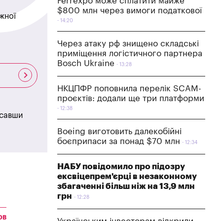
Ferrexpo може сплатити майже
$800 млн через вимоги податкової
жної
14:20
Через атаку рф знищено складські
приміщення логістичного партнера
Bosch Ukraine
13:28
НКЦПФР поповнила перелік SCAM-
проєктів: додали ще три платформи
12:38
исавши
Boeing виготовить далекобійні
боєприпаси за понад $70 млн
12:34
НАБУ повідомило про підозру
ексвіцепрем'єрці в незаконному
збагаченні більш ніж на 13,9 млн
грн
12:28
ОВ