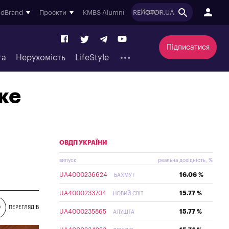
ndBrand
Проєкти
KMBS Alumni
REACTOR.UA
Підписатися
та
Нерухомість
LifeStyle
ке
ОВДП УКРАЇНИ
випуск
реальна дохідність, %
UA4000236624
16.06 %
БАХМУТ
UA4000233704
15.77 %
НОВИЙ СВІТ
9
ПЕРЕГЛЯДІВ
UA4000235865
15.77 %
АЛУШТА