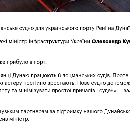
нське судно для українського порту Рені на Дунаї
ежі міністр інфраструктури України
Олександр Ку
же прибуло в порт.
ілянці Дунаю працюють 8 лоцманських судів. Проте
 кластеру постійно зростають. Нове судно допомо
ту та мінімізувати простої причалів і суден», – з
цузьким партнерам за підтримку нашого Дунайськ
сив міністр.