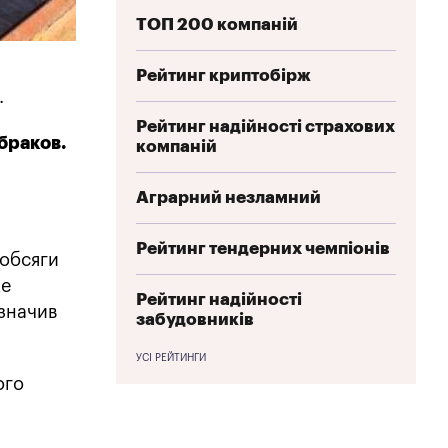
ТОП 200 компаній
Рейтинг криптобірж
.
Рейтинг надійності страхових
браков.
компаній
Аграрний незламний
Рейтинг тендерних чемпіонів
 обсяги
же
Рейтинг надійності
азначив
забудовників
УСІ РЕЙТИНГИ
ого