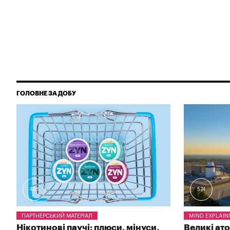
ГОЛОВНЕ ЗА ДОБУ
428
574
ПАРТНЕРСЬКИЙ МАТЕРІАЛ
MIND EXPLAIN
Нікотинові паучі: плюси, мінуси,
Великі ат