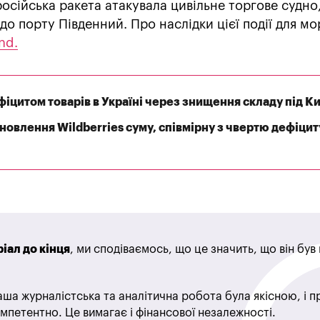
російська ракета атакувала цивільне торгове судно,
о порту Південний. Про наслідки цієї події для м
nd.
іцитом товарів в Україні через знищення складу під К
дновлення Wildberries суму, співмірну з чвертю дефіцит
іал до кінця
, ми сподіваємось, що це значить, що він бу
ша журналістська та аналітична робота була якісною, і 
мпетентно. Це вимагає і фінансової незалежності.