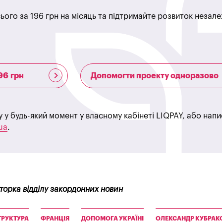
ього за 196 грн на місяць та підтримайте розвиток незале
96 грн
Допомогти проекту одноразово
у у будь-який момент у власному кабінеті LIQPAY, або нап
ua
.
кторка відділу закордонних новин
ТРУКТУРА
ФРАНЦІЯ
ДОПОМОГА УКРАЇНІ
ОЛЕКСАНДР КУБРАК