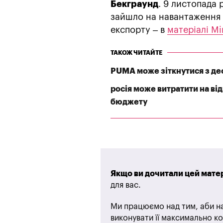
Бекграунд
. 9 листопада 
зайшло на навантаження д
експорту – в
матеріалі Mi
ТАКОЖ ЧИТАЙТЕ
PUMA може зіткнутися з деф
росія може витратити на ві
бюджету
Якщо ви дочитали цей матер
для вас.
Ми працюємо над тим, аби на
виконувати її максимально ко