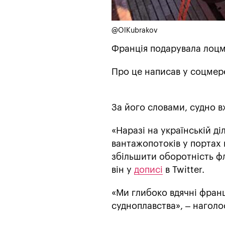
@OlKubrakov
Франція подарувала лоцма
Про це написав у соцмер
За його словами, судно в
«Наразі на українській д
вантажопотоків у портах
збільшити оборотність фло
він у
дописі
в Twitter.
«Ми глибоко вдячні фран
судноплавства», – наголо