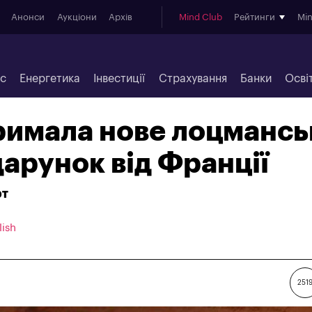
Анонси
Аукціони
Архів
Mind Club
Рейтинги
Mi
ес
Енергетика
Інвестиції
Страхування
Банки
Осві
римала нове лоцмансь
дарунок від Франції
рт
lish
251