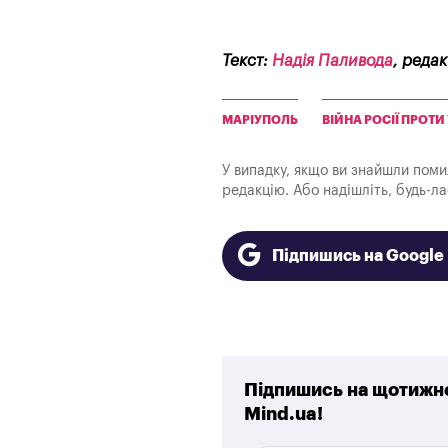
Текст:
Надія Паливода
, реда
МАРІУПОЛЬ
ВІЙНА РОСІЇ ПРОТИ
У випадку, якщо ви знайшли помилк
редакцію. Або надішліть, будь-л
Підпишись на Googl
Підпишись на щотижне
Mind.ua!