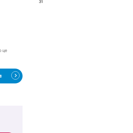
31
о це
є