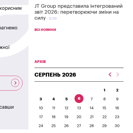
JT Group представила інтегрований
в корисним
звіт 2026: перетворюючи зміни на
силу
12:00
прагнемо
ВСІ НОВИНИ
жної
АРХІВ
СЕРПЕНЬ
2026
1
2
6
3
4
5
7
8
9
исавши
10
11
12
13
14
15
16
17
18
19
20
21
22
23
24
25
26
27
28
29
30