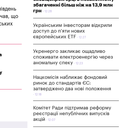
збагаченні більш ніж на 13,9 млн
південь
грн
12:28
ачав, що
ських
Українським інвесторам відкрили
доступ до п'яти нових
європейських ETF
12:27
Укренерго закликає ощадливо
а
споживати електроенергію через
аномальну спеку
12:23
у
Нацкомісія наближає фондовий
ринок до стандартів ЄС:
затверджено два нові положення
12:18
Комітет Ради підтримав реформу
реєстрації непублічних випусків
акцій
12:07