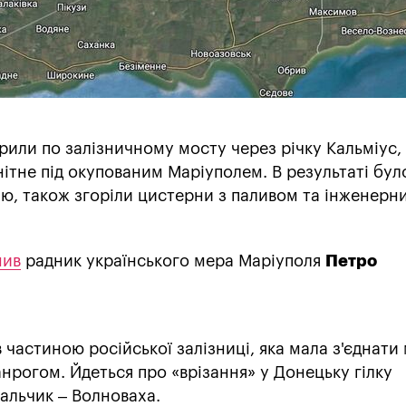
рили по залізничному мосту через річку Кальміус,
анітне під окупованим Маріуполем. В результаті бул
ю, також згоріли цистерни з паливом та інженерн
мив
радник українського мера Маріуполя
Петро
 частиною російської залізниці, яка мала з'єднати 
нрогом. Йдеться про «врізання» у Донецьку гілку
альчик – Волноваха.