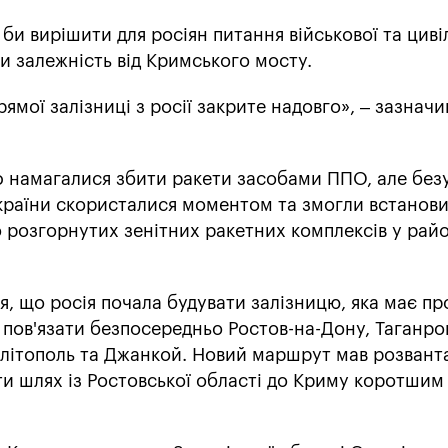
и вирішити для росіян питання військової та циві
ти залежність від Кримського мосту.
ямої залізниці з росії закрите надовго», – зазначи
рф намагалися збити ракети засобами ППО, але без
країни скористалися моментом та змогли встанови
розгорнутих зенітних ракетних комплексів у райо
я, що росія почала будувати залізницю, яка має п
 пов'язати безпосередньо Ростов-на-Дону, Таганрог
елітополь та Джанкой. Новий маршрут мав розван
ти шлях із Ростовської області до Криму коротшим