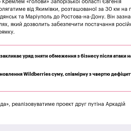
 Кремлем «голови» Запорізької області Євгенія
олягатиме від Якимівки, розташованої за 30 км на 
рдянськ та Маріуполь до Ростова-на-Дону. Він зазн
лях, який дозволить забезпечити постачання росій
рямку.
закликає уряд зняти обмеження з бізнесу після атаки н
дновлення Wildberries суму, співмірну з чвертю дефіцит
ода», реалізовуватиме проект друг путіна Аркадій