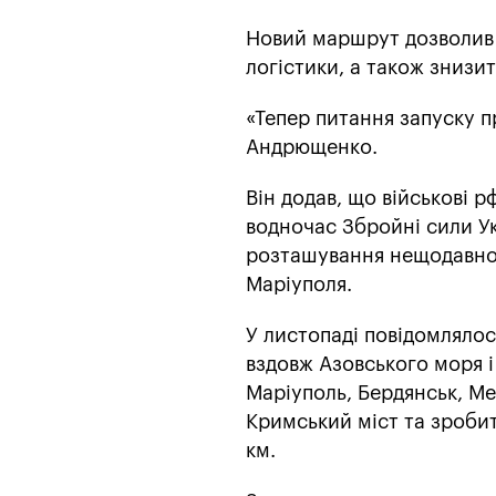
Новий маршрут дозволив б
логістики, а також знизи
«Тепер питання запуску пр
Андрющенко.
Він додав, що військові 
водночас Збройні сили У
розташування нещодавно 
Маріуполя.
У листопаді повідомлялос
вздовж Азовського моря і
Маріуполь, Бердянськ, М
Кримський міст та зроби
км.