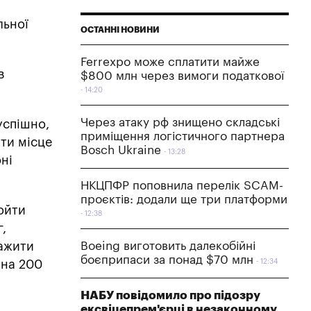
льної
ОСТАННІ НОВИНИ
Ferrexpo може сплатити майже
в
$800 млн через вимоги податкової
14:20
Через атаку рф знищено складські
успішно,
приміщення логістичного партнера
ти місце
Bosch Ukraine
13:28
ні
НКЦПФР поповнила перелік SCAM-
проєктів: додали ще три платформи
ройти
12:38
,
тажити
Boeing виготовить далекобійні
боєприпаси за понад $70 млн
 на 200
12:34
НАБУ повідомило про підозру
ексвіцепрем'єрці в незаконному