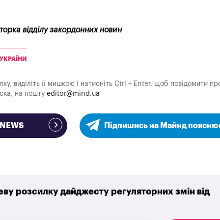
кторка відділу закордонних новин
 УКРАЇНИ
у, виділіть її мишкою і натисніть Ctrl + Enter, щоб повідомити пр
аска, на пошту
editor@mind.ua
e NEWS
Підпишись на Майнд поясню
ву розсилку дайджесту регуляторних змін від