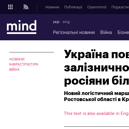
Новини
Публікації
Openmind
Подкасти
укр
eng
Регіональні новини
Війна
Бізн
Україна по
НОВИНИ
залізнично
ІНФРАСТРУКТУРА
ВІЙНА
росіяни бі
Новий логістичний марш
Ростовської області в К
This text is also available in Eng