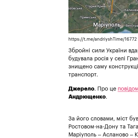
https://t.me/andriyshTime/16772
Збройні сили України вда
будувала росія у селі Гр
знищено саму конструкці
транспорт.
Джерело
. Про це
повідо
Андрющенко
.
За його словами, міст був
Ростовом-на-Дону та Тага
Маріуполь – Асланово – К