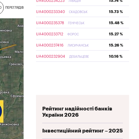
UA4000234223
15.74 %
ЛІВАДІЯ
0
ПЕРЕГЛЯДІВ
UA4000233340
15.73 %
СКАДОВСЬК
UA4000235378
15.48 %
ГЕНІЧЕСЬК
UA4000233712
15.27 %
ФОРОС
UA4000237416
15.26 %
ЛИСИЧАНСЬК
UA4000232904
10.16 %
ДЕБАЛЬЦЕВЕ
Рейтинг надійності банків
України 2026
Інвестиційний рейтинг – 2025