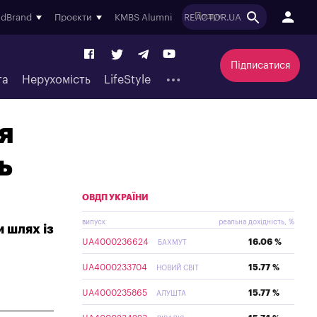
ndBrand
Проєкти
KMBS Alumni
REACTOR.UA
Підписатися
та
Нерухомість
LifeStyle
я
ь
ОВДП УКРАЇНИ
випуск
реальна дохідність, %
 шлях із
UA4000236624
16.06 %
БАХМУТ
UA4000233704
15.77 %
НОВИЙ СВІТ
UA4000235865
15.77 %
АЛУШТА