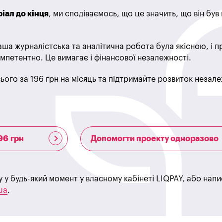
іал до кінця
, ми сподіваємось, що це значить, що він бу
ша журналістська та аналітична робота була якісною, і 
мпетентно. Це вимагає і фінансової незалежності.
ього за 196 грн на місяць та підтримайте розвиток незале
96 грн
Допомогти проекту одноразово
у у будь-який момент у власному кабінеті LIQPAY, або нап
ua
.