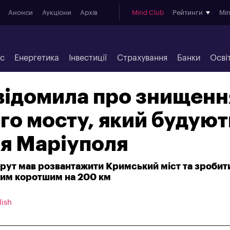
Анонси
Аукціони
Архів
Mind Club
Рейтинги
Mi
ес
Енергетика
Інвестиції
Страхування
Банки
Осві
відомила про знищенн
го мосту, який будуют
ля Маріуполя
рут мав розвантажити Кримський міст та зробити
рим коротшим на 200 км
lish