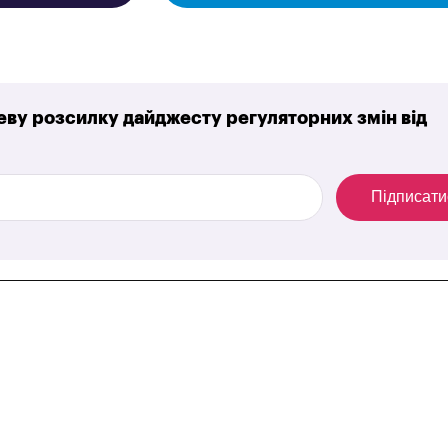
ву розсилку дайджесту регуляторних змін від
Підписати