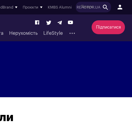
ndBrand
Проєкти
KMBS Alumni
REACTOR.UA
Підписатися
та
Нерухомість
LifeStyle
или