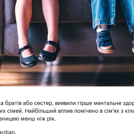
лька братів або сестер, виявили гірше ментальне здор
ших сімей. Найбільший вплив помічено в сім'ях з кі
зницею менш ніж рік.
rdian.