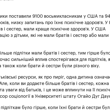
ники поставили 9100 восьмикласникам у США та 9
років, низку запитань про їхнє психічне здоров’я. У 
тів і сестер, мали краще психічне здоров’я. У США
цію з дітьми, які не мали братів і сестер або мал
льше підлітки мали братів і сестер, тим гірше було
час сильніший вплив спостерігався для підлітків, 
а також коли брати й сестри були різного віку.
ьківські ресурси, як про пиріг, одна дитина означа
Але, коли ви додаєте більше братів і сестер, кожн
 уваги від батьків, і це може вплинути на її психі
сор соціології в Університеті штату Огайо Дуг Даун
підліткам було гірше, коли їхні брати й сестри бу