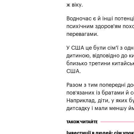
ж віку.
Водночас є й інші потенц
психічним здоров'ям пох
перевагами.
У США це були сім'ї з одн
дитиною, відповідно до к
близько третини китайськ
США.
Разом з тим попередні до
пов’язаних із братами й с
Наприклад, діти, у яких б
дитсадку і мали меншу й
ТАКОЖ ЧИТАЙТЕ
Інвестиції в людей: сім уро