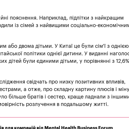
ійні пояснення. Наприклад, підлітки з найкращим
одили із сімей з найвищими соціально-економічни
им або двома дітьми. У Китаї це були сім'ї з однією
итайської політики однієї дитини. У виданні наголо
их дітей були єдиними дітьми, у порівнянні з 12,6%
слідження свідчать про низку позитивних впливів,
естрами, а отже, про складну картину плюсів і міну
уло більше братів і сестер, краще ладнали з іншим
мовірність розлучення в подальшому житті.
ків для компаній від Mental Health Business Forum