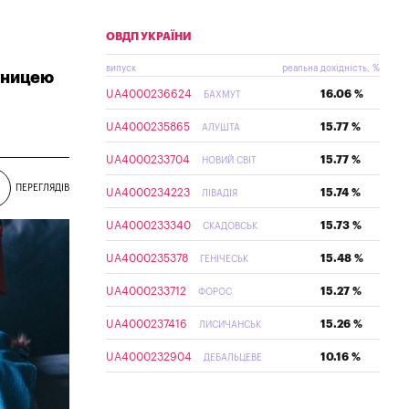
ОВДП УКРАЇНИ
випуск
реальна дохідність, %
ізницею
UA4000236624
16.06 %
БАХМУТ
UA4000235865
15.77 %
АЛУШТА
UA4000233704
15.77 %
НОВИЙ СВІТ
ПЕРЕГЛЯДІВ
UA4000234223
15.74 %
ЛІВАДІЯ
UA4000233340
15.73 %
СКАДОВСЬК
UA4000235378
15.48 %
ГЕНІЧЕСЬК
UA4000233712
15.27 %
ФОРОС
UA4000237416
15.26 %
ЛИСИЧАНСЬК
UA4000232904
10.16 %
ДЕБАЛЬЦЕВЕ