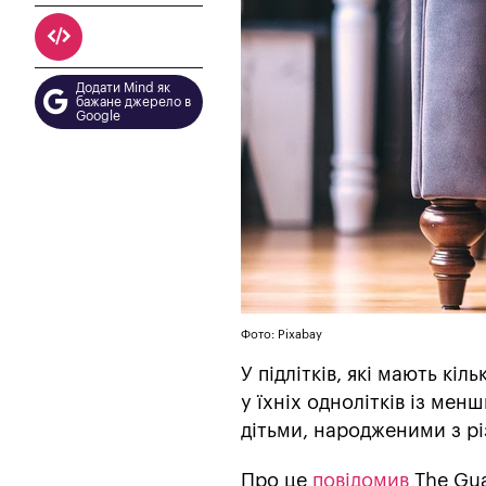
Додати Mind як
бажане джерело в
Google
Фото: Pixabay
У підлітків, які мають кі
у їхніх однолітків із мен
дітьми, народженими з рі
Про це
повідомив
The Gua