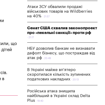
Атаки ЗСУ обвалили продажі
військових товарів на Wildberries
на 40%
21:57
ми
Сенат США схвалив законопроект
про «пекельні санкції» проти рф
21:17
сили, що
НБУ дозволив банкам не визнавати
 дітей
дефолт бізнесу, що постраждав від
атак рф
20:49
В Україні майже вп'ятеро
сів.
скоротилася кількість зупинених
и в
податкових накладних
20:13
Російська атака знищила
найбільший в Україні склад Delta
Plus
19:40