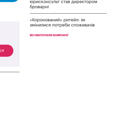
юрисконсульт став директором
броварні
«Коронований» ритейл: як
змінилися потреби споживачів
ВСІ МАТЕРІАЛИ КОМПАНІЇ
ся