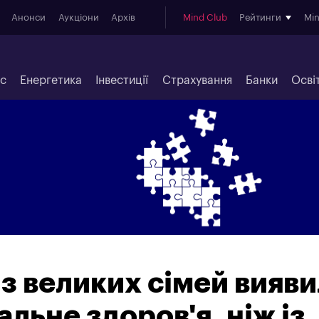
Анонси
Аукціони
Архів
Mind Club
Рейтинги
Mi
ес
Енергетика
Інвестиції
Страхування
Банки
Осві
 із великих сімей вияв
льне здоров'я, ніж із