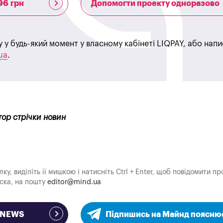
96 грн
Допомогти проекту одноразово
у у будь-який момент у власному кабінеті LIQPAY, або нап
ua
.
тор стрічки новин
у, виділіть її мишкою і натисніть Ctrl + Enter, щоб повідомити пр
аска, на пошту
editor@mind.ua
e NEWS
Підпишись на Майнд поясню