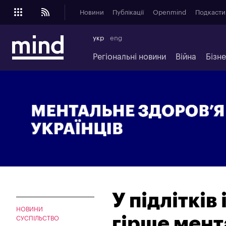
Новини
Публікації
Openmind
Подкасти
укр
eng
Регіональні новини
Війна
Бізн
У підлітків
НОВИНИ
гірше мента
СУСПІЛЬСТВО