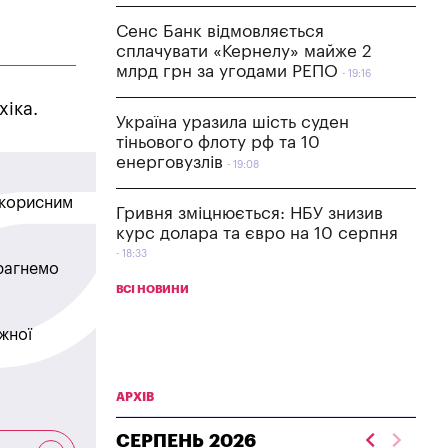
Сенс Банк відмовляється
сплачувати «Кернелу» майже 2
млрд грн за угодами РЕПО
19:16
іка.
Україна уразила шість суден
тіньового флоту рф та 10
енерговузлів
19:08
в корисним
Гривня зміцнюється: НБУ знизив
курс долара та євро на 10 серпня
18:33
прагнемо
ВСІ НОВИНИ
жної
АРХІВ
СЕРПЕНЬ
2026