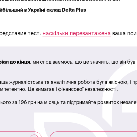
більший в Україні склад Delta Plus
редставив тест:
наскільки перевантажена
ваша псих
іал до кінця
, ми сподіваємось, що це значить, що він бу
ша журналістська та аналітична робота була якісною, і 
мпетентно. Це вимагає і фінансової незалежності.
ього за 196 грн на місяць та підтримайте розвиток незале