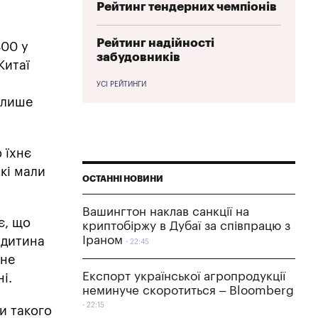
Рейтинг тендерних чемпіонів
Рейтинг надійності
400 у
забудовників
Китаї
УСІ РЕЙТИНГИ
и лише
 їхнє
які мали
ОСТАННІ НОВИНИ
Вашингтон наклав санкції на
є, що
криптобіржу в Дубаї за співпрацю з
Іраном
а дитина
22:45
чне
Експорт української агропродукції
і.
неминуче скоротиться – Bloomberg
22:15
ли такого