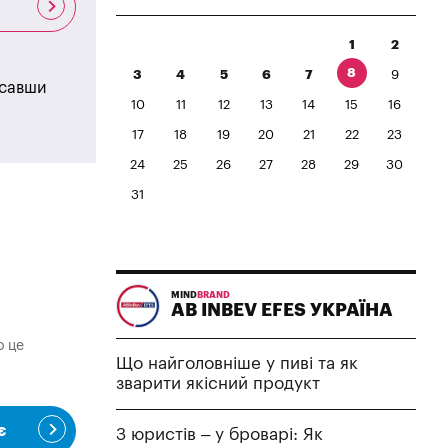
1
2
8
3
4
5
6
7
9
исавши
10
11
12
13
14
15
16
17
18
19
20
21
22
23
24
25
26
27
28
29
30
31
MIND
BRAND
AB INBEV EFES УКРАЇНА
о це
Що найголовніше у пиві та як
зварити якісний продукт
є
З юристів – у броварі: Як