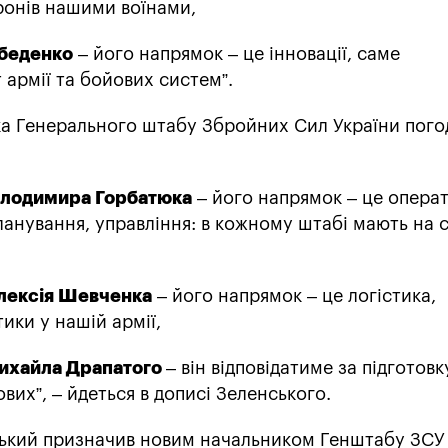
ронів нашими воїнами,
беденко
– його напрямок – це інновації, саме
армії та бойових систем”.
а Генерального штабу Збройних Сил України пого
лодимира Горбатюка
– його напрямок – це опера
ланування, управління: в кожному штабі мають на 
лексія Шевченка
– його напрямок – це логістика,
ики у нашій армії,
ихайла Драпатого
– він відповідатиме за підготовк
вих”, – йдеться в дописі Зеленського.
ський призначив новим начальником Генштабу ЗСУ