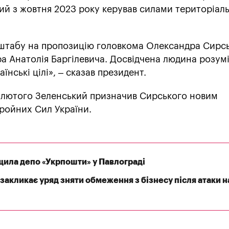
ий з жовтня 2023 року керував силами територіаль
штабу на пропозицію головкома Олександра Сирс
а Анатолія Баргілевича. Досвідчена людина розум
аїнські цілі», – сказав президент.
8 лютого Зеленський призначив Сирського новим
ройних Сил України.
щила депо «Укрпошти» у Павлограді
закликає уряд зняти обмеження з бізнесу після атаки н