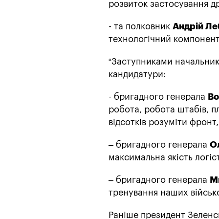
розвиток застосування д
- та полковник
Андрій Ле
технологічний компонент 
“Заступниками начальник
кандидатури:
- бригадного генерала
Во
робота, робота штабів, п
відсотків розуміти фронт,
– бригадного генерала
О
максимальна якість логіст
– бригадного генерала
М
тренування наших військо
Раніше президент Зелен