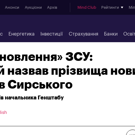
Анонси
Аукціони
Архів
Mind Club
Рейтинги
Mi
ес
Енергетика
Інвестиції
Страхування
Банки
Осві
оновлення» ЗСУ:
 назвав прізвища нов
в Сирського
ів начальника Генштабу
lish