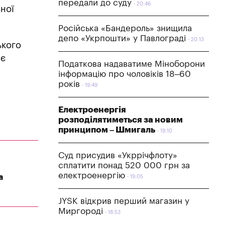
передали до суду
20:46
ної
Російська «Бандероль» знищила
депо «Укрпошти» у Павлограді
20:13
ького
іє
Податкова надаватиме Міноборони
інформацію про чоловіків 18–60
років
19:49
Електроенергія
розподілятиметься за новим
принципом – Шмигаль
19:10
Суд присудив «Укррічфлоту»
сплатити понад 520 000 грн за
електроенергію
а
19:05
JYSK відкрив перший магазин у
Миргороді
18:53