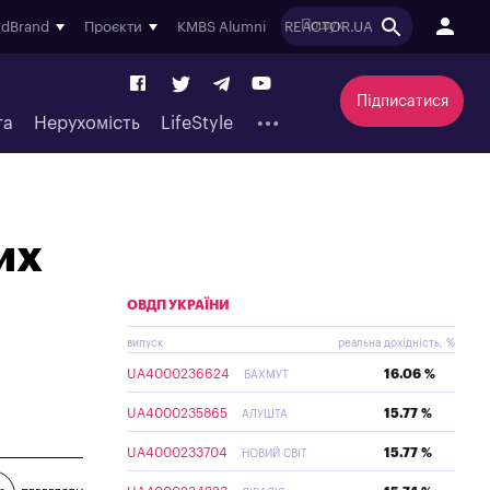
ndBrand
Проєкти
KMBS Alumni
REACTOR.UA
Підписатися
та
Нерухомість
LifeStyle
их
ОВДП УКРАЇНИ
випуск
реальна дохідність, %
UA4000236624
16.06 %
БАХМУТ
UA4000235865
15.77 %
АЛУШТА
UA4000233704
15.77 %
НОВИЙ СВІТ