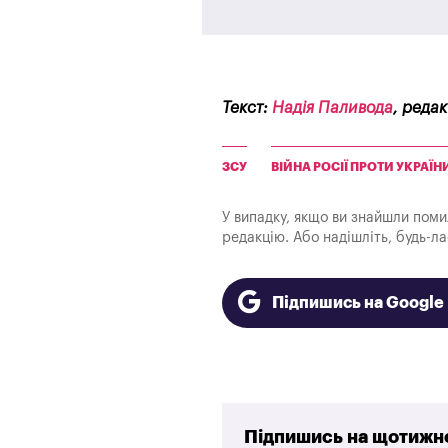
Текст:
Надія Паливода
, реда
ЗСУ
ВІЙНА РОСІЇ ПРОТИ УКРАЇН
У випадку, якщо ви знайшли помилк
редакцію. Або надішліть, будь-л
Підпишись на Googl
Підпишись на щотижне