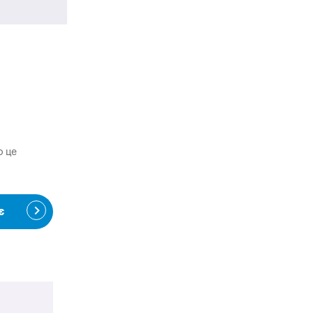
о це
є