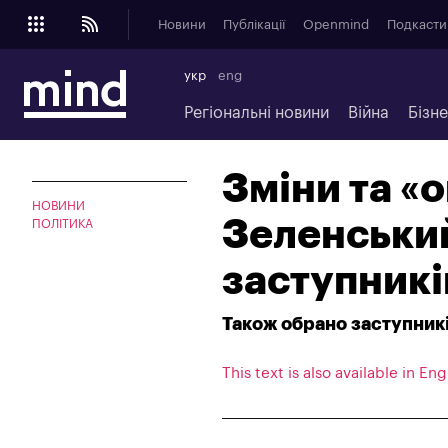
Новини
Публікації
Openmind
Подкасти
укр
eng
Регіональні новини
Війна
Бізн
Зміни та «
НОВИНИ
Зеленський
ПОЛІТИКА
заступникі
Також обрано заступник
This text is also available in Eng