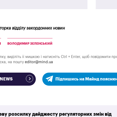
кторка відділу закордонних новин
И
ВОЛОДИМИР ЗЕЛЕНСЬКИЙ
у, виділіть її мишкою і натисніть Ctrl + Enter, щоб повідомити пр
аска, на пошту
editor@mind.ua
e NEWS
Підпишись на Майнд поясню
ву розсилку дайджесту регуляторних змін від