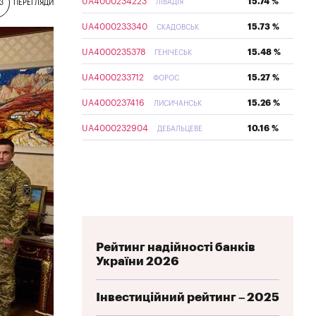
UA4000234223
15.74 %
ЛІВАДІЯ
3
ПЕРЕГЛЯДИ
UA4000233340
15.73 %
СКАДОВСЬК
UA4000235378
15.48 %
ГЕНІЧЕСЬК
UA4000233712
15.27 %
ФОРОС
UA4000237416
15.26 %
ЛИСИЧАНСЬК
UA4000232904
10.16 %
ДЕБАЛЬЦЕВЕ
Рейтинг надійності банків
України 2026
Інвестиційний рейтинг – 2025