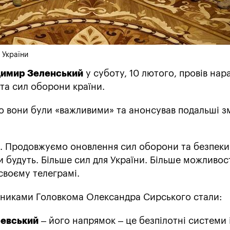
 України
имир Зеленський
у суботу, 10 лютого, провів на
та сил оборони країни.
о вони були «важливими» та анонсував подальші з
і. Продовжуємо оновлення сил оборони та безпеки
 будуть. Більше сил для України. Більше можливос
своєму телеграмі.
упниками Головкома Олександра Сирського стали:
евський
– його напрямок – це безпілотні системи 