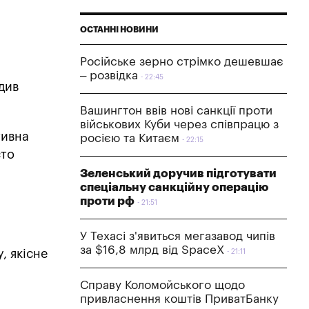
ОСТАННІ НОВИНИ
Російське зерно стрімко дешевшає
– розвідка
22:45
див
Вашингтон ввів нові санкції проти
військових Куби через співпрацю з
тивна
росією та Китаєм
22:15
сто
Зеленський доручив підготувати
спеціальну санкційну операцію
проти рф
21:51
У Техасі з'явиться мегазавод чипів
за $16,8 млрд від SpaceX
у, якісне
21:11
Справу Коломойського щодо
привласнення коштів ПриватБанку