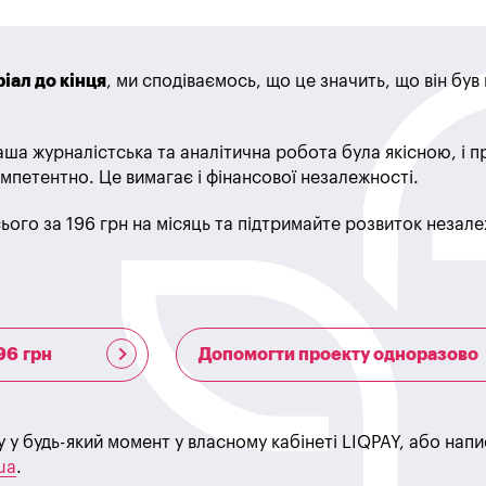
іал до кінця
, ми сподіваємось, що це значить, що він бу
ша журналістська та аналітична робота була якісною, і 
мпетентно. Це вимагає і фінансової незалежності.
ього за 196 грн на місяць та підтримайте розвиток незале
96 грн
Допомогти проекту одноразово
у у будь-який момент у власному кабінеті LIQPAY, або нап
ua
.