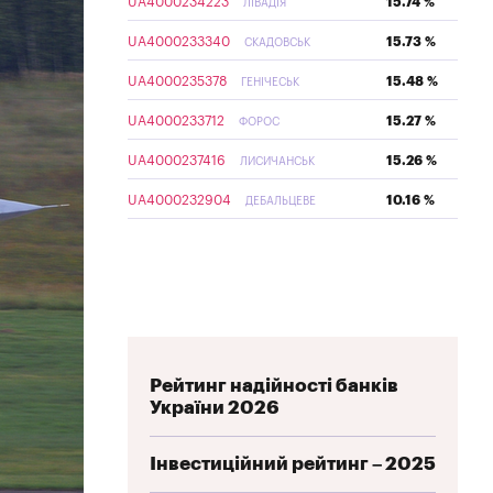
UA4000234223
15.74 %
ЛІВАДІЯ
UA4000233340
15.73 %
СКАДОВСЬК
UA4000235378
15.48 %
ГЕНІЧЕСЬК
UA4000233712
15.27 %
ФОРОС
UA4000237416
15.26 %
ЛИСИЧАНСЬК
UA4000232904
10.16 %
ДЕБАЛЬЦЕВЕ
Рейтинг надійності банків
України 2026
Інвестиційний рейтинг – 2025