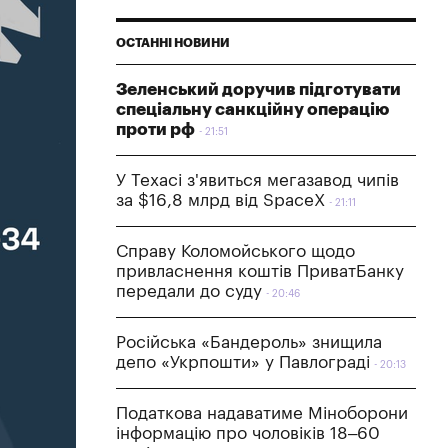
ОСТАННІ НОВИНИ
Зеленський доручив підготувати
спеціальну санкційну операцію
проти рф
21:51
У Техасі з'явиться мегазавод чипів
за $16,8 млрд від SpaceX
21:11
Справу Коломойського щодо
привласнення коштів ПриватБанку
передали до суду
20:46
Російська «Бандероль» знищила
депо «Укрпошти» у Павлограді
20:13
Податкова надаватиме Міноборони
інформацію про чоловіків 18–60