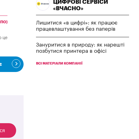
ЦИФРОВІ СЕРВІСИ
«ВЧАСНО»
ППО)
Лишитися «в цифрі»: як працює
працевлаштування без паперів
о це
Зануритися в природу: як нарешті
позбутися принтера в офісі
є
ВСІ МАТЕРІАЛИ КОМПАНІЇ
ся