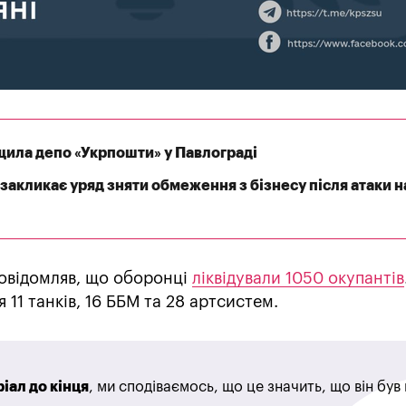
щила депо «Укрпошти» у Павлограді
закликає уряд зняти обмеження з бізнесу після атаки н
овідомляв, що оборонці
ліквідували 1050 окупантів
 11 танків, 16 ББМ та 28 артсистем.
іал до кінця
, ми сподіваємось, що це значить, що він бу