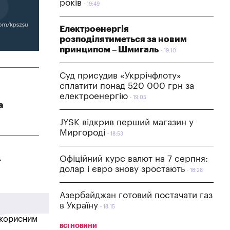
років
19:49
Електроенергія
розподілятиметься за новим
принципом – Шмигаль
19:10
Суд присудив «Укррічфлоту»
сплатити понад 520 000 грн за
електроенергію
19:05
а
JYSK відкрив перший магазин у
Миргороді
18:53
.
Офіційний курс валют на 7 серпня:
долар і євро знову зростають
18:28
Азербайджан готовий постачати газ
в Україну
18:15
в корисним
ВСІ НОВИНИ