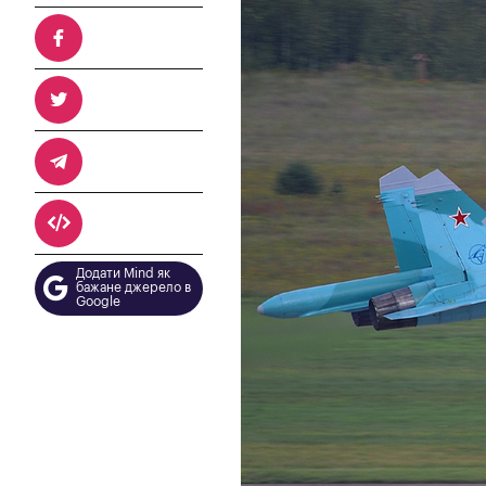
Додати Mind як
бажане джерело в
Google