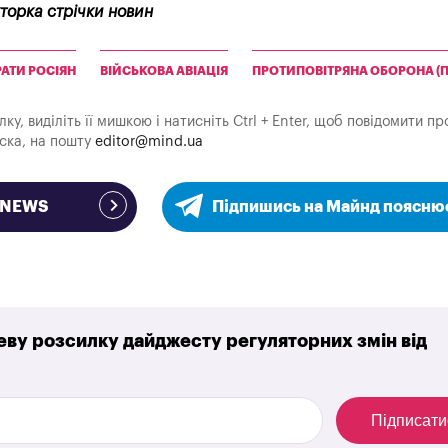
кторка стрічки новин
РАТИ РОСІЯН
ВІЙСЬКОВА АВІАЦІЯ
ПРОТИПОВІТРЯНА ОБОРОНА (
у, виділіть її мишкою і натисніть Ctrl + Enter, щоб повідомити пр
аска, на пошту
editor@mind.ua
e NEWS
Підпишись на Майнд поясню
ву розсилку дайджесту регуляторних змін від
Підписати