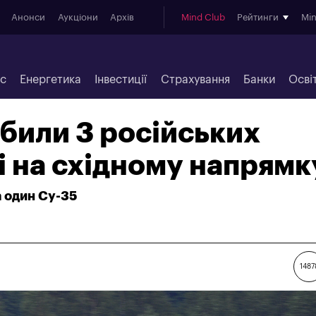
Анонси
Аукціони
Архів
Mind Club
Рейтинги
Mi
ес
Енергетика
Інвестиції
Страхування
Банки
Осві
били 3 російських
 на східному напрямк
а один Су-35
1487