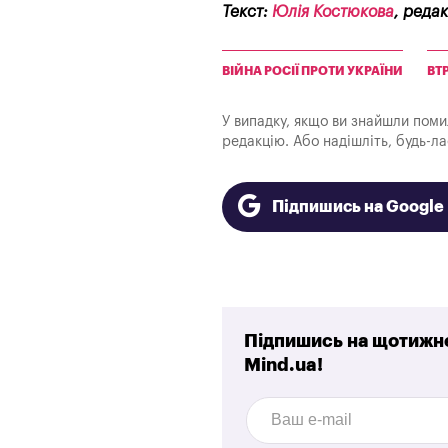
Текст:
Юлія Костюкова
, реда
ВІЙНА РОСІЇ ПРОТИ УКРАЇНИ
ВТ
У випадку, якщо ви знайшли помилк
редакцію. Або надішліть, будь-л
Підпишись на Googl
Підпишись на щотижне
Mind.ua!