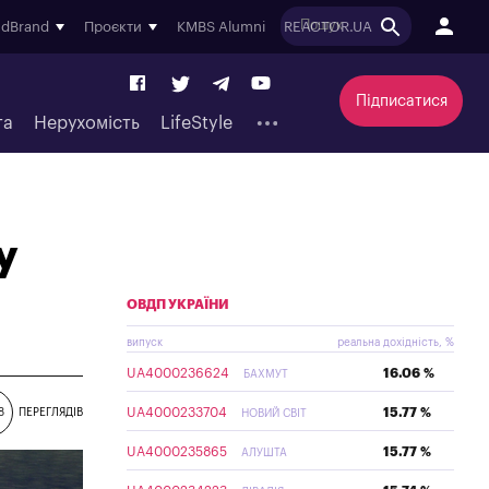
ndBrand
Проєкти
KMBS Alumni
REACTOR.UA
Підписатися
та
Нерухомість
LifeStyle
у
ОВДП УКРАЇНИ
випуск
реальна дохідність, %
UA4000236624
16.06 %
БАХМУТ
UA4000233704
15.77 %
8
ПЕРЕГЛЯДІВ
НОВИЙ СВІТ
UA4000235865
15.77 %
АЛУШТА