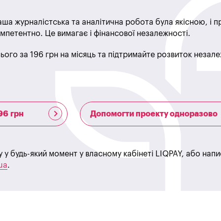
ша журналістська та аналітична робота була якісною, і 
мпетентно. Це вимагає і фінансової незалежності.
ього за 196 грн на місяць та підтримайте розвиток незале
96 грн
Допомогти проекту одноразово
у у будь-який момент у власному кабінеті LIQPAY, або нап
ua
.