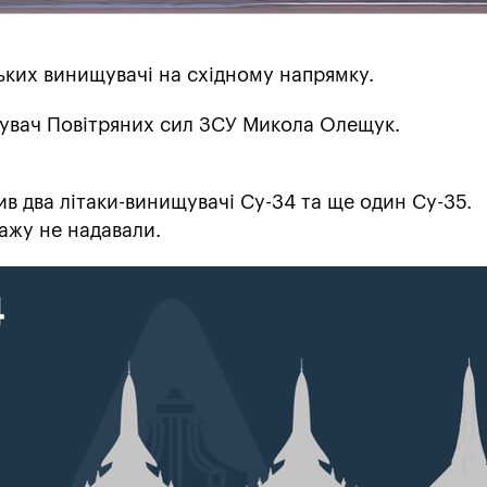
ьких винищувачі на східному напрямку.
вач Повітряних сил ЗСУ Микола Олещук.
в два літаки-винищувачі Су-34 та ще один Су-35.
ажу не надавали.