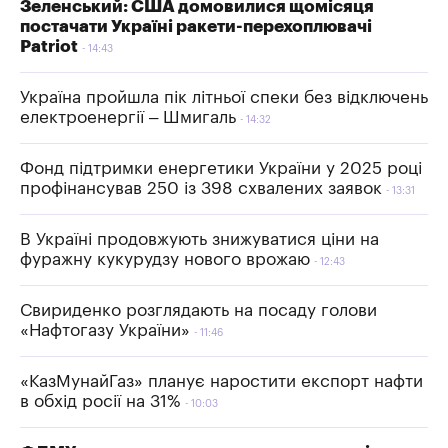
Зеленський: США домовилися щомісяця
постачати Україні ракети-перехоплювачі
Patriot
14:43
Україна пройшла пік літньої спеки без відключень
електроенергії – Шмигаль
14:32
Фонд підтримки енергетики України у 2025 році
профінансував 250 із 398 схвалених заявок
13:31
В Україні продовжують знижуватися ціни на
фуражну кукурудзу нового врожаю
12:43
Свириденко розглядають на посаду голови
«Нафтогазу України»
11:46
«КазМунайГаз» планує наростити експорт нафти
в обхід росії на 31%
10:03