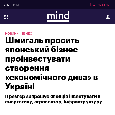
укр
eng
Підписатися
НОВИНИ
БІЗНЕС
Шмигаль просить
японський бізнес
проінвестувати
створення
«економічного дива» в
Україні
Прем'єр запрошує японців інвестувати в
енергетику, агросектор, інфраструктуру