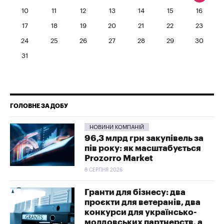
10
11
12
13
14
15
16
17
18
19
20
21
22
23
24
25
26
27
28
29
30
31
ГОЛОВНЕ ЗА ДОБУ
НОВИНИ КОМПАНІЙ
96,3 млрд грн закупівель за
пів року: як масштабується
Prozorro Market
8 СЕРПНЯ 2026
Гранти для бізнесу: два
проєкти для ветеранів, два
конкурси для українсько-
молдовських партнерств, а