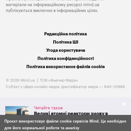
матеріали на інформаційному ресурсі mind.ua
публікуються виключно в інформаційних цілях.
Редакційна політика
Політика ШІ
Угода користувача
Політика конфіденційності
Політика використання файлів cookie
© 2026 Mind.ua
ТОВ «Фьючер Медiа»
Cуб'єкт у сфері онлайн-медіа; ідентифікатор медіа — R40−01989
Читайте також
Великі атомні реактори знову в
грі. Westinghouse готується до
Проєкт використовує файли cookie сервісів Mind. Це необхідно
IPO на тлі потужної підтримки
для його нормальної роботи та аналізу
адміністрації Трампа