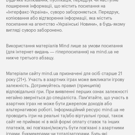
Будь-яке копiювання, публiкацiя, передрук чи наступне
поширення iнформацiї, що мiстить посилання на
«Iнтерфакс-Україна», суворо забороняється. Передрук,
копіювання або відтворення інформації, яка містить
посилання на агентство «Українські Новини», в будь-якому
вигляді суворо заборонено.
Використання матеріалів Mind лише за умови посилання
(для інтернет-видань — гіперпосилання) на
mind.ua
не
нижче третього абзацу.
Матеріали сайту mind.ua призначені для осіб старше 21
року (21+). Участь в азартних іграх може викликати ігрову
залежність. Дотримуйтесь правил (принципів)
відповідальної гри. При виявленні перших ознак залежності
негайно зверніться до спеціаліста. Пам'ятайте, що участь в
азартних іграх не може бути джерелом доходів або
альтернативою роботі. Інформаційний ресурс mind.ua не
проводить ігри на реальні та/або віртуальні гроші, також
сайт не приймає ні в якій формі оплату ставок та інших
платежів, які пов’язані/можуть бути пов’язані з азартними
іграми, букмекерами чи тоталізаторами. Будь-які