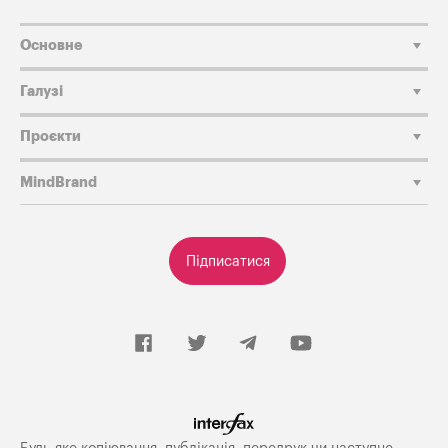
Основне
Галузі
Проєкти
MindBrand
Підписатися