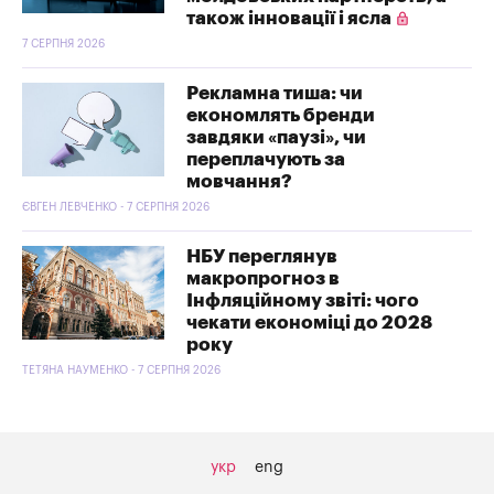
також інновації і ясла
7 СЕРПНЯ 2026
Рекламна тиша: чи
економлять бренди
завдяки «паузі», чи
переплачують за
мовчання?
ЄВГЕН ЛЕВЧЕНКО - 7 СЕРПНЯ 2026
НБУ переглянув
макропрогноз в
Інфляційному звіті: чого
чекати економіці до 2028
року
ТЕТЯНА НАУМЕНКО - 7 СЕРПНЯ 2026
укр
eng