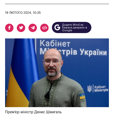
19 ЛЮТОГО 2024, 10:35
Додати Mind як
бажане джерело в
Google
Прем'єр-міністр Денис Шмигаль