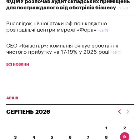
ФДМУ розпочав аудит складських приміщень
для постраждалого від обстрілів бізнесу
10:00
Внаслідок нічної атаки рф пошкоджено
розподільчі центри мережі «Фора»
09:49
СЕО «Київстар»: компанія очікує зростання
чистого прибутку на 17-19% у 2026 році
09:41
ВСІ НОВИНИ
АРХІВ
СЕРПЕНЬ
2026
1
2
9
3
4
5
6
7
8