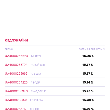
ОВДП УКРАЇНИ
випуск
реальна дохідність, %
UA4000236624
16.06 %
БАХМУТ
UA4000233704
15.77 %
НОВИЙ СВІТ
UA4000235865
15.77 %
АЛУШТА
UA4000234223
15.74 %
ЛІВАДІЯ
UA4000233340
15.73 %
СКАДОВСЬК
UA4000235378
15.48 %
ГЕНІЧЕСЬК
UA4000233712
15.27 %
ФОРОС