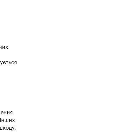
них
гується
ження
 інших
шкоду,