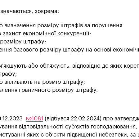
значаються, зокрема:
до визначення розміру штрафів за порушення
 захист економічної конкуренції;
 розміру штрафу;
чення базового розміру штрафу на основі економіч
'якшують або обтяжують, відповідно до яких коре
трафу;
о впливають на розмір штрафу;
влення граничного розміру штрафу.
28.12.2023
№1081
(відбувся 22.02.2024) про затверд
ування відповідальності суб’єктів господарювання,
стуванні яких є об’єкти підвищеної небезпеки, за 