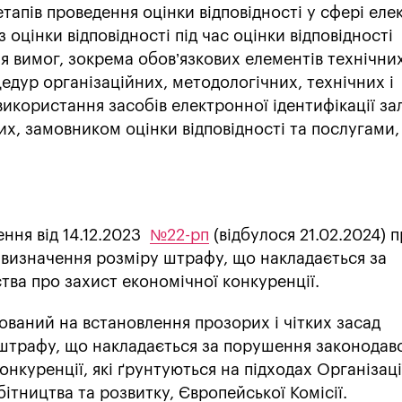
 етапів проведення оцінки відповідності у сфері еле
з оцінки відповідності під час оцінки відповідності
я вимог, зокрема обов’язкових елементів технічни
едур організаційних, методологічних, технічних і
використання засобів електронної ідентифікації з
них, замовником оцінки відповідності та послугами,
ння від 14.12.2023
№22-рп
(відбулося 21.02.2024) 
 визначення розміру штрафу, що накладається за
ва про захист економічної конкуренції.
ваний на встановлення прозорих і чітких засад
штрафу, що накладається за порушення законодав
онкуренції, які ґрунтуються на підходах Організаці
ітництва та розвитку, Європейської Комісії.