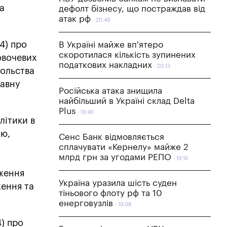
а
дефолт бізнесу, що постраждав від
атак рф
20:49
4) про
В Україні майже вп'ятеро
скоротилася кількість зупинених
овочевих
податкових накладних
20:13
вольства
жавну
Російська атака знищила
найбільший в Україні склад Delta
Plus
19:40
літики в
ою,
Сенс Банк відмовляється
сплачувати «Кернелу» майже 2
млрд грн за угодами РЕПО
19:16
дження
Україна уразила шість суден
ження та
тіньового флоту рф та 10
енерговузлів
19:08
4) про