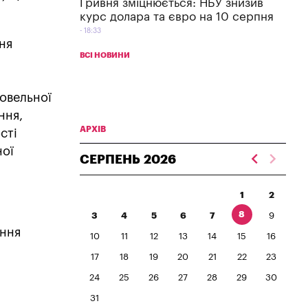
Гривня зміцнюється: НБУ знизив
курс долара та євро на 10 серпня
18:33
ня
ВСІ НОВИНИ
овельної
ння,
АРХІВ
сті
ної
СЕРПЕНЬ
2026
1
2
8
3
4
5
6
7
9
ення
10
11
12
13
14
15
16
17
18
19
20
21
22
23
24
25
26
27
28
29
30
31