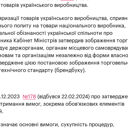
 товарів українського виробництва.
ризації товарів українського виробництва, сприян
ього попиту на товари національного виробника,
альної обізнаності української спільноти про
ника Кабінет Міністрів затвердив зображення торг
дує держорганам, органам місцевого самоврядува
новам та організаціям незалежно від форми власно
верджене цією постановою зображення торговель
технічного стандарту (брендбуку).
2.12.2023
№178
(відбувся 22.02.2024) про затвердж
тримання вимог, зокрема обов’язкових елементів
й.
значає основні вимоги, сукупність процедур,