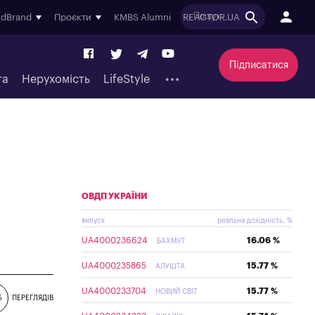
ndBrand
Проєкти
KMBS Alumni
REACTOR.UA
Підписатися
та
Нерухомість
LifeStyle
ОВДП УКРАЇНИ
випуск
реальна дохідність, %
UA4000236624
16.06 %
БАХМУТ
UA4000235865
15.77 %
АЛУШТА
UA4000233704
15.77 %
НОВИЙ СВІТ
5
ПЕРЕГЛЯДІВ