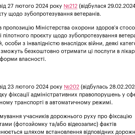
від 27 лютого 2024 року
№212
(відбулася 29.02.2024
кту щодо зубопротезування ветеранів.
 пропозицію Міністерства охорони здоровʼя стос
ці пілотного проєкту щодо зубопротезування ветера
 особи з інвалідністю внаслідок війни, деякі катег
 зможуть безкоштовно отримати ці послуги в лікар
 форми власності.
від 23 лютого 2024 року
№202
(відбулась 28.02.202
дку фіксації адміністративних правопорушень у сф
ьному транспорті в автоматичному режимі.
мування учасників дорожнього руху про фіксацію
ами (фотозйомку та/або відеозапис) фактів
нюється шляхом встановлення відповідних дорожні