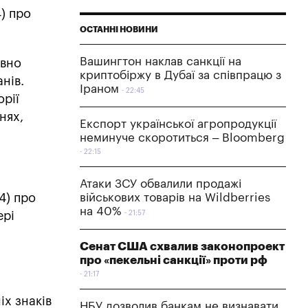
) про
ОСТАННІ НОВИНИ
Вашингтон наклав санкції на
овно
криптобіржу в Дубаї за співпрацю з
нів.
Іраном
22:45
орії
нях,
Експорт української агропродукції
неминуче скоротиться – Bloomberg
22:15
Атаки ЗСУ обвалили продажі
4) про
військових товарів на Wildberries
на 40%
ері
21:57
Сенат США схвалив законопроект
про «пекельні санкції» проти рф
21:17
х знаків
НБУ дозволив банкам не визнавати