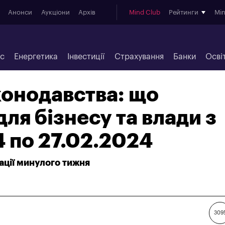
Анонси
Аукціони
Архів
Mind Club
Рейтинги
Mi
ес
Енергетика
Інвестиції
Страхування
Банки
Осві
онодавства: що
ля бізнесу та влади з
 по 27.02.2024
ації минулого тижня
309