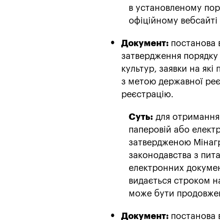
в установленому пор
офіційному вебсайті
Документ:
постанова 
затвердження порядку 
культур, заявки на які
з метою державної реє
реєстрацію.
Суть:
для отримання 
паперовій або елект
затвердженою Мінагр
законодавства з пит
електронних документ
видається строком на
може бути продовжен
Документ:
постанова 