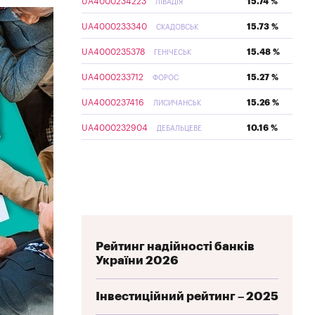
UA4000234223
15.74 %
ЛІВАДІЯ
UA4000233340
15.73 %
СКАДОВСЬК
UA4000235378
15.48 %
ГЕНІЧЕСЬК
UA4000233712
15.27 %
ФОРОС
UA4000237416
15.26 %
ЛИСИЧАНСЬК
UA4000232904
10.16 %
ДЕБАЛЬЦЕВЕ
Рейтинг надійності банків
України 2026
Інвестиційний рейтинг – 2025