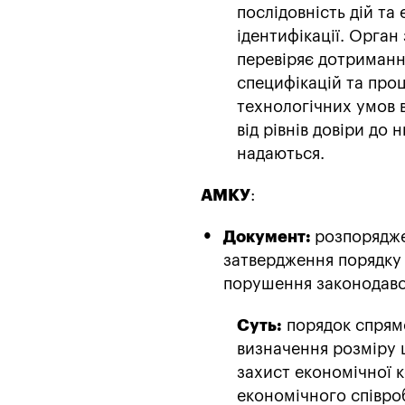
послідовність дій та
ідентифікації. Орган 
перевіряє дотриманн
специфікацій та проц
технологічних умов 
від рівнів довіри до 
надаються.
АМКУ
:
Документ:
розпорядже
затвердження порядку
порушення законодавст
Суть:
порядок спрямо
визначення розміру 
захист економічної к
економічного співроб