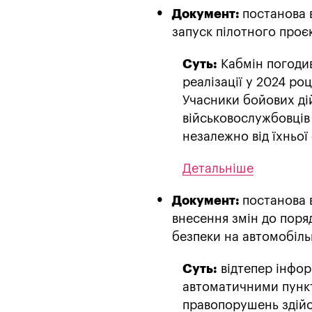
Документ:
постанова 
запуск пілотного проє
Суть:
Кабмін погодив
реалізації у 2024 ро
Учасники бойових дій,
військовослужбовців
незалежно від їхньої
Детальніше
Документ:
постанова 
внесення змін до поря
безпеки на автомобіл
Суть:
відтепер інфор
автоматичними пункт
правопорушень здійс