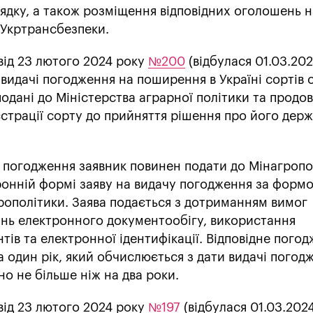
ядку, а також розміщення відповідних оголошень н
 Укртрансбезпеки.
від 23 лютого 2024 року
№200
(відбулася 01.03.202
видачі погодження на поширення в Україні сортів 
 подані до Міністерства аграрної політики та продо
страції сорту до прийняття рішення про його дер
погодження заявник повинен подати до Мінагропо
ронній формі заяву на видачу погодження за форм
ополітики. Заява подається з дотриманням вимог
ань електронного документообігу, використання
ів та електронної ідентифікації. Відповідне пого
 один рік, який обчислюється з дати видачі погод
о не більше ніж на два роки.
від 23 лютого 2024 року
№197
(відбулася 01.03.202