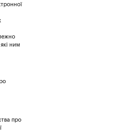
ктронної
х
алежно
 які ним
про
ства про
ї