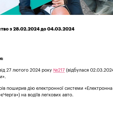
ство з 28.02.2024 до 04.03.2024
и:
від 27 лютого 2024 року
№217
(відбулася 02.03.202
и».
рів поширив дію електронної системи «Електронна
єЧерга») на водіїв легкових авто.