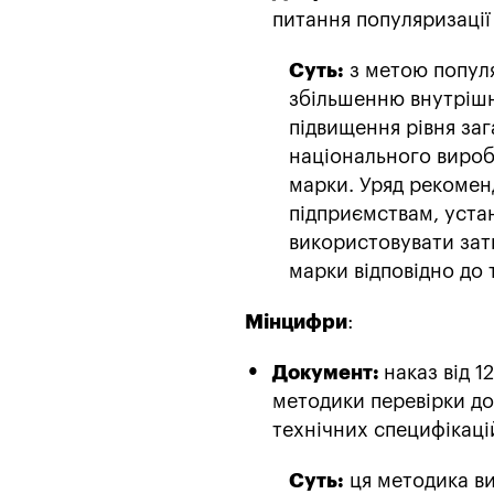
питання популяризації
Суть:
з метою популя
збільшенню внутрішн
підвищення рівня заг
національного вироб
марки. Уряд рекомен
підприємствам, уста
використовувати зат
марки відповідно до 
Мінцифри
:
Документ:
наказ від 1
методики перевірки до
технічних специфікаці
Суть:
ця методика ви