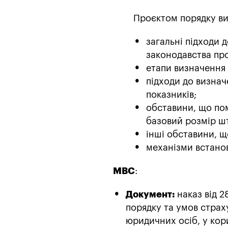
Проєктом порядку ви
загальні підходи 
законодавства про
етапи визначення
підходи до визна
показників;
обставини, що пом
базовий розмір ш
інші обставини, щ
механізми встано
МВС
:
Документ:
наказ від 
порядку та умов страх
юридичних осіб, у кори