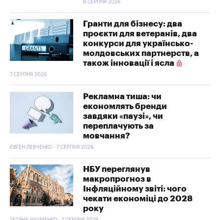
8 СЕРПНЯ 2026
Гранти для бізнесу: два
проєкти для ветеранів, два
конкурси для українсько-
молдовських партнерств, а
також інновації і ясла
7 СЕРПНЯ 2026
Рекламна тиша: чи
економлять бренди
завдяки «паузі», чи
переплачують за
мовчання?
ЄВГЕН ЛЕВЧЕНКО - 7 СЕРПНЯ 2026
НБУ переглянув
макропрогноз в
Інфляційному звіті: чого
чекати економіці до 2028
року
ТЕТЯНА НАУМЕНКО - 7 СЕРПНЯ 2026