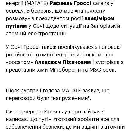
енергії (МАГАТЕ)
Рафаель Гроссі
заявив у
середу, 6 березня, що мав «напружену
розмову» з президентом росії
владіміром
путіним
у Сочі щодо ситуації на Запорізькій
атомній електростанції.
У Сочі Гроссі також поспілкувався з головою
російської атомної енергетичної компанії
«росатом»
Алєксєєм Ліхачовим
і зустрівся з
представниками Міноборони та МЗС росії.
Після зустрічі голова МАГАТЕ заявив, що
переговори були “напруженими”.
Своєю чергою Кремль у короткій заяві
написав, що путін «готовий зробити все для
забезпечення безпеки, де ми задіяні в атомній