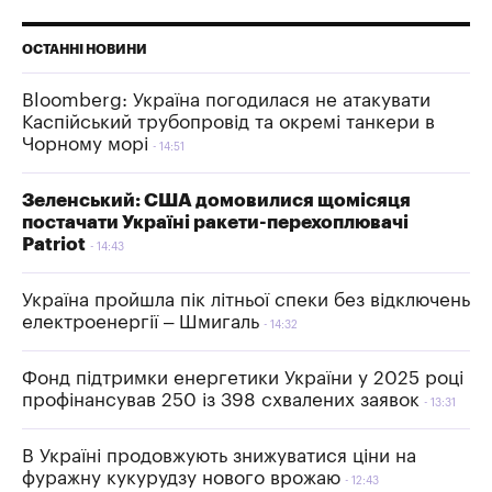
ОСТАННІ НОВИНИ
Bloomberg: Україна погодилася не атакувати
Каспійський трубопровід та окремі танкери в
Чорному морі
14:51
Зеленський: США домовилися щомісяця
постачати Україні ракети-перехоплювачі
Patriot
14:43
Україна пройшла пік літньої спеки без відключень
електроенергії – Шмигаль
14:32
Фонд підтримки енергетики України у 2025 році
профінансував 250 із 398 схвалених заявок
13:31
В Україні продовжують знижуватися ціни на
фуражну кукурудзу нового врожаю
12:43