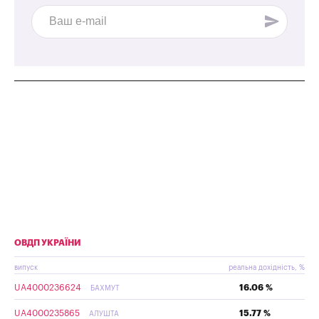
ОВДП УКРАЇНИ
випуск
реальна дохідність, %
UA4000236624
16.06 %
БАХМУТ
UA4000235865
15.77 %
АЛУШТА