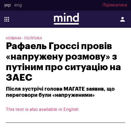
укр
eng
Підписатися
НОВИНИ
ПОЛІТИКА
Рафаель Гроссі провів
«напружену розмову» з
путіним про ситуацію на
ЗАЕС
Після зустрічі голова МАГАТЕ заявив, що
переговори були «напруженими»
This text is also available in English