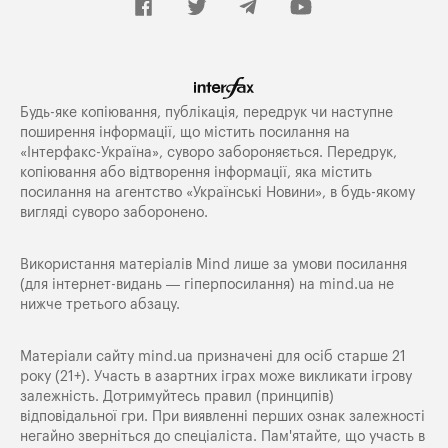
Будь-яке копiювання, публiкацiя, передрук чи наступне
поширення iнформацiї, що мiстить посилання на
«Iнтерфакс-Україна», суворо забороняється. Передрук,
копіювання або відтворення інформації, яка містить
посилання на агентство «Українські Новини», в будь-якому
вигляді суворо заборонено.
Використання матеріалів Mind лише за умови посилання
(для інтернет-видань — гіперпосилання) на
mind.ua
не
нижче третього абзацу.
Матеріали сайту mind.ua призначені для осіб старше 21
року (21+). Участь в азартних іграх може викликати ігрову
залежність. Дотримуйтесь правил (принципів)
відповідальної гри. При виявленні перших ознак залежності
негайно зверніться до спеціаліста. Пам'ятайте, що участь в