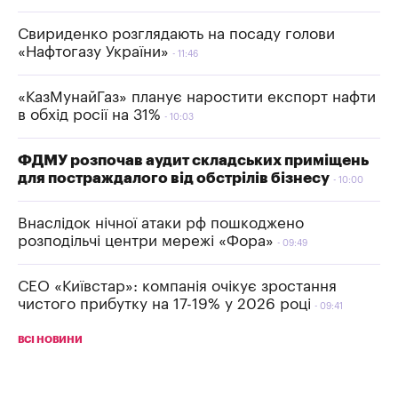
Свириденко розглядають на посаду голови
«Нафтогазу України»
11:46
«КазМунайГаз» планує наростити експорт нафти
в обхід росії на 31%
10:03
ФДМУ розпочав аудит складських приміщень
для постраждалого від обстрілів бізнесу
10:00
Внаслідок нічної атаки рф пошкоджено
розподільчі центри мережі «Фора»
09:49
СЕО «Київстар»: компанія очікує зростання
чистого прибутку на 17-19% у 2026 році
09:41
ВСІ НОВИНИ