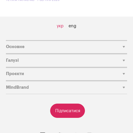
укр
eng
Основне
Галузі
Проєкти
MindBrand
Підписатися