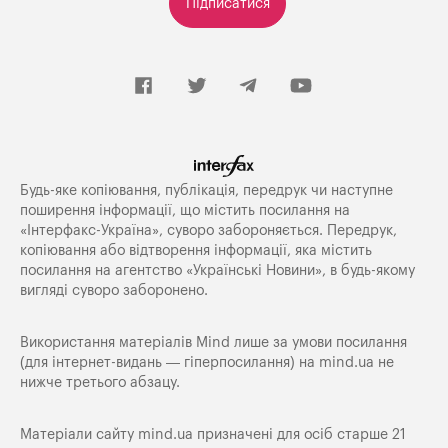
Підписатися
Будь-яке копiювання, публiкацiя, передрук чи наступне
поширення iнформацiї, що мiстить посилання на
«Iнтерфакс-Україна», суворо забороняється. Передрук,
копіювання або відтворення інформації, яка містить
посилання на агентство «Українські Новини», в будь-якому
вигляді суворо заборонено.
Використання матеріалів Mind лише за умови посилання
(для інтернет-видань — гіперпосилання) на
mind.ua
не
нижче третього абзацу.
Матеріали сайту mind.ua призначені для осіб старше 21