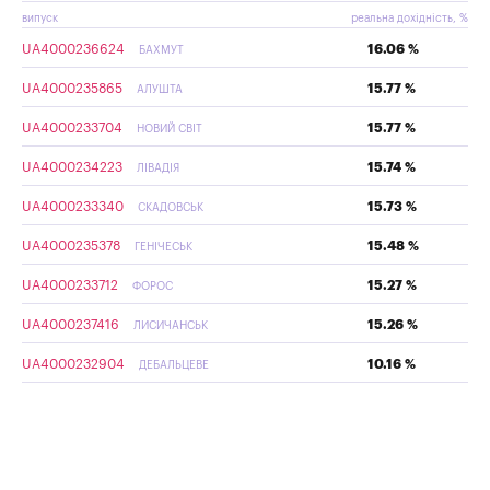
випуск
реальна дохідність, %
UA4000236624
16.06 %
БАХМУТ
UA4000235865
15.77 %
АЛУШТА
UA4000233704
15.77 %
НОВИЙ СВІТ
UA4000234223
15.74 %
ЛІВАДІЯ
UA4000233340
15.73 %
СКАДОВСЬК
UA4000235378
15.48 %
ГЕНІЧЕСЬК
UA4000233712
15.27 %
ФОРОС
UA4000237416
15.26 %
ЛИСИЧАНСЬК
UA4000232904
10.16 %
ДЕБАЛЬЦЕВЕ