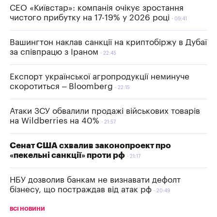
СЕО «Київстар»: компанія очікує зростання
чистого прибутку на 17-19% у 2026 році
09:41
Вашингтон наклав санкції на криптобіржу в Дубаї
за співпрацю з Іраном
22:45
Експорт української агропродукції неминуче
скоротиться – Bloomberg
22:15
Атаки ЗСУ обвалили продажі військових товарів
на Wildberries на 40%
21:57
Сенат США схвалив законопроект про
«пекельні санкції» проти рф
21:17
НБУ дозволив банкам не визнавати дефолт
бізнесу, що постраждав від атак рф
20:49
ВСІ НОВИНИ