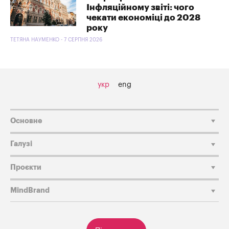
Інфляційному звіті: чого
чекати економіці до 2028
року
ТЕТЯНА НАУМЕНКО - 7 СЕРПНЯ 2026
укр
eng
Основне
Галузі
Проєкти
MindBrand