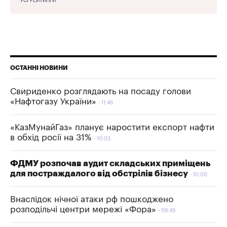
УСІ РЕЙТИНГИ
ОСТАННІ НОВИНИ
Свириденко розглядають на посаду голови
«Нафтогазу України»
11:46
«КазМунайГаз» планує наростити експорт нафти
в обхід росії на 31%
10:03
ФДМУ розпочав аудит складських приміщень
для постраждалого від обстрілів бізнесу
10:00
Внаслідок нічної атаки рф пошкоджено
розподільчі центри мережі «Фора»
09:49