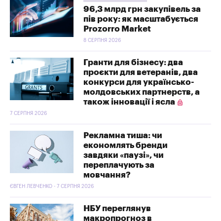
96,3 млрд грн закупівель за
пів року: як масштабується
Prozorro Market
8 СЕРПНЯ 2026
Гранти для бізнесу: два
проєкти для ветеранів, два
конкурси для українсько-
молдовських партнерств, а
також інновації і ясла
7 СЕРПНЯ 2026
Рекламна тиша: чи
економлять бренди
завдяки «паузі», чи
переплачують за
мовчання?
ЄВГЕН ЛЕВЧЕНКО - 7 СЕРПНЯ 2026
НБУ переглянув
макропрогноз в