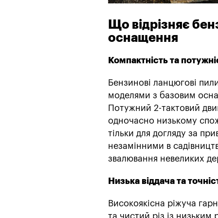
Що відрізняє бенз
оснащення
Компактність та потужні
Бензинові ланцюгові пили
моделями з базовим осна
Потужний 2-тактовий дви
одночасно низькому спожи
тільки для догляду за при
незамінними в садівництв
звалювання невеликих дер
Низька віддача та точніс
Високоякісна ріжуча гарн
та чистий різ із низьким 