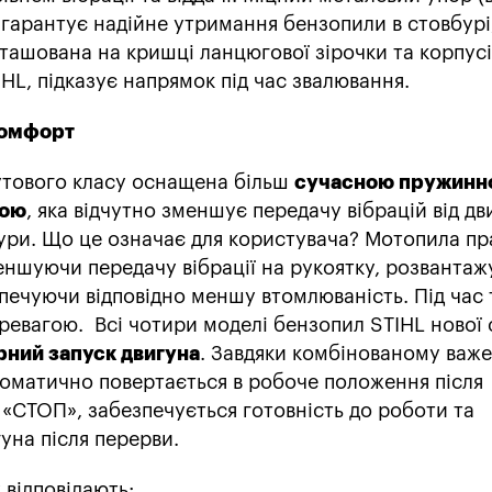
 гарантує надійне утримання бензопили в стовбурі
зташована на кришці ланцюгової зірочки та корпус
HL, підказує напрямок під час звалювання.
комфорт
утового класу оснащена більш
сучасною пружинн
мою
, яка відчутно зменшує передачу вібрацій від дв
тури. Що це означає для користувача? Мотопила п
еншуючи передачу вібрації на рукоятку, розванта
зпечуючи відповідно меншу втомлюваність. Під час 
ревагою. Всі чотири моделі бензопил STIHL нової 
ний запуск двигуна
. Завдяки комбінованому важ
томатично повертається в робоче положення після
«СТОП», забезпечується готовність до роботи та
уна після перерви.
відповідають: