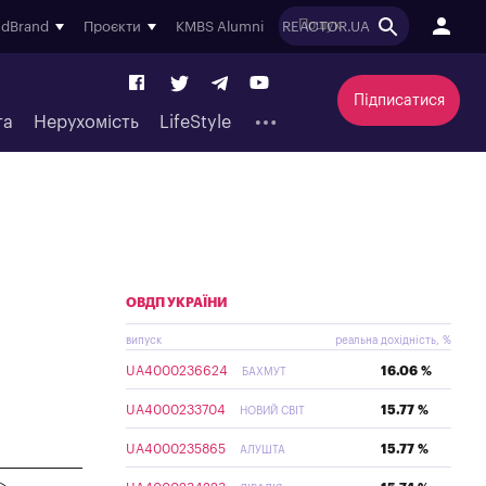
ndBrand
Проєкти
KMBS Alumni
REACTOR.UA
Підписатися
та
Нерухомість
LifeStyle
ОВДП УКРАЇНИ
випуск
реальна дохідність, %
UA4000236624
16.06 %
БАХМУТ
UA4000233704
15.77 %
НОВИЙ СВІТ
UA4000235865
15.77 %
АЛУШТА