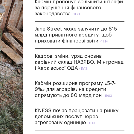
Кабмін пропонує збільшити штрафи
за порушення фінансового
законодавства
11:21
Jane Street може залучити до $15
млрд приватного кредиту, щоб
приховати фінансові звіти
11:14
Кадрові зміни: уряд оновив
керівний склад НАЗЯВО, Мінгромад
і Харківської ОДА
11:13
Кабмін розширив програму «5-7-
9%» для аграріїв: на кредити
спрямують до 80 млрд грн
11:03
KNESS почав працювати на ринку
допоміжних послуг через
агреговану одиницю
11:00