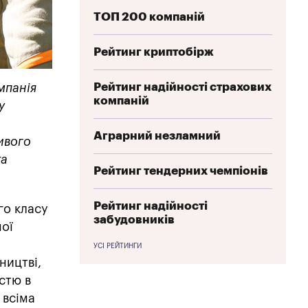
ТОП 200 компаній
Рейтинг криптобірж
Рейтинг надійності страхових
мпанія
компаній
у
а
Аграрний незламний
ивого
та
Рейтинг тендерних чемпіонів
Рейтинг надійності
го класу
забудовників
ної
УСІ РЕЙТИНГИ
ництві,
стю в
 всіма