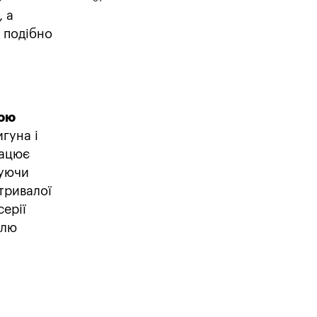
, а
і подібно
ою
игуна і
рацює
жуючи
тривалої
серії
елю