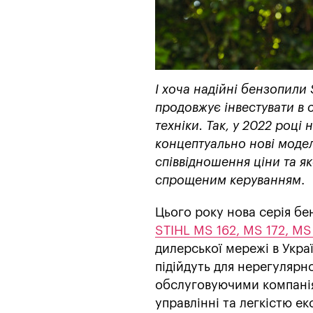
І хоча надійні бензопили
продовжує інвестувати в
техніки. Так, у 2022 роц
концептуально нові модел
співвідношення ціни та я
спрощеним керуванням
.
Цього року нова серія б
STIHL MS 162, MS 172, MS
дилерської мережі в Укра
підійдуть для нерегулярн
обслуговуючими компанія
управлінні та легкістю е