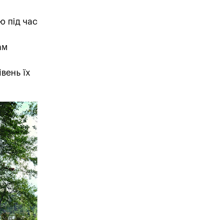
ю під час
ам
вень їх