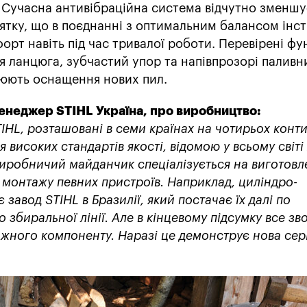
 Сучасна антивібраційна система відчутно зменшу
оятку, що в поєднанні з оптимальним балансом інс
рт навіть під час тривалої роботи. Перевірені фун
ня ланцюга, зубчастий упор та напівпрозорі паливн
юють оснащення нових пил.
енеджер STIHL Україна, про виробництво:
IHL, розташовані в семи країнах на чотирьох конт
високих стандартів якості, відомою у всьому світі
виробничий майданчик спеціалізується на виготовл
 монтажу певних пристроїв. Наприклад, циліндро-
завод STIHL в Бразилії, який постачає їх далі по
 збиральної лінії. Але в кінцевому підсумку все зв
жного компоненту. Наразі це демонструє нова сер