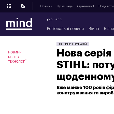
Новини
Публікації
Openmind
Подкасти
укр
eng
Регіональні новини
Війна
Бізн
НОВИНИ КОМПАНІЙ
Нова серія
НОВИНИ
БІЗНЕС
STIHL: поту
ТЕХНОЛОГІЇ
щоденному
Вже майже 100 років фір
конструювання та вироб