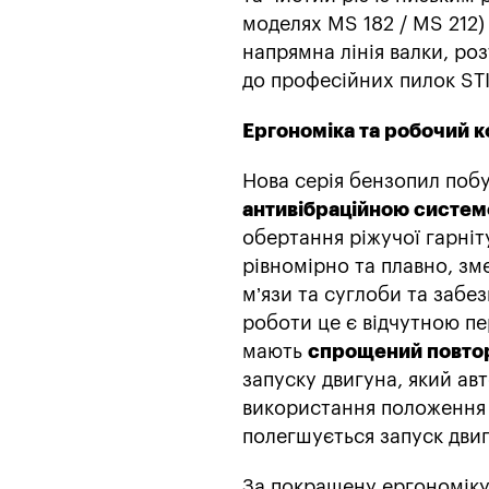
моделях MS 182 / MS 212)
напрямна лінія валки, ро
до професійних пилок STI
Ергономіка та робочий 
Нова серія бензопил поб
антивібраційною систе
обертання ріжучої гарні
рівномірно та плавно, зм
м’язи та суглоби та забе
роботи це є відчутною пе
мають
спрощений повтор
запуску двигуна, який ав
використання положення 
полегшується запуск двиг
За покращену ергономіку 