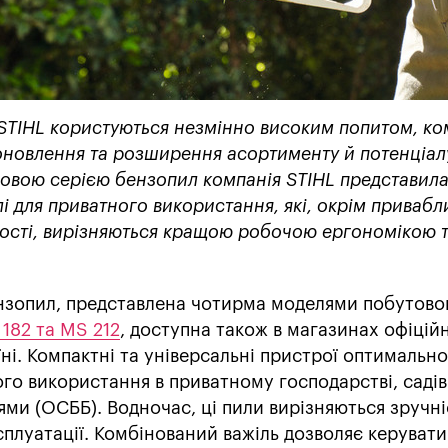
 STIHL користуються незмінно високим попитом, ко
 оновлення та розширення асортименту й потенціал
і новою серією бензопил компанія STIHL представил
і для приватного використання, які, окрім привабл
кості, вирізняються кращою робочою ергономікою 
ензопил, представлена чотирма моделями побутово
 182 та MS 212
, доступна також в магазинах офіцій
їні. Компактні та універсальні пристрої оптимально
ого використання в приватному господарстві, садів
ми (ОСББ). Водночас, ці пили вирізняються зручні
ксплуатації. Комбінований важіль дозволяє керувати