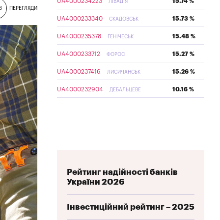
UA4000234223
15.74 %
ЛІВАДІЯ
3
ПЕРЕГЛЯДИ
UA4000233340
15.73 %
СКАДОВСЬК
UA4000235378
15.48 %
ГЕНІЧЕСЬК
UA4000233712
15.27 %
ФОРОС
UA4000237416
15.26 %
ЛИСИЧАНСЬК
UA4000232904
10.16 %
ДЕБАЛЬЦЕВЕ
Рейтинг надійності банків
України 2026
Інвестиційний рейтинг – 2025