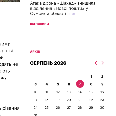
Атака дрона «Шахед» знищила
відділення «Нової пошти» у
Сумській області
10:34
ВСІ НОВИНИ
ьними
рстві.
АРХІВ
ри
СЕРПЕНЬ
2026
одять не
тають
1
2
зку,
7
3
4
5
6
8
9
10
11
12
13
14
15
16
17
18
19
20
21
22
23
ь різання
24
25
26
27
28
29
30
в
31