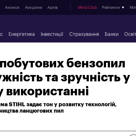
Анонси
Аукціони
Архів
Mind Club
Рейтинги
Mi
ес
Енергетика
Інвестиції
Страхування
Банки
Осві
 побутових бензопил
жність та зручність у
 використанні
ма STIHL задає тон у розвитку технологій,
ництва ланцюгових пил