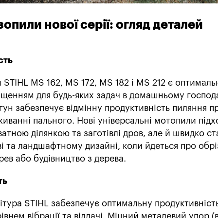
опили нової серії: огляд деталей
сть
 STIHL MS 162, MS 172, MS 182 і MS 212 є оптимал
щенням для будь-яких задач в домашньому господа
гун забезпечує відмінну продуктивність пиляння п
ванні пального. Нові універсальні мотопили підх
ватною ділянкою та заготівлі дров, але й швидко с
і та ландшафтному дизайні, коли йдеться про обрі
ев або будівництво з дерева.
ть
ітура STIHL забезпечує оптимальну продуктивніст
рівнем вібрації та віддачі. Міцний металевий упор (