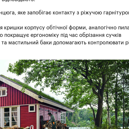
нцюга, яке запобігає контакту з ріжучою гарнітуро
я кришки корпусу обтічної форми, аналогічно пил
о покращує ергономіку під час обрізання сучків
 та мастильний баки допомагають контролювати рі