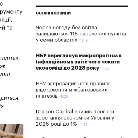
є
трументу
ОСТАННІ НОВИНИ
кції,
ий та
Через негоду без світла
залишаються 118 населених пунктів
у семи областях
11:49
НБУ переглянув макропрогноз в
инентах,
Інфляційному звіті: чого чекати
 як
економіці до 2028 року
11:33
енні
НБУ запровадив нові правила
відстеження міжбанківських
платежів
одиться
11:26
ія
Dragon Capital знизив прогноз
зростання економіки України у
2026 році до 1%
11:23