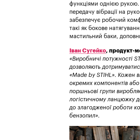
функціями однією рукою.
передачу вібрації на рук
забезпечує робочий комфо
такі як бокове натягуван
мастильний баки, доповн
Іван Сугейко
, продукт-м
«Виробничі потужності ST
дозволяють дотримуватися 
«Made by STIHL». Кожен 
окремих компонентів або
поршньові групи виробляє 
логістичному ланцюжку до
до злагодженої роботи ко
бензопил».