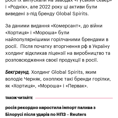
росії їх випускали на заводах «Руський сєвєр»
і «Роднік», але 2022 року ці активи були
виведені з-під бренду Global Spirits.
За даними видання «Комерсант», до війни
«Хортиця» і «Мороша» були
найпопулярнішими горілчаними брендами в
росії. Після початку вторгнення рф в Україну
холдинг відкликав ліцензії на виробництво та
розповсюдження своєї продукції в росії.
Бекграунд
. Холдинг Global Spirits, яким
володіє Черняк, охоплює такі бренди горілки,
як «Хортиця», «Мороша» і «Первак».
ТАКОЖ ЧИТАЙТЕ
росія рекордно наростила імпорт палива з
Білорусі після ударів по НПЗ – Reuters