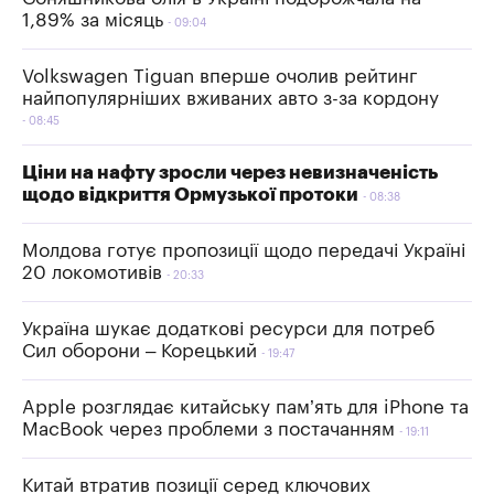
1,89% за місяць
09:04
Volkswagen Tiguan вперше очолив рейтинг
найпопулярніших вживаних авто з-за кордону
08:45
Ціни на нафту зросли через невизначеність
щодо відкриття Ормузької протоки
08:38
Молдова готує пропозиції щодо передачі Україні
20 локомотивів
20:33
Україна шукає додаткові ресурси для потреб
Сил оборони – Корецький
19:47
Apple розглядає китайську пам’ять для iPhone та
MacBook через проблеми з постачанням
19:11
Китай втратив позиції серед ключових