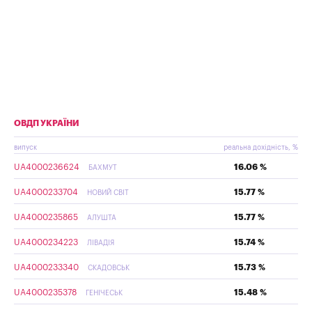
ОВДП УКРАЇНИ
випуск
реальна дохідність, %
UA4000236624
16.06 %
БАХМУТ
UA4000233704
15.77 %
НОВИЙ СВІТ
UA4000235865
15.77 %
АЛУШТА
UA4000234223
15.74 %
ЛІВАДІЯ
UA4000233340
15.73 %
СКАДОВСЬК
UA4000235378
15.48 %
ГЕНІЧЕСЬК