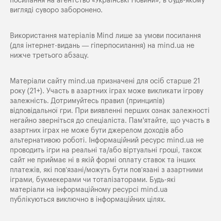
посилання на агентство «Українські Новини», в будь-якому
вигляді суворо заборонено.
Використання матеріалів Mind лише за умови посилання
(для інтернет-видань — гіперпосилання) на
mind.ua
не
нижче третього абзацу.
Матеріали сайту mind.ua призначені для осіб старше 21
року (21+). Участь в азартних іграх може викликати ігрову
залежність. Дотримуйтесь правил (принципів)
відповідальної гри. При виявленні перших ознак залежності
негайно зверніться до спеціаліста. Пам'ятайте, що участь в
азартних іграх не може бути джерелом доходів або
альтернативою роботі. Інформаційний ресурс mind.ua не
проводить ігри на реальні та/або віртуальні гроші, також
сайт не приймає ні в якій формі оплату ставок та інших
платежів, які пов’язані/можуть бути пов’язані з азартними
іграми, букмекерами чи тоталізаторами. Будь-які
матеріали на інформаційному ресурсі mind.ua
публікуються виключно в інформаційних цілях.