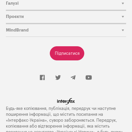
Галузі
Проєкти
MindBrand
Підписатися
Будь-яке копiювання, публiкацiя, передрук чи наступне
поширення iнформацiї, що мiстить посилання на
«Iнтерфакс-Україна», суворо забороняється. Передрук,
копіювання або відтворення інформації, яка містить