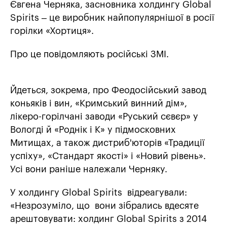
Євгена Черняка, засновника холдингу Global
Spirits – це виробник найпопулярнішої в росії
горілки «Хортиця».
Про це повідомляють російські ЗМІ.
Йдеться, зокрема, про Феодосійський завод
коньяків і вин, «Кримський винний дім»,
лікеро-горілчані заводи «Руський сєвєр» у
Вологді й «Роднік і К» у підмосковних
Митищах, а також дистриб'юторів «Традиції
успіху», «Стандарт якості» і «Новий рівень».
Усі вони раніше належали Черняку.
У холдингу Global Spirits відреагували:
«Незрозуміло, що вони зібрались вдесяте
арештовувати: холдинг Global Spirits з 2014