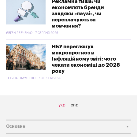
Рекламна тиша: чи
економлять бренди
завдяки «паузі», чи
переплачують за
мовчання?
ЄВГЕН ЛЕВЧЕНКО - 7 СЕРПНЯ 2026
НБУ переглянув
макропрогноз в
Інфляційному звіті: чого
чекати економіці до 2028
року
ТЕТЯНА НАУМЕНКО - 7 СЕРПНЯ 2026
укр
eng
Основне