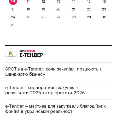
10
11
12
13
14
15
16
17
18
19
20
21
22
23
24
25
26
27
28
29
30
31
MIND
BRAND
Е-ТЕНДЕР
SPOT на e-Tender: коли закупівлі працюють зі
швидкістю бізнесу
e-Tender і корпоративні закупівлі:
результати-2025 та пріоритети-2026
e-Tender – мастхев для закупівель благодійних
фондів в українській реальності