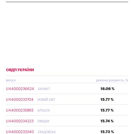
ОВДП УКРАЇНИ
випуск
реальна дохідність, %
UA4000236624
16.06 %
БАХМУТ
UA4000233704
15.77 %
НОВИЙ СВІТ
UA4000235865
15.77 %
АЛУШТА
UA4000234223
15.74 %
ЛІВАДІЯ
UA4000233340
15.73 %
СКАДОВСЬК