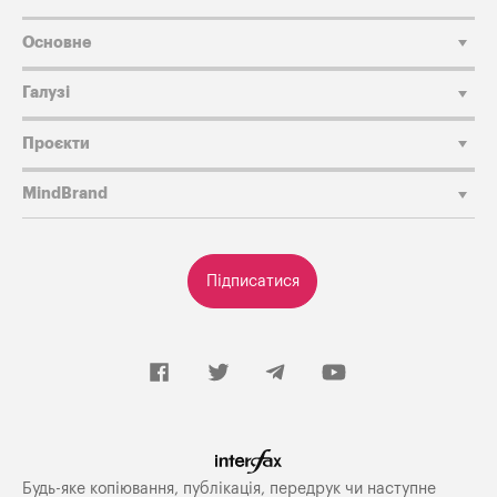
Основне
Галузі
Проєкти
MindBrand
Підписатися
Будь-яке копiювання, публiкацiя, передрук чи наступне