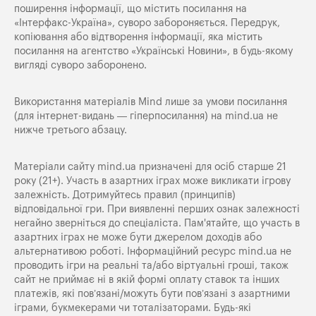
поширення iнформацiї, що мiстить посилання на
«Iнтерфакс-Україна», суворо забороняється. Передрук,
копіювання або відтворення інформації, яка містить
посилання на агентство «Українські Новини», в будь-якому
вигляді суворо заборонено.
Використання матеріалів Mind лише за умови посилання
(для інтернет-видань — гіперпосилання) на
mind.ua
не
нижче третього абзацу.
Матеріали сайту mind.ua призначені для осіб старше 21
року (21+). Участь в азартних іграх може викликати ігрову
залежність. Дотримуйтесь правил (принципів)
відповідальної гри. При виявленні перших ознак залежності
негайно зверніться до спеціаліста. Пам'ятайте, що участь в
азартних іграх не може бути джерелом доходів або
альтернативою роботі. Інформаційний ресурс mind.ua не
проводить ігри на реальні та/або віртуальні гроші, також
сайт не приймає ні в якій формі оплату ставок та інших
платежів, які пов’язані/можуть бути пов’язані з азартними
іграми, букмекерами чи тоталізаторами. Будь-які