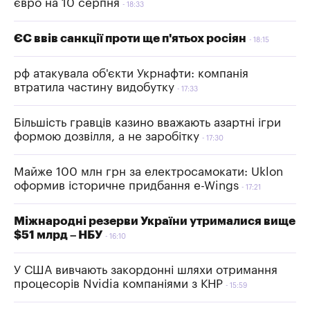
євро на 10 серпня
18:33
ЄС ввів санкції проти ще п'ятьох росіян
18:15
рф атакувала об'єкти Укрнафти: компанія
втратила частину видобутку
17:33
Більшість гравців казино вважають азартні ігри
формою дозвілля, а не заробітку
17:30
Майже 100 млн грн за електросамокати: Uklon
оформив історичне придбання e-Wings
17:21
Міжнародні резерви України утрималися вище
$51 млрд – НБУ
16:10
У США вивчають закордонні шляхи отримання
процесорів Nvidia компаніями з КНР
15:59