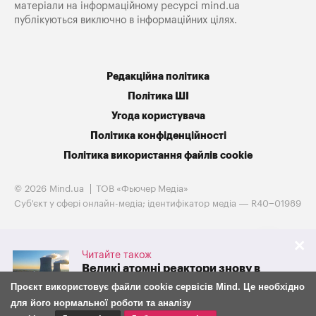
матеріали на інформаційному ресурсі mind.ua
публікуються виключно в інформаційних цілях.
Редакційна політика
Політика ШІ
Угода користувача
Політика конфіденційності
Політика використання файлів cookie
© 2026 Mind.ua
ТОВ «Фьючер Медiа»
Cуб'єкт у сфері онлайн-медіа; ідентифікатор медіа — R40−01989
Читайте також
Великі атомні реактори знову в
грі. Westinghouse готується до
Проєкт використовує файли cookie сервісів Mind. Це необхідно
IPO на тлі потужної підтримки
для його нормальної роботи та аналізу
адміністрації Трампа