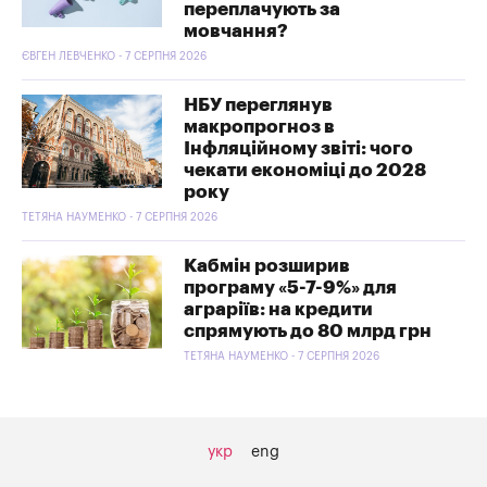
переплачують за
мовчання?
ЄВГЕН ЛЕВЧЕНКО - 7 СЕРПНЯ 2026
НБУ переглянув
макропрогноз в
Інфляційному звіті: чого
чекати економіці до 2028
року
ТЕТЯНА НАУМЕНКО - 7 СЕРПНЯ 2026
Кабмін розширив
програму «5-7-9%» для
аграріїв: на кредити
спрямують до 80 млрд грн
ТЕТЯНА НАУМЕНКО - 7 СЕРПНЯ 2026
укр
eng