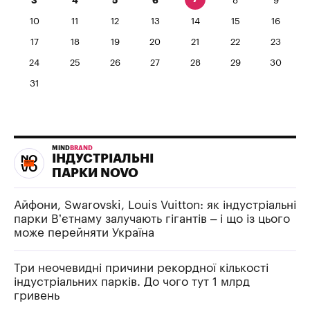
3
4
5
6
8
9
10
11
12
13
14
15
16
17
18
19
20
21
22
23
24
25
26
27
28
29
30
31
MIND
BRAND
ІНДУСТРІАЛЬНІ
ПАРКИ NOVO
Айфони, Swarovski, Louis Vuitton: як індустріальні
парки В’єтнаму залучають гігантів – і що із цього
може перейняти Україна
Три неочевидні причини рекордної кількості
індустріальних парків. До чого тут 1 млрд
гривень