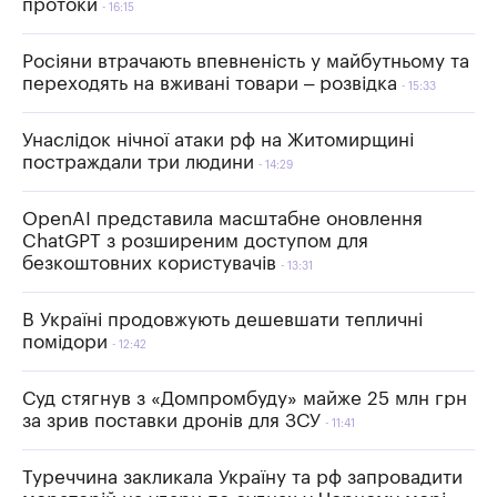
протоки
16:15
Росіяни втрачають впевненість у майбутньому та
переходять на вживані товари – розвідка
15:33
Унаслідок нічної атаки рф на Житомирщині
постраждали три людини
14:29
OpenAI представила масштабне оновлення
ChatGPT з розширеним доступом для
безкоштовних користувачів
13:31
В Україні продовжують дешевшати тепличні
помідори
12:42
Суд стягнув з «Домпромбуду» майже 25 млн грн
за зрив поставки дронів для ЗСУ
11:41
Туреччина закликала Україну та рф запровадити