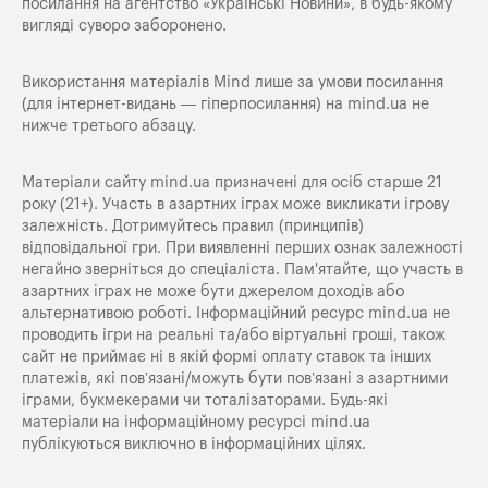
посилання на агентство «Українські Новини», в будь-якому
вигляді суворо заборонено.
Використання матеріалів Mind лише за умови посилання
(для інтернет-видань — гіперпосилання) на
mind.ua
не
нижче третього абзацу.
Матеріали сайту mind.ua призначені для осіб старше 21
року (21+). Участь в азартних іграх може викликати ігрову
залежність. Дотримуйтесь правил (принципів)
відповідальної гри. При виявленні перших ознак залежності
негайно зверніться до спеціаліста. Пам'ятайте, що участь в
азартних іграх не може бути джерелом доходів або
альтернативою роботі. Інформаційний ресурс mind.ua не
проводить ігри на реальні та/або віртуальні гроші, також
сайт не приймає ні в якій формі оплату ставок та інших
платежів, які пов’язані/можуть бути пов’язані з азартними
іграми, букмекерами чи тоталізаторами. Будь-які
матеріали на інформаційному ресурсі mind.ua
публікуються виключно в інформаційних цілях.