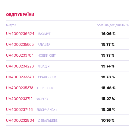
ОВДП УКРАЇНИ
випуск
реальна дохідність, %
UA4000236624
16.06 %
БАХМУТ
UA4000235865
15.77 %
АЛУШТА
UA4000233704
15.77 %
НОВИЙ СВІТ
UA4000234223
15.74 %
ЛІВАДІЯ
UA4000233340
15.73 %
СКАДОВСЬК
UA4000235378
15.48 %
ГЕНІЧЕСЬК
UA4000233712
15.27 %
ФОРОС
UA4000237416
15.26 %
ЛИСИЧАНСЬК
UA4000232904
10.16 %
ДЕБАЛЬЦЕВЕ