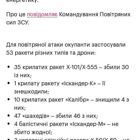
енергетику.
Про це
повідомляє
Командування Повітряних
сил ЗСУ.
Для повітряної атаки окупанти застосували
53 ракети різних типів та дрони:
35 крилатих ракет Х-101/Х-555 – збили 30
із них;
1 крилату ракету «Іскандер-К» – її
знешкодили;
10 крилатих ракет «Калібр» – знищили 4 з
них;
47 «шахедів» – збили 46 з них;
4 балістичні ракети «Іскандер-М» – не
збито жодної;