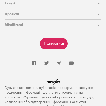
Галузі
Проєкти
MindBrand
Підписатися
Будь-яке копiювання, публiкацiя, передрук чи наступне
поширення iнформацiї, що мiстить посилання на
«Iнтерфакс-Україна», суворо забороняється. Передрук,
копіювання або відтворення інформації, яка містить