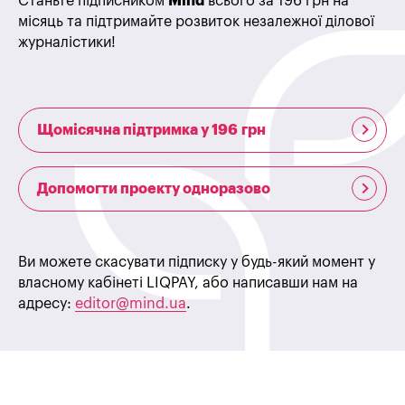
Станьте підписником
Mind
всього за 196 грн на
місяць та підтримайте розвиток незалежної ділової
журналістики!
Щомісячна підтримка у 196 грн
Допомогти проекту одноразово
Ви можете скасувати підписку у будь-який момент у
власному кабінеті LIQPAY, або написавши нам на
адресу:
editor@mind.ua
.