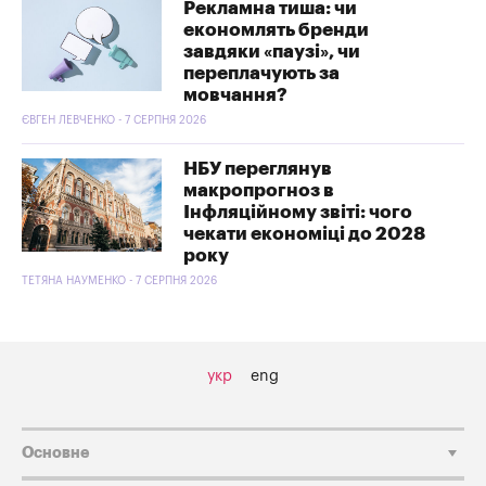
Рекламна тиша: чи
економлять бренди
завдяки «паузі», чи
переплачують за
мовчання?
ЄВГЕН ЛЕВЧЕНКО - 7 СЕРПНЯ 2026
НБУ переглянув
макропрогноз в
Інфляційному звіті: чого
чекати економіці до 2028
року
ТЕТЯНА НАУМЕНКО - 7 СЕРПНЯ 2026
укр
eng
Основне