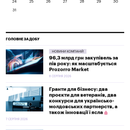
24
25
26
27
28
29
30
31
ГОЛОВНЕ ЗА ДОБУ
НОВИНИ КОМПАНІЙ
96,3 млрд грн закупівель за
пів року: як масштабується
Prozorro Market
8 СЕРПНЯ 2026
Гранти для бізнесу: два
проєкти для ветеранів, два
конкурси для українсько-
молдовських партнерств, а
також інновації і ясла
7 СЕРПНЯ 2026