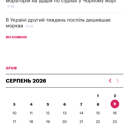
мораторій на удари по суднах у Чорному морі
11:36
В Україні другий тиждень поспіль дешевшає
морква
10:32
ВСІ НОВИНИ
АРХІВ
СЕРПЕНЬ
2026
1
2
9
3
4
5
6
7
8
10
11
12
13
14
15
16
17
18
19
20
21
22
23