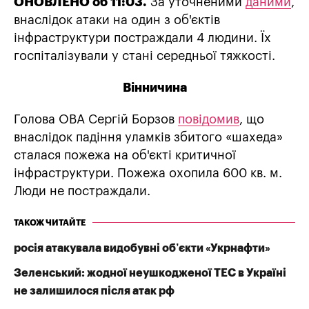
ОНОВЛЕНО об 11:03.
За уточненими
даними
,
внаслідок атаки на один з об'єктів
інфраструктури постраждали 4 людини. Їх
госпіталізували у стані середньої тяжкості.
Вінничина
Голова ОВА Сергій Борзов
повідомив
, що
внаслідок падіння уламків збитого «шахеда»
сталася пожежа на об'єкті критичної
інфраструктури. Пожежа охопила 600 кв. м.
Люди не постраждали.
ТАКОЖ ЧИТАЙТЕ
росія атакувала видобувні об’єкти «Укрнафти»
Зеленський: жодної неушкодженої ТЕС в Україні
не залишилося після атак рф