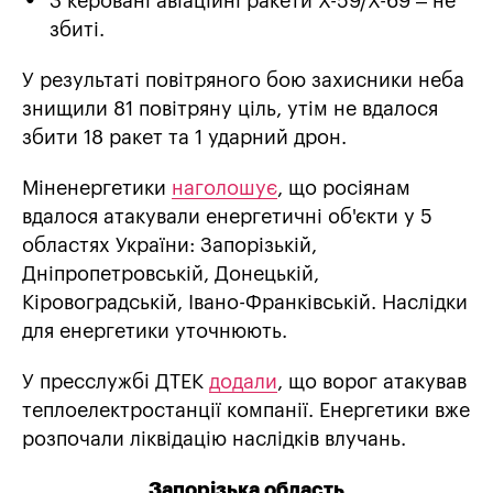
3 керовані авіаційні ракети Х-59/Х-69 – не
збиті.
У результаті повітряного бою захисники неба
знищили 81 повітряну ціль, утім не вдалося
збити 18 ракет та 1 ударний дрон.
Міненергетики
наголошує
, що росіянам
вдалося атакували енергетичні об'єкти у 5
областях України: Запорізькій,
Дніпропетровській, Донецькій,
Кіровоградській, Івано-Франківській. Наслідки
для енергетики уточнюють.
У пресслужбі ДТЕК
додали
, що ворог атакував
теплоелектростанції компанії. Енергетики вже
розпочали ліквідацію наслідків влучань.
Запорізька область