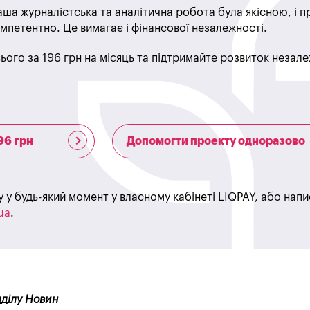
ша журналістська та аналітична робота була якісною, і 
мпетентно. Це вимагає і фінансової незалежності.
ього за 196 грн на місяць та підтримайте розвиток незале
96 грн
Допомогти проекту одноразово
у у будь-який момент у власному кабінеті LIQPAY, або нап
ua
.
ідділу Новин