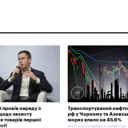
331
 провів нараду з
Транспортування нафто
щодо захисту
рф у Чорному та Азовс
я товарів першої
морях впало на 45,6%
сті
АНАСТАСІЯ ГОЛОВЕНКО - 6 СЕРПНЯ 2026