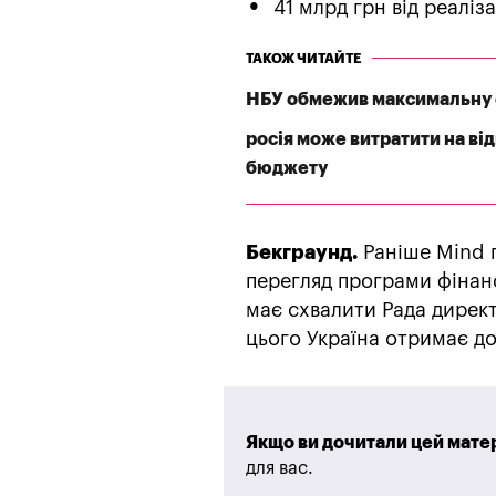
41 млрд грн від реаліз
ТАКОЖ ЧИТАЙТЕ
НБУ обмежив максимальну 
росія може витратити на ві
бюджету
Бекграунд.
Раніше Mind 
перегляд програми фінанс
має схвалити Рада директ
цього Україна отримає до
Якщо ви дочитали цей матер
для вас.