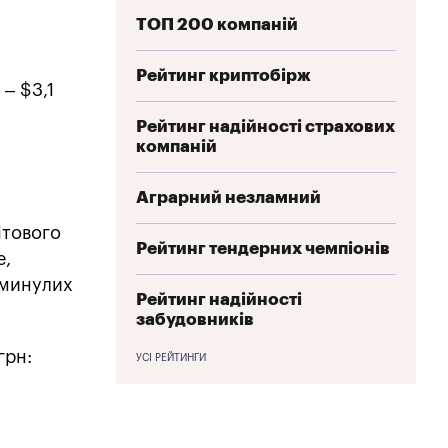
ТОП 200 компаній
Рейтинг криптобірж
– $3,1
Рейтинг надійності страхових
компаній
Аграрний незламний
ітового
Рейтинг тендерних чемпіонів
е,
 минулих
Рейтинг надійності
забудовників
грн:
УСІ РЕЙТИНГИ