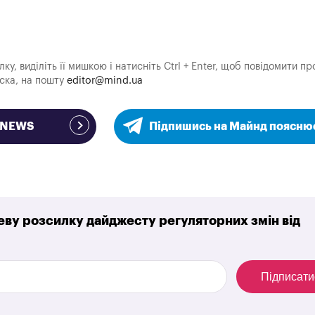
у, виділіть її мишкою і натисніть Ctrl + Enter, щоб повідомити пр
аска, на пошту
editor@mind.ua
e NEWS
Підпишись на Майнд поясню
ву розсилку дайджесту регуляторних змін від
Підписати