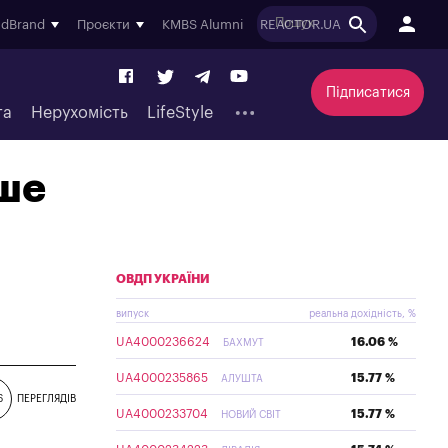
ndBrand
Проєкти
KMBS Alumni
REACTOR.UA
Підписатися
та
Нерухомість
LifeStyle
ьше
ОВДП УКРАЇНИ
випуск
реальна дохідність, %
UA4000236624
16.06 %
БАХМУТ
UA4000235865
15.77 %
АЛУШТА
6
ПЕРЕГЛЯДІВ
UA4000233704
15.77 %
НОВИЙ СВІТ