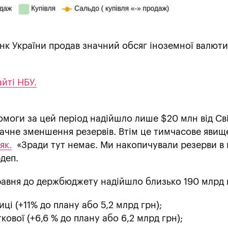
нк України продав значний обсяг іноземної валюти 
айті НБУ.
омоги за цей період надійшло лише $20 млн від Св
начне зменшення резервів. Втім це тимчасове явищ
як.
«Зради тут немає. Ми накопичували резерви в
рдеп.
равня до держбюджету надійшло близько 190 млрд 
иці (+11% до плану або 5,2 млрд грн);
ткової (+6,6 % до плану або 6,2 млрд грн);