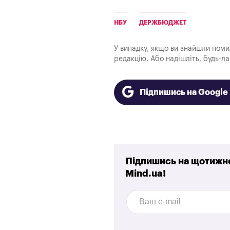
НБУ
ДЕРЖБЮДЖЕТ
У випадку, якщо ви знайшли помилк
редакцію. Або надішліть, будь-л
Підпишись на Googl
Підпишись на щотижне
Mind.ua!