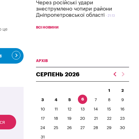
Через російські удари
знеструмлено чотири райони
Дніпропетровської області
21:13
ВСІ НОВИНИ
о це
є
АРХІВ
СЕРПЕНЬ
2026
1
2
6
3
4
5
7
8
9
10
11
12
13
14
15
16
17
18
19
20
21
22
23
ся
24
25
26
27
28
29
30
31