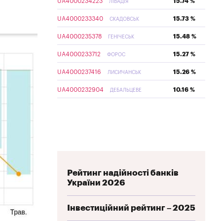
UA4000234223
15.74 %
ЛІВАДІЯ
UA4000233340
15.73 %
СКАДОВСЬК
UA4000235378
15.48 %
ГЕНІЧЕСЬК
UA4000233712
15.27 %
ФОРОС
UA4000237416
15.26 %
ЛИСИЧАНСЬК
UA4000232904
10.16 %
ДЕБАЛЬЦЕВЕ
Рейтинг надійності банків
України 2026
Інвестиційний рейтинг – 2025