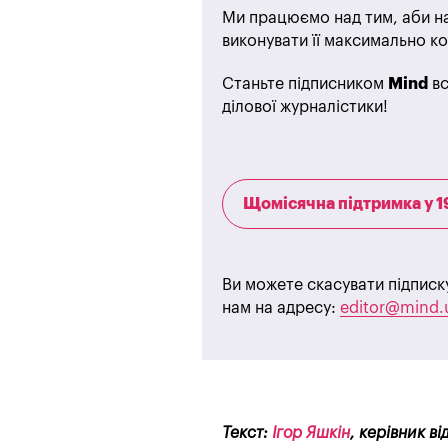
Ми працюємо над тим, аби на
виконувати її максимально ко
Станьте підписником
Mind
вс
ділової журналістики!
Щомісячна підтримка у 1
Ви можете скасувати підписк
нам на адресу:
editor@mind.
Текст:
Ігор Яшкін
, керівник в