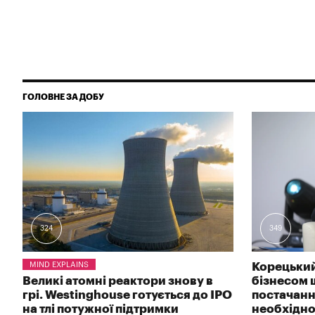
ГОЛОВНЕ ЗА ДОБУ
324
349
MIND EXPLAINS
Корецький
Великі атомні реактори знову в
бізнесом 
грі. Westinghouse готується до IPO
постачанн
на тлі потужної підтримки
необхідно