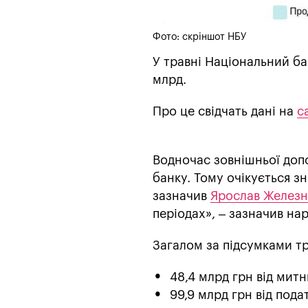
Фото: скріншот НБУ
У травні Національний ба
млрд.
Про це свідчать дані на
с
Водночас зовнішньої доп
банку. Тому очікується з
зазначив
Ярослав Железн
періодах», – зазначив на
Загалом за підсумками т
48,4 млрд грн від митн
99,9 млрд грн від пода