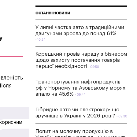
ОСТАННІ НОВИНИ
У липні частка авто з традиційними
двигунами зросла до понад 61%
у
10:24
Корецький провів нараду з бізнесом
щодо захисту постачання товарів
першої необхідності
09:50
й
овленість
Транспортування нафтопродуктів
Після
рф у Чорному та Азовському морях
впало на 45,6%
09:44
Гібридне авто чи електрокар: що
зручніше в Україні у 2026 році?
09:30
в корисним
Попит на молочну продукцію в