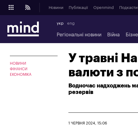
Новини
Публікації
Openmind
Подкасти
укр
eng
Регіональні новини
Війна
Бізн
У травні Н
НОВИНИ
валюти з п
ФІНАНСИ
ЕКОНОМІКА
Водночас надходжень ма
резервів
1 ЧЕРВНЯ 2024, 15:06