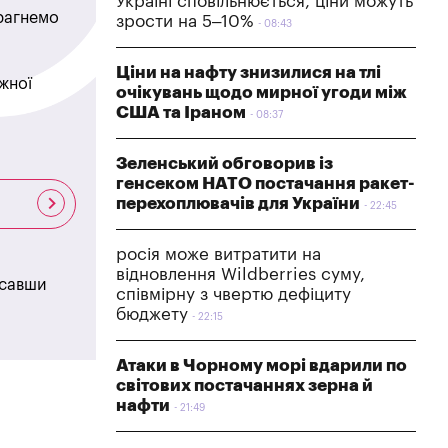
Україні сповільнюється, ціни можуть
прагнемо
зрости на 5–10%
08:43
Ціни на нафту знизилися на тлі
жної
очікувань щодо мирної угоди між
США та Іраном
08:37
Зеленський обговорив із
генсеком НАТО постачання ракет-
перехоплювачів для України
22:45
росія може витратити на
відновлення Wildberries суму,
исавши
співмірну з чвертю дефіциту
бюджету
22:15
Атаки в Чорному морі вдарили по
світових постачаннях зерна й
нафти
21:49