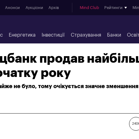
Анонси
Аукціони
Архів
Mind Club
Рейтинги
Mi
ес
Енергетика
Інвестиції
Страхування
Банки
Осві
ацбанк продав найбіл
очатку року
йже не було, тому очікується значне зменшення
240