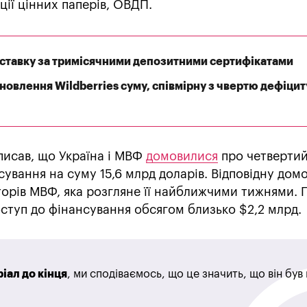
ації цінних паперів, ОВДП.
ставку за тримісячними депозитними сертифікатами
дновлення Wildberries суму, співмірну з чвертю дефіцит
писав, що Україна і МВФ
домовилися
про четверти
ування на суму 15,6 млрд доларів. Відповідну дом
орів МВФ, яка розгляне її найближчими тижнями. 
ступ до фінансування обсягом близько $2,2 млрд.
іал до кінця
, ми сподіваємось, що це значить, що він бу