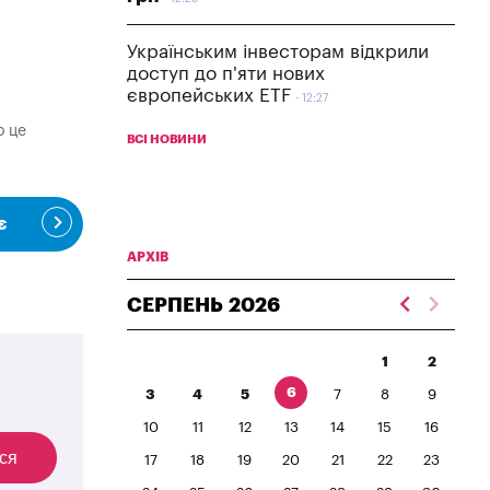
Українським інвесторам відкрили
доступ до п'яти нових
європейських ETF
12:27
о це
ВСІ НОВИНИ
є
АРХІВ
СЕРПЕНЬ
2026
1
2
6
3
4
5
7
8
9
10
11
12
13
14
15
16
ся
17
18
19
20
21
22
23