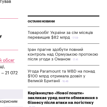
тував
ОСТАННІ НОВИНИ
Товарообіг України за сім місяців
у
перевищив $82 млрд
17:59
Іран прагне здобути повний
контроль над Ормузькою протокою
після угоди з Оманом
й обсяг
17:41
щі,
Угода Paramount та WBD на понад
– 21 072
$100 млрд отримала дозвіл у
Великій Британії
16:48
Керівництво «Нової пошти»
закликає уряд зняти обмеження з
в корисним
бізнесу після атаки на логістику