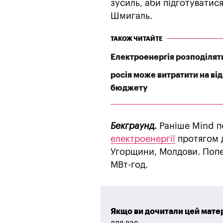
зусиль, аби підготуватис
Шмигаль.
ТАКОЖ ЧИТАЙТЕ
Електроенергія розподілят
росія може витратити на ві
бюджету
Бекграунд.
Раніше Mind по
електроенергії
протягом д
Угорщини, Молдови. Попер
МВт-год.
Якщо ви дочитали цей матер
для вас.