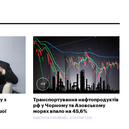
418
у з
Транспортування нафтопродуктів
рф у Чорному та Азовському
шої
морях впало на 45,6%
АНАСТАСІЯ ГОЛОВЕНКО - 6 СЕРПНЯ 2026