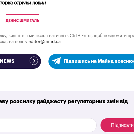
кторка стрічки новин
ДЕНИС ШМИГАЛЬ
у, виділіть її мишкою і натисніть Ctrl + Enter, щоб повідомити пр
аска, на пошту
editor@mind.ua
e NEWS
Підпишись на Майнд поясню
ву розсилку дайджесту регуляторних змін від
Підписати