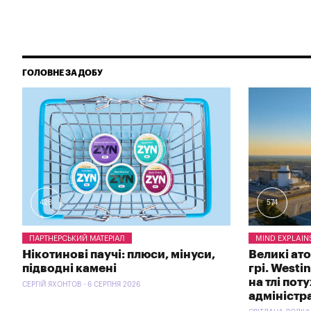
ГОЛОВНЕ ЗА ДОБУ
428
574
ПАРТНЕРСЬКИЙ МАТЕРІАЛ
MIND EXPLAIN
Нікотинові паучі: плюси, мінуси,
Великі ат
підводні камені
грі. Westi
на тлі пот
СЕРГІЙ ЯХОНТОВ - 6 СЕРПНЯ 2026
адміністр