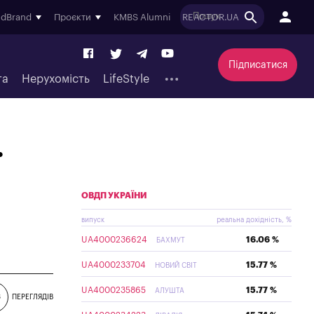
ndBrand
Проєкти
KMBS Alumni
REACTOR.UA
Підписатися
та
Нерухомість
LifeStyle
ї
ОВДП УКРАЇНИ
випуск
реальна дохідність, %
UA4000236624
16.06 %
БАХМУТ
UA4000233704
15.77 %
НОВИЙ СВІТ
UA4000235865
15.77 %
АЛУШТА
3
ПЕРЕГЛЯДІВ