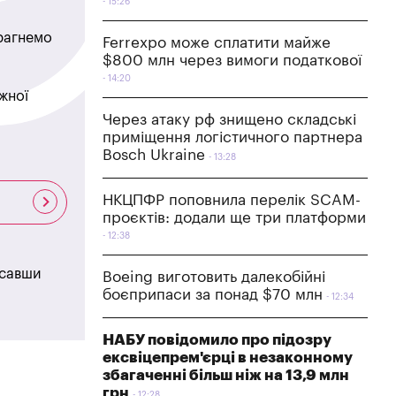
15:26
прагнемо
Ferrexpo може сплатити майже
$800 млн через вимоги податкової
14:20
жної
Через атаку рф знищено складські
приміщення логістичного партнера
Bosch Ukraine
13:28
НКЦПФР поповнила перелік SCAM-
проєктів: додали ще три платформи
12:38
исавши
Boeing виготовить далекобійні
боєприпаси за понад $70 млн
12:34
НАБУ повідомило про підозру
ексвіцепрем'єрці в незаконному
збагаченні більш ніж на 13,9 млн
грн
12:28