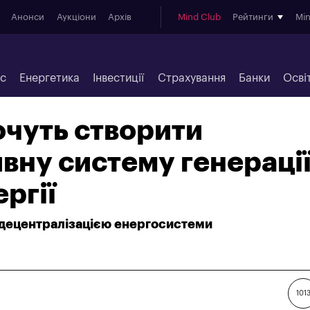
Анонси
Аукціони
Архів
Mind Club
Рейтинги
Mi
ес
Енергетика
Інвестиції
Страхування
Банки
Осві
хочуть створити
вну систему генераці
ргії
 децентралізацією енергосистеми
101