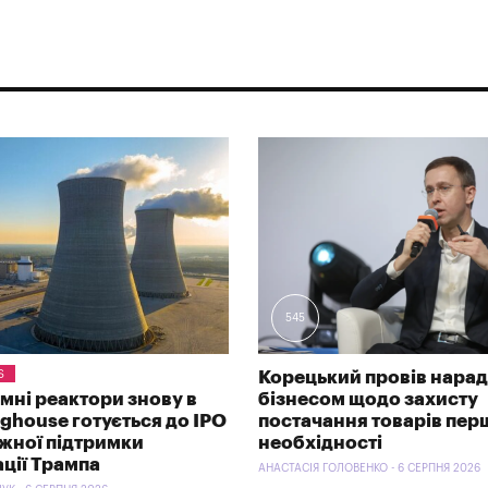
545
S
Корецький провів нарад
омні реактори знову в
бізнесом щодо захисту
nghouse готується до IPO
постачання товарів пер
ужної підтримки
необхідності
ації Трампа
АНАСТАСІЯ ГОЛОВЕНКО - 6 СЕРПНЯ 2026