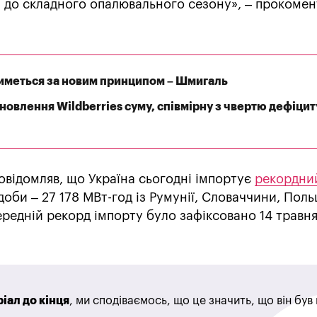
я до складного опалювального сезону», – прокомен
иметься за новим принципом – Шмигаль
дновлення Wildberries суму, співмірну з чвертю дефіцит
відомляв, що Україна сьогодні імпортує
рекордни
оби – 27 178 МВт-год із Румунії, Словаччини, Поль
едній рекорд імпорту було зафіксовано 14 травня 
іал до кінця
, ми сподіваємось, що це значить, що він бу