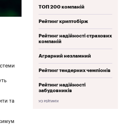
ТОП 200 компаній
Рейтинг криптобірж
Рейтинг надійності страхових
компаній
Аграрний незламний
истеми
Рейтинг тендерних чемпіонів
уть
Рейтинг надійності
забудовників
ити та
УСІ РЕЙТИНГИ
ксимум