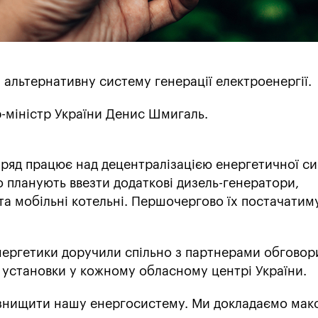
и альтернативну систему генерації електроенергії.
-міністр України Денис Шмигаль.
 уряд працює над децентралізацією енергетичної с
о планують ввезти додаткові дизель-генератори,
та мобільні котельні. Першочергово їх постачатим
нергетики доручили спільно з партнерами обговор
 установки у кожному обласному центрі України.
 знищити нашу енергосистему. Ми докладаємо ма