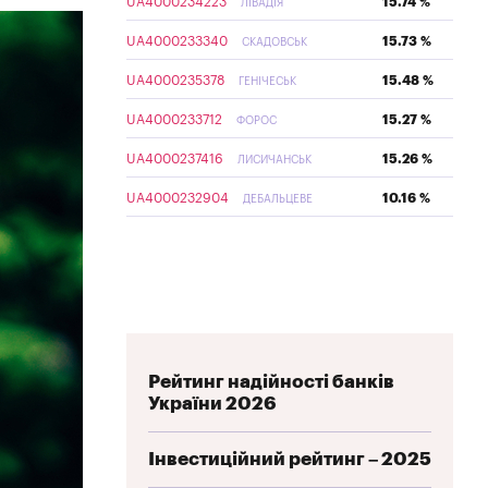
UA4000234223
15.74 %
ЛІВАДІЯ
UA4000233340
15.73 %
СКАДОВСЬК
UA4000235378
15.48 %
ГЕНІЧЕСЬК
UA4000233712
15.27 %
ФОРОС
UA4000237416
15.26 %
ЛИСИЧАНСЬК
UA4000232904
10.16 %
ДЕБАЛЬЦЕВЕ
Рейтинг надійності банків
України 2026
Інвестиційний рейтинг – 2025