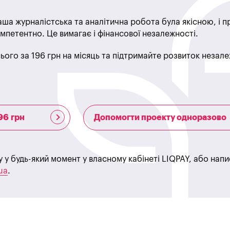
ша журналістська та аналітична робота була якісною, і 
мпетентно. Це вимагає і фінансової незалежності.
ього за 196 грн на місяць та підтримайте розвиток незале
96 грн
Допомогти проекту одноразово
у у будь-який момент у власному кабінеті LIQPAY, або нап
ua
.