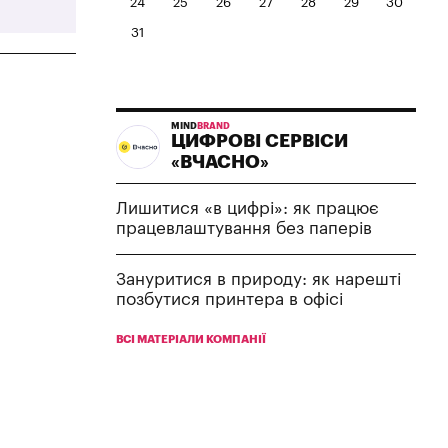
24
25
26
27
28
29
30
31
MIND
BRAND
ЦИФРОВІ СЕРВІСИ
«ВЧАСНО»
Лишитися «в цифрі»: як працює
працевлаштування без паперів
Зануритися в природу: як нарешті
позбутися принтера в офісі
ВСІ МАТЕРІАЛИ КОМПАНІЇ