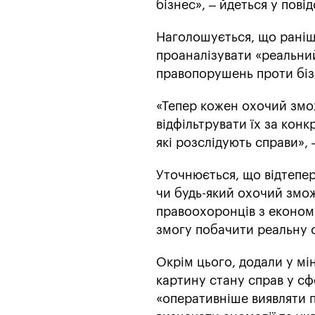
бізнес», – йдеться у пові
Наголошується, що раніше
проаналізувати «реальний
правопорушень проти бізн
«Тепер кожен охочий змож
відфільтрувати їх за кон
які розслідують справи»,
Уточнюється, що відтепе
чи будь-який охочий змож
правоохоронців з економі
змогу побачити реальну си
Окрім цього, додали у мі
картину стану справ у сфе
«оперативніше виявляти 