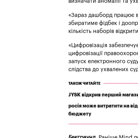
визначати аномалії та ух
«Зараз дашборд працює в
збиратиме фідбек і дооп
кількість наборів відкрит
«Цифровізація забезпечує
цифровізації правоохорон
запуск електронного суду.
слідства до ухвалених су
ТАКОЖ ЧИТАЙТЕ
JYSK відкрив перший магаз
росія може витратити на ві
бюджету
Бекграунд.
Раніше Mind п