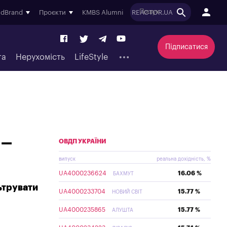
ndBrand
Проєкти
KMBS Alumni
REACTOR.UA
Підписатися
та
Нерухомість
LifeStyle
 –
ОВДП УКРАЇНИ
випуск
реальна дохідність, %
UA4000236624
16.06 %
БАХМУТ
ьтрувати
UA4000233704
15.77 %
НОВИЙ СВІТ
UA4000235865
15.77 %
АЛУШТА