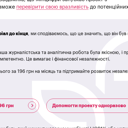
с зможе
перевірити свою вразливість
до потенційних
іал до кінця
, ми сподіваємось, що це значить, що він бу
ша журналістська та аналітична робота була якісною, і 
мпетентно. Це вимагає і фінансової незалежності.
ього за 196 грн на місяць та підтримайте розвиток незале
96 грн
Допомогти проекту одноразово