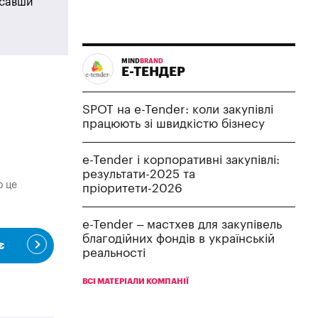
исавши
MIND
BRAND
Е-ТЕНДЕР
SPOT на e-Tender: коли закупівлі
працюють зі швидкістю бізнесу
e-Tender і корпоративні закупівлі:
результати-2025 та
о це
пріоритети-2026
e-Tender – мастхев для закупівель
благодійних фондів в українській
є
реальності
ВСІ МАТЕРІАЛИ КОМПАНІЇ