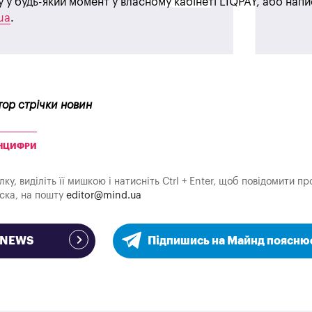
у у будь-який момент у власному кабінеті LIQPAY, або нап
ua
.
тор стрічки новин
НЦИФРИ
у, виділіть її мишкою і натисніть Ctrl + Enter, щоб повідомити пр
аска, на пошту
editor@mind.ua
e NEWS
Підпишись на Майнд поясню