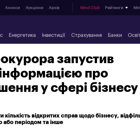
Анонси
Аукціони
Архів
Mind Club
Рейтинги
Mi
ес
Енергетика
Інвестиції
Страхування
Банки
Осві
рокурора запустив
 інформацією про
ення у сфері бізнесу
 кількість відкритих справ щодо бізнесу, відфіл
ю або періодом та інше