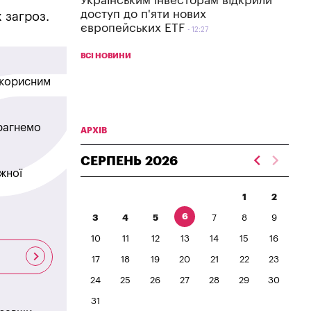
Українським інвесторам відкрили
доступ до п'яти нових
 загроз.
європейських ETF
12:27
ВСІ НОВИНИ
в корисним
прагнемо
АРХІВ
СЕРПЕНЬ
2026
жної
1
2
6
3
4
5
7
8
9
10
11
12
13
14
15
16
17
18
19
20
21
22
23
24
25
26
27
28
29
30
31