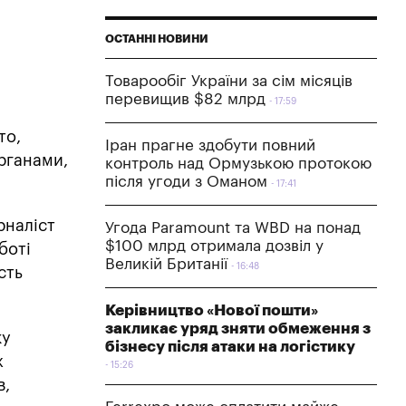
ОСТАННІ НОВИНИ
Товарообіг України за сім місяців
перевищив $82 млрд
17:59
то,
Іран прагне здобути повний
органами,
контроль над Ормузькою протокою
після угоди з Оманом
17:41
рналіст
Угода Paramount та WBD на понад
$100 млрд отримала дозвіл у
боті
Великій Британії
16:48
сть
Керівництво «Нової пошти»
закликає уряд зняти обмеження з
ку
бізнесу після атаки на логістику
ж
15:26
в,