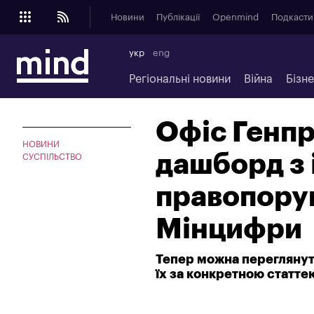
Новини
Публікації
Openmind
Подкасти
укр
eng
Регіональні новини
Війна
Бізн
Офіс Генп
НОВИНИ
дашборд з
СУСПІЛЬСТВО
правопоруш
Мінцифри
Тепер можна переглянути
їх за конкретною статте