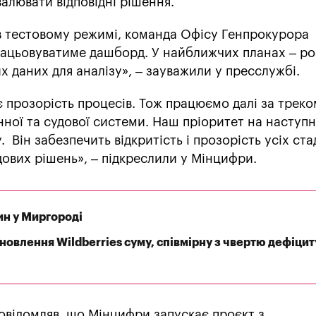
валювати відповідні рішення.
 тестовому режимі, команда Офісу Генпрокурора
рацьовуватиме дашборд. У найближчих планах – р
их даних для аналізу», – зауважили у пресслужбі.
 прозорість процесів. Тож працюємо далі за треко
ної та судової системи. Наш пріоритет на наступн
 Він забезпечить відкритість і прозорість усіх ста
дових рішень», – підкреслили у Мінцифри.
ин у Миргороді
дновлення Wildberries суму, співмірну з чвертю дефіцит
овідомляв, що Мінцифри запускає проєкт з