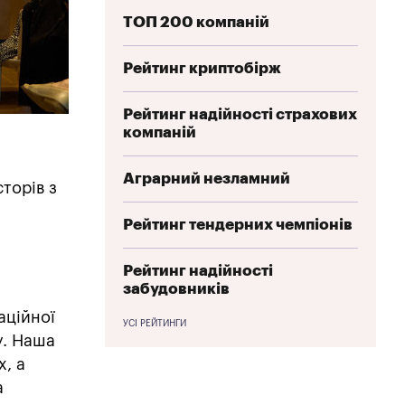
ТОП 200 компаній
Рейтинг криптобірж
Рейтинг надійності страхових
компаній
Аграрний незламний
сторів з
Рейтинг тендерних чемпіонів
Рейтинг надійності
забудовників
аційної
УСІ РЕЙТИНГИ
у. Наша
х, а
а