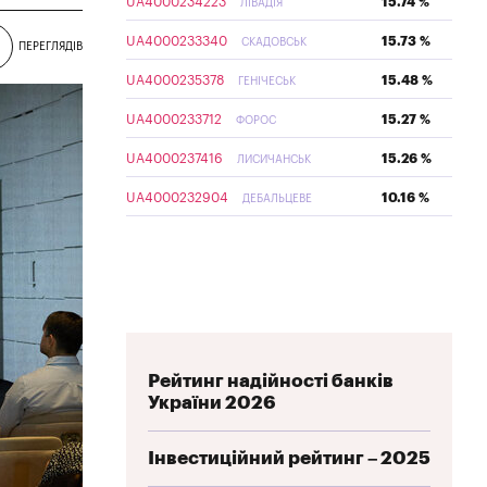
UA4000234223
15.74 %
ЛІВАДІЯ
UA4000233340
15.73 %
СКАДОВСЬК
ПЕРЕГЛЯДІВ
UA4000235378
15.48 %
ГЕНІЧЕСЬК
UA4000233712
15.27 %
ФОРОС
UA4000237416
15.26 %
ЛИСИЧАНСЬК
UA4000232904
10.16 %
ДЕБАЛЬЦЕВЕ
Рейтинг надійності банків
України 2026
Інвестиційний рейтинг – 2025