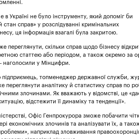
домленні.
 в Україні не було інструменту, який допоміг би
 стан справ» у розслідуванні кримінальних
есу, ця інформація взагалі була закритою.
е переглянути, скільки справ щодо бізнесу відкри
кретною статтею або періодом, а також окремо за 
 – наголосили у Мінцифри.
р підприємець, топменеджер державної служби, жу
е переглянути аналітику й статистику справ по ро
чними злочинами. Як вважають у відомстві, це «да
туацію, відстежити її динаміку та тенденції».
ністерстві, Офіс Генпрокурора зможе побачити чіт
рі економічних злочинів та аналізувати їх, а тако
проблеми», наприклад зловживання правоохоронці