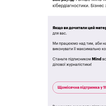
кібердіагностики. Бізне
Якщо ви дочитали цей матер
для вас.
Ми працюємо над тим, аби на
виконувати її максимально ко
Станьте підписником
Mind
вс
ділової журналістики!
Щомісячна підтримка у 1