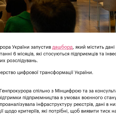
рора України запустив
дашборд
, який містить дані
анні 6 місяців, які стосуються підприємців та інве
их розслідувань.
ерство цифрової трансформації України.
Генпрокурора спільно з Мінцифрою та за консульт
 підтримки підприємництва в умовах воєнного стан
проаналізувала інфраструктуру реєстрів, дані в ни
 щодо критеріїв, які потрібні, щоб виявити тиск н