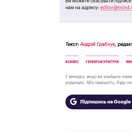
Ви можете скасувати підписк
нам на адресу:
editor@mind.
Текст:
Андрій Грабчук
, редак
БІЗНЕС
ГЕНПРОКУРАТУРА
МІ
У випадку, якщо ви знайшли помилк
редакцію. Або надішліть, будь-л
Підпишись на Googl