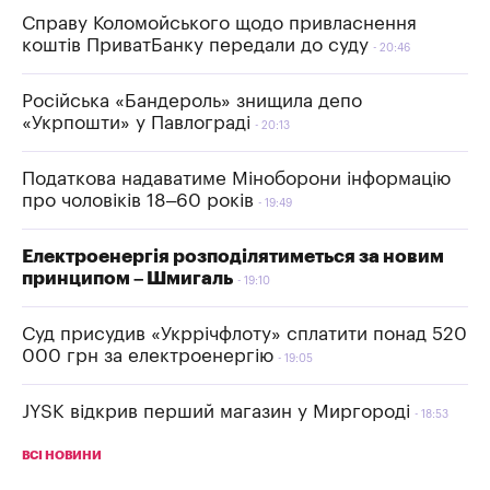
Справу Коломойського щодо привласнення
коштів ПриватБанку передали до суду
20:46
Російська «Бандероль» знищила депо
«Укрпошти» у Павлограді
20:13
Податкова надаватиме Міноборони інформацію
про чоловіків 18–60 років
19:49
Електроенергія розподілятиметься за новим
принципом – Шмигаль
19:10
Суд присудив «Укррічфлоту» сплатити понад 520
000 грн за електроенергію
19:05
JYSK відкрив перший магазин у Миргороді
18:53
ВСІ НОВИНИ