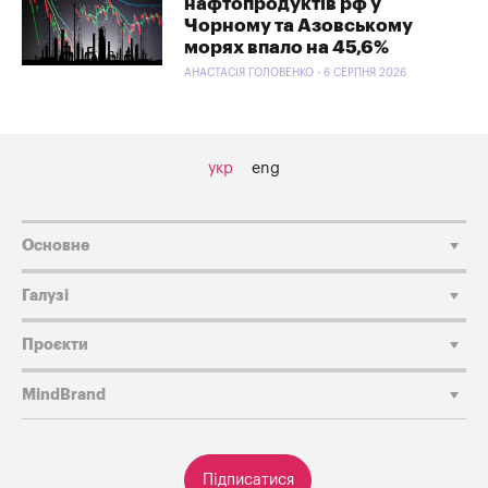
нафтопродуктів рф у
Чорному та Азовському
морях впало на 45,6%
АНАСТАСІЯ ГОЛОВЕНКО - 6 СЕРПНЯ 2026
укр
eng
Основне
Галузі
Проєкти
MindBrand
Підписатися