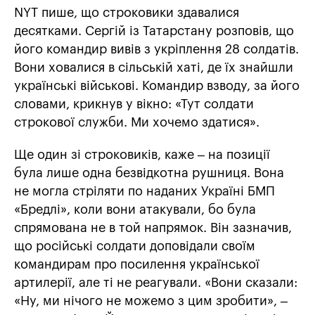
NYT пише, що строковики здавалися
десятками. Сергій із Татарстану розповів, що
його командир вивів з укріплення 28 солдатів.
Вони ховалися в сільській хаті, де їх знайшли
українські військові. Командир взводу, за його
словами, крикнув у вікно: «Тут солдати
строкової служби. Ми хочемо здатися».
Ще один зі строковиків, каже – на позиції
була лише одна безвідкотна рушниця. Вона
не могла стріляти по наданих Україні БМП
«Бредлі», коли вони атакували, бо була
спрямована не в той напрямок. Він зазначив,
що російські солдати доповідали своїм
командирам про посилення української
артилерії, але ті не реагували. «Вони сказали:
«Ну, ми нічого не можемо з цим зробити», –