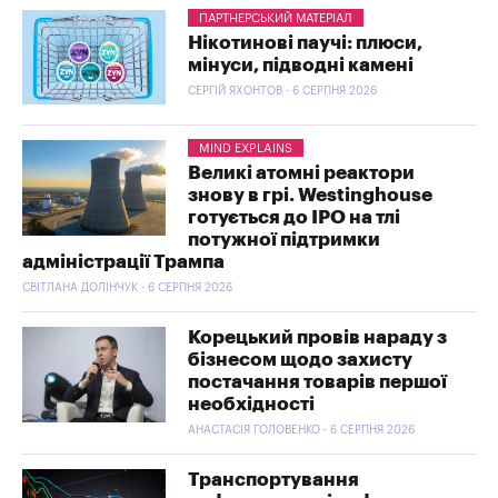
ПАРТНЕРСЬКИЙ МАТЕРІАЛ
Нікотинові паучі: плюси,
мінуси, підводні камені
СЕРГІЙ ЯХОНТОВ - 6 СЕРПНЯ 2026
MIND EXPLAINS
Великі атомні реактори
знову в грі. Westinghouse
готується до IPO на тлі
потужної підтримки
адміністрації Трампа
СВІТЛАНА ДОЛІНЧУК - 6 СЕРПНЯ 2026
Корецький провів нараду з
бізнесом щодо захисту
постачання товарів першої
необхідності
АНАСТАСІЯ ГОЛОВЕНКО - 6 СЕРПНЯ 2026
Транспортування