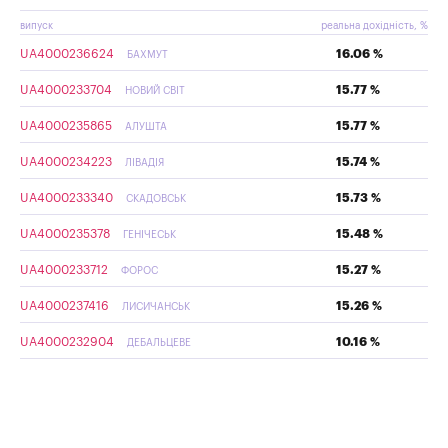
випуск
реальна дохідність, %
UA4000236624
16.06 %
БАХМУТ
UA4000233704
15.77 %
НОВИЙ СВІТ
UA4000235865
15.77 %
АЛУШТА
UA4000234223
15.74 %
ЛІВАДІЯ
UA4000233340
15.73 %
СКАДОВСЬК
UA4000235378
15.48 %
ГЕНІЧЕСЬК
UA4000233712
15.27 %
ФОРОС
UA4000237416
15.26 %
ЛИСИЧАНСЬК
UA4000232904
10.16 %
ДЕБАЛЬЦЕВЕ