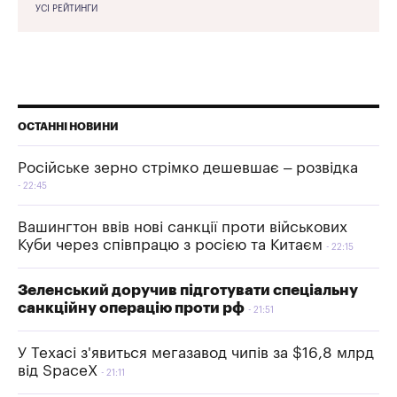
УСІ РЕЙТИНГИ
ОСТАННІ НОВИНИ
Російське зерно стрімко дешевшає – розвідка
22:45
Вашингтон ввів нові санкції проти військових
Куби через співпрацю з росією та Китаєм
22:15
Зеленський доручив підготувати спеціальну
санкційну операцію проти рф
21:51
У Техасі з'явиться мегазавод чипів за $16,8 млрд
від SpaceX
21:11