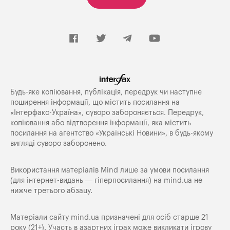
Будь-яке копiювання, публiкацiя, передрук чи наступне
поширення iнформацiї, що мiстить посилання на
«Iнтерфакс-Україна», суворо забороняється. Передрук,
копіювання або відтворення інформації, яка містить
посилання на агентство «Українські Новини», в будь-якому
вигляді суворо заборонено.
Використання матеріалів Mind лише за умови посилання
(для інтернет-видань — гіперпосилання) на
mind.ua
не
нижче третього абзацу.
Матеріали сайту mind.ua призначені для осіб старше 21
року (21+). Участь в азартних іграх може викликати ігрову