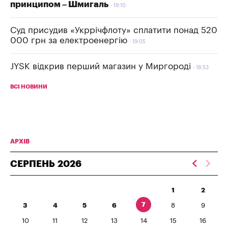
принципом – Шмигаль
19:10
Суд присудив «Укррічфлоту» сплатити понад 520
000 грн за електроенергію
19:05
JYSK відкрив перший магазин у Миргороді
18:53
ВСІ НОВИНИ
АРХІВ
СЕРПЕНЬ
2026
1
2
7
3
4
5
6
8
9
10
11
12
13
14
15
16