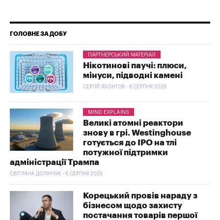
ГОЛОВНЕ ЗА ДОБУ
ПАРТНЕРСЬКИЙ МАТЕРІАЛ
Нікотинові паучі: плюси,
мінуси, підводні камені
СЕРГІЙ ЯХОНТОВ - 6 СЕРПНЯ 2026
MIND EXPLAINS
Великі атомні реактори
знову в грі. Westinghouse
готується до IPO на тлі
потужної підтримки
адміністрації Трампа
СВІТЛАНА ДОЛІНЧУК - 6 СЕРПНЯ 2026
Корецький провів нараду з
бізнесом щодо захисту
постачання товарів першої