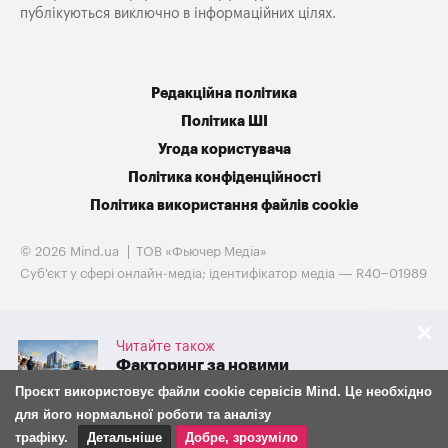
публікуються виключно в інформаційних цілях.
Редакційна політика
Політика ШІ
Угода користувача
Політика конфіденційності
Політика використання файлів cookie
© 2026 Mind.ua
ТОВ «Фьючер Медiа»
Cуб'єкт у сфері онлайн-медіа; ідентифікатор медіа — R40−01989
Читайте також
Факторинг за новими
правилами: що з 30 липня
Проєкт використовує файли cookie сервісів Mind. Це необхідно
змінилося для бізнесу та
для його нормальної роботи та аналізу
фінансових компаній
трафіку.
Детальніше
Добре, зрозуміло