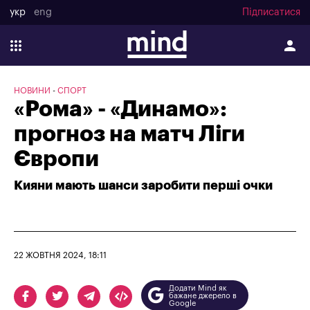
укр
eng
Підписатися
НОВИНИ
СПОРТ
«Рома» - «Динамо»:
прогноз на матч Ліги
Європи
Кияни мають шанси заробити перші очки
22 ЖОВТНЯ 2024, 18:11
Додати Mind як
бажане джерело в
Google