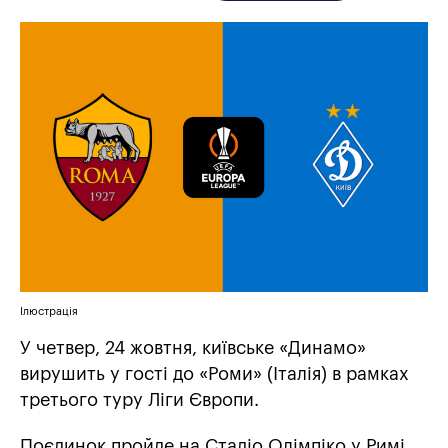
Ілюстрація
У четвер, 24 жовтня, київське «Динамо»
вирушить у гості до «Роми» (Італія) в рамках
третього туру Ліги Європи.
Поєдинок пройде на Стадіо Олімпіко у Римі,