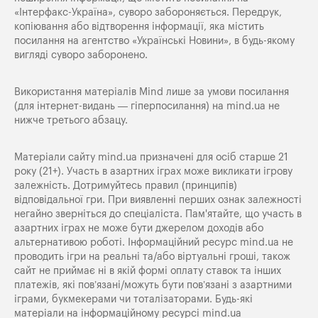
«Iнтерфакс-Україна», суворо забороняється. Передрук,
копіювання або відтворення інформації, яка містить
посилання на агентство «Українські Новини», в будь-якому
вигляді суворо заборонено.
Використання матеріалів Mind лише за умови посилання
(для інтернет-видань — гіперпосилання) на
mind.ua
не
нижче третього абзацу.
Матеріали сайту mind.ua призначені для осіб старше 21
року (21+). Участь в азартних іграх може викликати ігрову
залежність. Дотримуйтесь правил (принципів)
відповідальної гри. При виявленні перших ознак залежності
негайно зверніться до спеціаліста. Пам'ятайте, що участь в
азартних іграх не може бути джерелом доходів або
альтернативою роботі. Інформаційний ресурс mind.ua не
проводить ігри на реальні та/або віртуальні гроші, також
сайт не приймає ні в якій формі оплату ставок та інших
платежів, які пов’язані/можуть бути пов’язані з азартними
іграми, букмекерами чи тоталізаторами. Будь-які
матеріали на інформаційному ресурсі mind.ua