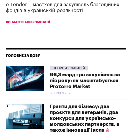
e-Tender – мастхев для закупівель благодійних
фондів в українській реальності
ВСІ МАТЕРІАЛИ КОМПАНІЇ
ГОЛОВНЕ ЗА ДОБУ
НОВИНИ КОМПАНІЙ
96,3 млрд грн закупівель за
пів року: як масштабується
Prozorro Market
8 СЕРПНЯ 2026
Гранти для бізнесу: два
проєкти для ветеранів, два
конкурси для українсько-
молдовських партнерств, а
також інновації і ясла