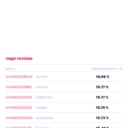
ОВДП УКРАЇНИ
випуск
реальна дохідність, %
UA4000236624
16.06 %
БАХМУТ
UA4000235865
15.77 %
АЛУШТА
UA4000233704
15.77 %
НОВИЙ СВІТ
UA4000234223
15.74 %
ЛІВАДІЯ
UA4000233340
15.73 %
СКАДОВСЬК