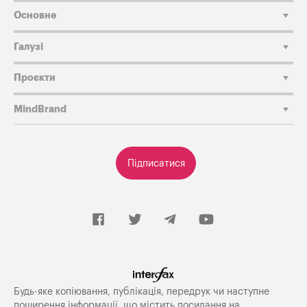
Основне
Галузі
Проєкти
MindBrand
Підписатися
Будь-яке копiювання, публiкацiя, передрук чи наступне
поширення iнформацiї, що мiстить посилання на