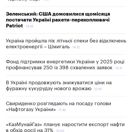
Зеленський: США домовилися щомісяця
постачати Україні ракети-перехоплювачі
Patriot
14:43
Україна пройшла пік літньої спеки без відключень
електроенергії – Шмигаль
14:32
Фонд підтримки енергетики України у 2025 році
профінансував 250 із 398 схвалених заявок
13:31
В Україні продовжують знижуватися ціни на
фуражну кукурудзу нового врожаю
12:43
Свириденко розглядають на посаду голови
«Нафтогазу України»
11:46
«КазМунайГаз» планує наростити експорт нафти
в обхід росії на 31%
10:03