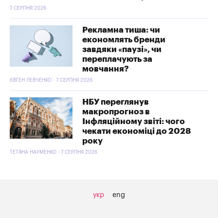
7 СЕРПНЯ 2026
Рекламна тиша: чи
економлять бренди
завдяки «паузі», чи
переплачують за
мовчання?
ЄВГЕН ЛЕВЧЕНКО - 7 СЕРПНЯ 2026
НБУ переглянув
макропрогноз в
Інфляційному звіті: чого
чекати економіці до 2028
року
ТЕТЯНА НАУМЕНКО - 7 СЕРПНЯ 2026
укр
eng