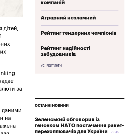
компаній
Аграрний незламний
 дітей,
Рейтинг тендерних чемпіонів
ї
бних
Рейтинг надійності
них
забудовників
УСІ РЕЙТИНГИ
anking
надає
валюти за
ОСТАННІ НОВИНИ
а даними
рн на
Зеленський обговорив із
генсеком НАТО постачання ракет-
важена
перехоплювачів для України
22:45
 для