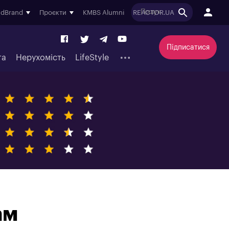
ndBrand
Проєкти
KMBS Alumni
REACTOR.UA
Підписатися
та
Нерухомість
LifeStyle
ам