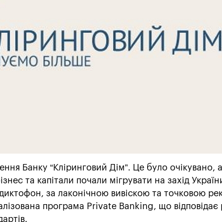
лення Банку “Кліринговий Дім”. Це було очікувано, 
знес та капітали почали мігрувати на захід Україн
ід диктофон, за лаконічною вивіскою та точковою р
лізована програма Private Banking, що відповідає
артів.