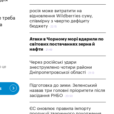
росія може витратити на
відновлення Wildberries суму,
е треба
співмірну з чвертю дефіциту
а
бюджету
22:15
Атаки в Чорному морі вдарили по
світових постачаннях зерна й
нафти
21:49
Через російські удари
о це
знеструмлено чотири райони
Дніпропетровської області
21:13
Підготовка до зими: Зеленський
є
назвав три головні пріоритети після
засідання РНБО
20:50
ЄС оновлює правила імпорту
продукції тваринного походження