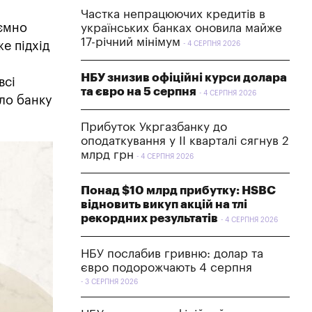
Частка непрацюючих кредитів в
иємно
українських банках оновила майже
17-річний мінімум
же підхід
4 СЕРПНЯ 2026
НБУ знизив офіційні курси долара
всі
та євро на 5 серпня
4 СЕРПНЯ 2026
сло банку
Прибуток Укргазбанку до
оподаткування у II кварталі сягнув 2
млрд грн
4 СЕРПНЯ 2026
Понад $10 млрд прибутку: HSBC
відновить викуп акцій на тлі
рекордних результатів
4 СЕРПНЯ 2026
НБУ послабив гривню: долар та
євро подорожчають 4 серпня
3 СЕРПНЯ 2026