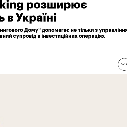
nking розширює
 в Україні
ірингового Дому” допомагає не тільки з управлінн
овний супровід в інвестиційних операціях
521