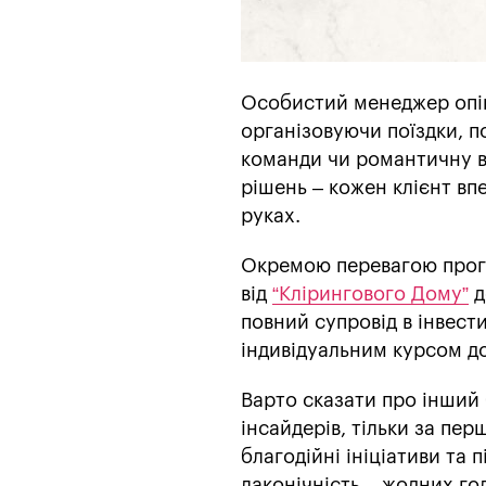
Особистий менеджер опік
організовуючи поїздки, п
команди чи романтичну в
рішень – кожен клієнт вп
руках.
Окремою перевагою програ
від
“Клірингового Дому”
д
повний супровід в інвести
індивідуальним курсом до
Варто сказати про інший 
інсайдерів, тільки за пер
благодійні ініціативи та 
лаконічність – жодних гол