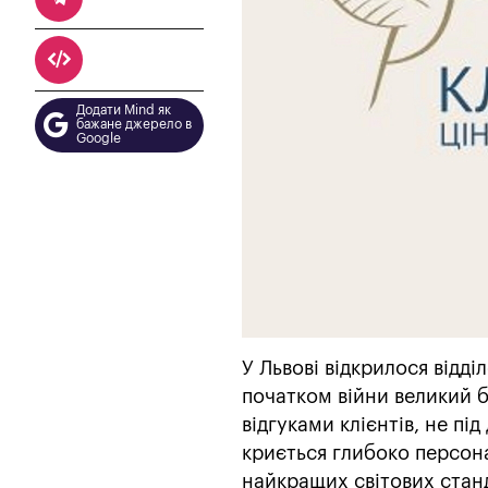
Додати Mind як
бажане джерело в
Google
У Львові відкрилося відді
початком війни великий бі
відгуками клієнтів, не п
криється глибоко персона
найкращих світових станд