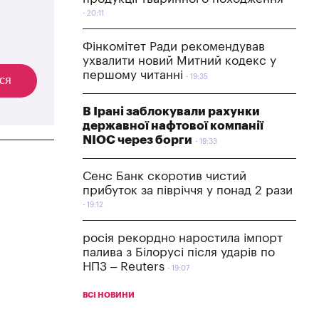
20:11
Фінкомітет Ради рекомендував
ухвалити новий Митний кодекс у
першому читанні
19:35
ся
В Ірані заблокували рахунки
державної нафтової компанії
NIOC через борги
19:33
Сенс Банк скоротив чистий
прибуток за півріччя у понад 2 рази
19:12
росія рекордно наростила імпорт
палива з Білорусі після ударів по
НПЗ – Reuters
19:07
ВСІ НОВИНИ