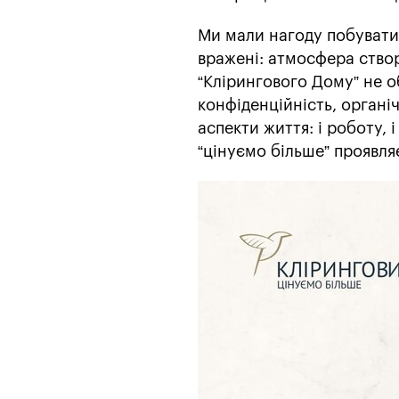
Ми мали нагоду побувати 
вражені: атмосфера створ
“Клірингового Дому” не 
конфіденційність, органі
аспекти життя: і роботу, і
“цінуємо більше” проявля