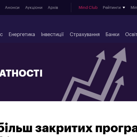
Анонси
Аукціони
Архів
Mind Club
Рейтинги
Mi
ес
Енергетика
Інвестиції
Страхування
Банки
Осві
більш закритих прогр