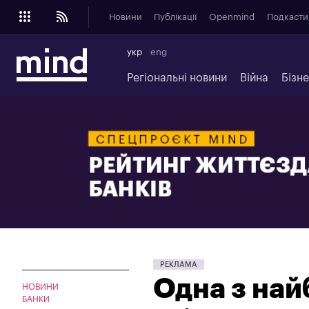
Новини
Публікації
Openmind
Подкасти
укр
eng
Регіональні новини
Війна
Бізн
PEKЛAMA
Одна з най
НОВИНИ
БАНКИ