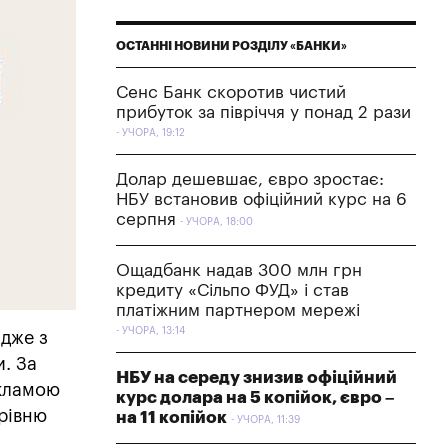
ОСТАННІ НОВИНИ РОЗДІЛУ «БАНКИ»
Сенс Банк скоротив чистий
прибуток за півріччя у понад 2 рази
УЧОРА, 19:12
Долар дешевшає, євро зростає:
НБУ встановив офіційний курс на 6
серпня
УЧОРА, 18:00
Ощадбанк надав 300 млн грн
кредиту «Сільпо ФУД» і став
платіжним партнером мережі
УЧОРА, 13:14
адже з
и. За
НБУ на середу знизив офіційний
екламою
курс долара на 5 копійок, євро –
 рівню
на 11 копійок
УЧОРА, 11:39