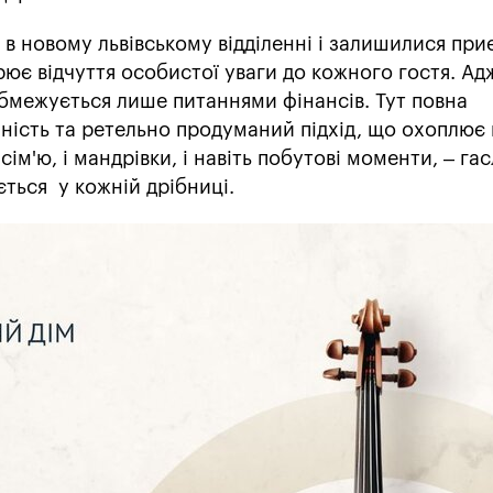
в новому львівському відділенні і залишилися пр
ює відчуття особистої уваги до кожного гостя. Ад
обмежується лише питаннями фінансів. Тут повна
чність та ретельно продуманий підхід, що охоплює 
 сім'ю, і мандрівки, і навіть побутові моменти, – га
ється у кожній дрібниці.