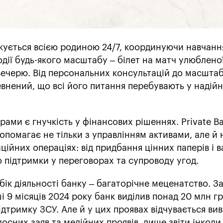
ується всією родиною 24/7, координуючи навчання
одії будь-якого масштабу – білет на матч улюблено
ечерю. Від персональних консультацій до масшта
евнений, що всі його питання перебувають у надій
ми є гнучкість у фінансових рішеннях. Private B
опомагає не тільки з управлінням активами, але й 
ційних операціях: від придбання цінних паперів і 
 підтримки у переговорах та супроводу угод.
бік діяльності банку – багаторічне меценатство. З
ші 9 місяців 2024 року банк виділив понад 20 млн г
підтримку ЗСУ. Але й у цих проявах відчувається ви
осних заяв та медійних проявів, лише звіти інколи