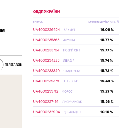
ОВДП УКРАЇНИ
випуск
реальна дохідність, %
ям
UA4000236624
16.06 %
БАХМУТ
UA4000235865
15.77 %
АЛУШТА
UA4000233704
15.77 %
НОВИЙ СВІТ
UA4000234223
15.74 %
ЛІВАДІЯ
4
ПЕРЕГЛЯДІВ
UA4000233340
15.73 %
СКАДОВСЬК
UA4000235378
15.48 %
ГЕНІЧЕСЬК
UA4000233712
15.27 %
ФОРОС
UA4000237416
15.26 %
ЛИСИЧАНСЬК
UA4000232904
10.16 %
ДЕБАЛЬЦЕВЕ