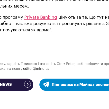
іальних мереж.
го програму
Private Banking
цінують за те, що тут н
ібно – вас вже розуміють і пропонують рішення. З
т почуваються як вдома”.
у, виділіть її мишкою і натисніть Ctrl + Enter, щоб повідомити пр
аска, на пошту
editor@mind.ua
e NEWS
Підпишись на Майнд поясню