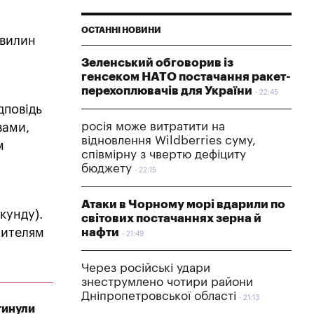
ОСТАННІ НОВИНИ
хвилин
Зеленський обговорив із
генсеком НАТО постачання ракет-
перехоплювачів для України
22:45
дповідь
росія може витратити на
вами,
відновлення Wildberries суму,
м
співмірну з чвертю дефіциту
бюджету
22:15
Атаки в Чорному морі вдарили по
кунду).
світових постачаннях зерна й
жителям
нафти
21:49
Через російські удари
знеструмлено чотири райони
Дніпропетровської області
21:13
гинули