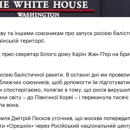
ву та іншими союзникам про запуск росією баліст
їнській території.
а
прес-секретар Білого дому Карін Жан-П'єр на бри
сією балістичної ракети. В останні дні ми провел
ближчих союзників, щоб допомогти їм підготувати
и спостерігаємо, полягає в тому, що росія вирушил
ини світу – до Північної Кореї – і перекинула тисячі
ла вона.
емля Дмітрій Пєсков уточнив, що москва попереди
ти «Орєшнік» через Російський національний цент