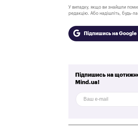
У випадку, якщо ви знайшли помилк
редакцію. Або надішліть, будь-л
Підпишись на Googl
Підпишись на щотижне
Mind.ua!