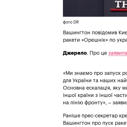
фото DR
Вашингтон повідомив Киє
ракети «Орєшнік» по укра
Джерело
. Про це
заявил
«Ми знаємо про запуск ро
для України та наших най
Основна ескалація, яку м
іншої країни з іншої част
на лінію фронту», – заяви
Раніше прес-секретар кр
Вашингтон про пуск раке