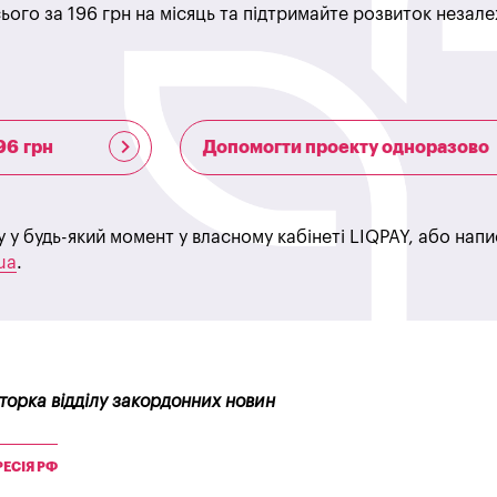
ього за 196 грн на місяць та підтримайте розвиток незале
96 грн
Допомогти проекту одноразово
у у будь-який момент у власному кабінеті LIQPAY, або нап
ua
.
кторка відділу закордонних новин
РЕСІЯ РФ