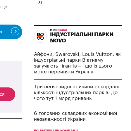
31
о це
MIND
BRAND
є
ІНДУСТРІАЛЬНІ ПАРКИ
NOVO
Айфони, Swarovski, Louis Vuitton: як
індустріальні парки В’єтнаму
залучають гігантів – і що із цього
може перейняти Україна
Три неочевидні причини рекордної
кількості індустріальних парків. До
ся
чого тут 1 млрд гривень
6 головних складових економічної
незалежності України
ВСІ МАТЕРІАЛИ КОМПАНІЇ