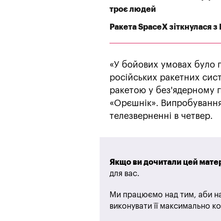
троє людей
Ракета SpaceX зіткнулася з
«У бойових умовах було п
російських ракетних сист
ракетою у без'ядерному г
«Орєшнік». Випробування 
телезверненні в четвер.
Якщо ви дочитали цей матер
для вас.
Ми працюємо над тим, аби на
виконувати її максимально ко