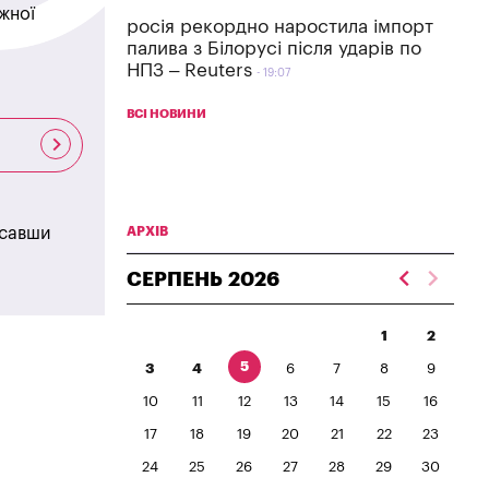
жної
росія рекордно наростила імпорт
палива з Білорусі після ударів по
НПЗ – Reuters
19:07
ВСІ НОВИНИ
исавши
АРХІВ
СЕРПЕНЬ
2026
1
2
5
3
4
6
7
8
9
10
11
12
13
14
15
16
17
18
19
20
21
22
23
24
25
26
27
28
29
30