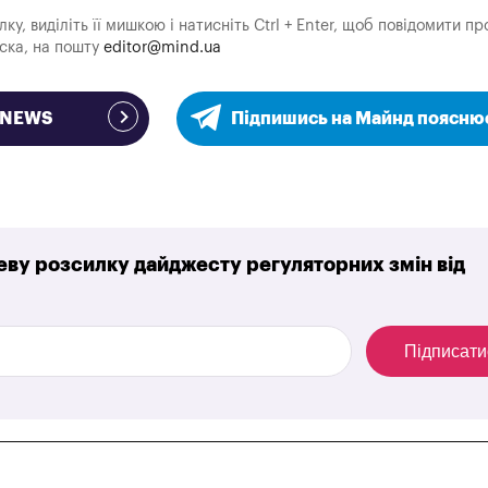
у, виділіть її мишкою і натисніть Ctrl + Enter, щоб повідомити пр
аска, на пошту
editor@mind.ua
e NEWS
Підпишись на Майнд поясню
ву розсилку дайджесту регуляторних змін від
Підписати