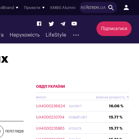
ndBrand
Проєкти
KMBS Alumni
REACTOR.UA
Підписатися
та
Нерухомість
LifeStyle
их
ОВДП УКРАЇНИ
випуск
реальна дохідність, %
UA4000236624
16.06 %
БАХМУТ
UA4000233704
15.77 %
НОВИЙ СВІТ
UA4000235865
15.77 %
АЛУШТА
0
ПЕРЕГЛЯДІВ