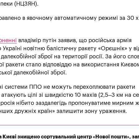
пеки (НЦЗЯН).
авлено в явочному автоматичному режимі за 30 
рненні
владімір путін заявив, що російська армія
о Україні новітню балістичну ракету «Орєшнік» у ві
далекобійної зброї на території росії. За його сло
ої ракети стало відповіддю на використання Києво
ької далекобійної зброї.
сні системи ППО не можуть перехоплювати ракети
атакують цілі зі швидкістю 10 махів (2,5–3 км на се
о росія нібито заздалегідь пропонуватиме мирним 
інших дружніх країн» залишити зону ураження.
на Києві знищено сортувальний центр «Нової пошти», за