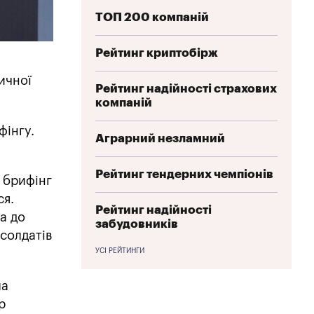
ТОП 200 компаній
Рейтинг криптобірж
ичної
Рейтинг надійності страхових
компаній
фінгу.
Аграрний незламний
Рейтинг тендерних чемпіонів
и брифінг
ся.
Рейтинг надійності
а до
забудовників
 солдатів
УСІ РЕЙТИНГИ
ла
р