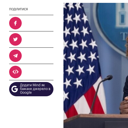
ПОДІЛИТИСЯ
Додати Mind як
бажане джерело в
Google