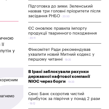
Підготовка до зими: Зеленський
назвав три головні пріоритети після
засідання РНБО
20:50
ЄС оновлює правила імпорту
х
продукції тваринного походження
тичною
20:11
її
Фінкомітет Ради рекомендував
путін у
ухвалити новий Митний кодекс у
першому читанні
19:35
В Ірані заблокували рахунки
державної нафтової компанії
в корисним
NIOC через борги
19:33
Сенс Банк скоротив чистий
прагнемо
прибуток за півріччя у понад 2 рази
19:12