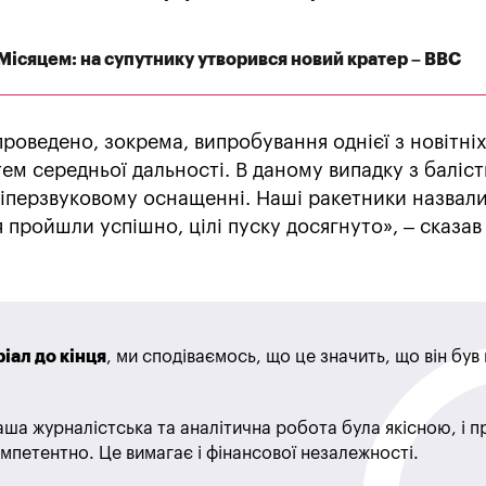
 Місяцем: на супутнику утворився новий кратер – BBC
роведено, зокрема, випробування однієї з новітні
ем середньої дальності. В даному випадку з баліс
іперзвуковому оснащенні. Наші ракетники назвали 
пройшли успішно, цілі пуску досягнуто», – сказав 
іал до кінця
, ми сподіваємось, що це значить, що він бу
ша журналістська та аналітична робота була якісною, і 
мпетентно. Це вимагає і фінансової незалежності.