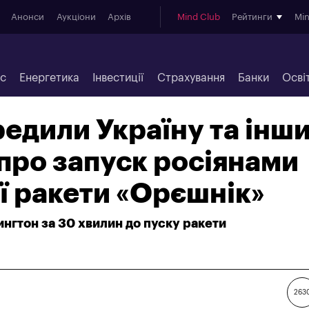
Анонси
Аукціони
Архів
Mind Club
Рейтинги
Mi
ес
Енергетика
Інвестиції
Страхування
Банки
Осві
едили Україну та інш
про запуск росіянами
ї ракети «Орєшнік»
нгтон за 30 хвилин до пуску ракети
263