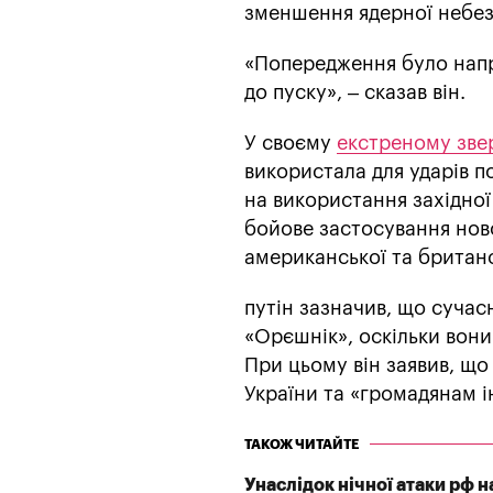
зменшення ядерної небез
«Попередження було напр
до пуску», – сказав він.
У своєму
екстреному зве
використала для ударів п
на використання західної 
бойове застосування нов
американської та британс
путін зазначив, що суча
«Орєшнік», оскільки вони 
При цьому він заявив, щ
України та «громадянам 
ТАКОЖ ЧИТАЙТЕ
Унаслідок нічної атаки рф 