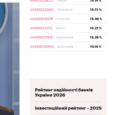
UA4000234223
15.74 %
ЛІВАДІЯ
UA4000233340
15.73 %
СКАДОВСЬК
UA4000235378
15.48 %
ГЕНІЧЕСЬК
UA4000233712
15.27 %
ФОРОС
UA4000237416
15.26 %
ЛИСИЧАНСЬК
UA4000232904
10.16 %
ДЕБАЛЬЦЕВЕ
Рейтинг надійності банків
України 2026
Інвестиційний рейтинг – 2025