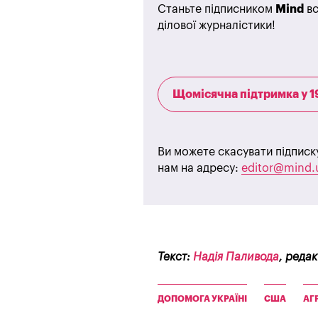
Станьте підписником
Mind
вс
ділової журналістики!
Щомісячна підтримка у 1
Ви можете скасувати підписк
нам на адресу:
editor@mind.
Текст:
Надія Паливода
, реда
ДОПОМОГА УКРАЇНІ
США
АГ