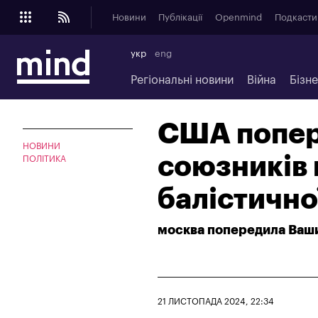
Новини
Публікації
Openmind
Подкасти
укр
eng
Регіональні новини
Війна
Бізн
США попер
НОВИНИ
союзників 
ПОЛІТИКА
балістично
москва попередила Ваши
21 ЛИСТОПАДА 2024, 22:34