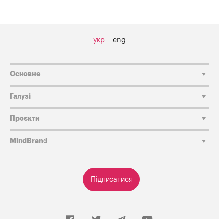
укр
eng
Основне
Галузі
Проєкти
MindBrand
Підписатися