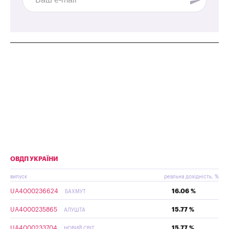
ОВДП УКРАЇНИ
випуск
реальна дохідність, %
UA4000236624
16.06 %
БАХМУТ
UA4000235865
15.77 %
АЛУШТА
UA4000233704
15.77 %
НОВИЙ СВІТ