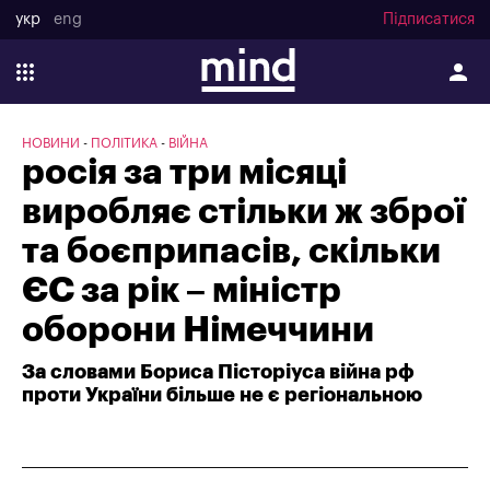
укр
eng
Підписатися
НОВИНИ
ПОЛІТИКА
ВІЙНА
росія за три місяці
виробляє стільки ж зброї
та боєприпасів, скільки
ЄС за рік – міністр
оборони Німеччини
За словами Бориса Пісторіуса війна рф
проти України більше не є регіональною