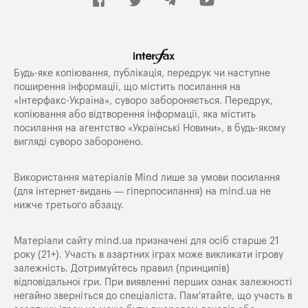
Будь-яке копiювання, публiкацiя, передрук чи наступне
поширення iнформацiї, що мiстить посилання на
«Iнтерфакс-Україна», суворо забороняється. Передрук,
копіювання або відтворення інформації, яка містить
посилання на агентство «Українські Новини», в будь-якому
вигляді суворо заборонено.
Використання матеріалів Mind лише за умови посилання
(для інтернет-видань — гіперпосилання) на
mind.ua
не
нижче третього абзацу.
Матеріали сайту mind.ua призначені для осіб старше 21
року (21+). Участь в азартних іграх може викликати ігрову
залежність. Дотримуйтесь правил (принципів)
відповідальної гри. При виявленні перших ознак залежності
негайно зверніться до спеціаліста. Пам'ятайте, що участь в