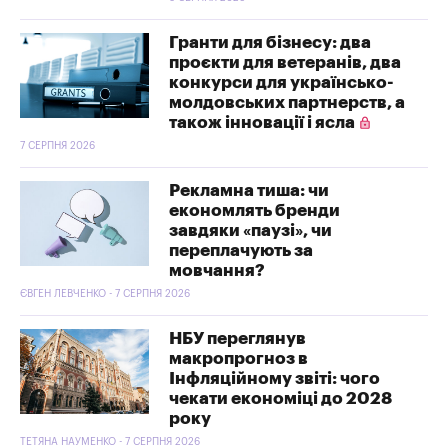
Гранти для бізнесу: два
проєкти для ветеранів, два
конкурси для українсько-
молдовських партнерств, а
також інновації і ясла
7 СЕРПНЯ 2026
Рекламна тиша: чи
економлять бренди
завдяки «паузі», чи
переплачують за
мовчання?
ЄВГЕН ЛЕВЧЕНКО - 7 СЕРПНЯ 2026
НБУ переглянув
макропрогноз в
Інфляційному звіті: чого
чекати економіці до 2028
року
ТЕТЯНА НАУМЕНКО - 7 СЕРПНЯ 2026