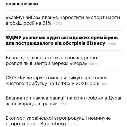
ОСТАННІ НОВИНИ
«КазМунайГаз» планує наростити експорт нафти
в обхід росії на 31%
10:03
ФДМУ розпочав аудит складських приміщень
для постраждалого від обстрілів бізнесу
10:00
Внаслідок нічної атаки рф пошкоджено
розподільчі центри мережі «Фора»
09:49
СЕО «Київстар»: компанія очікує зростання
чистого прибутку на 17-19% у 2026 році
09:41
Вашингтон наклав санкції на криптобіржу в Дубаї
за співпрацю з Іраном
22:45
Експорт української агропродукції неминуче
скоротиться – Bloomberg
22:15