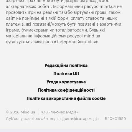
азартних іграх не може бути джерелом доходів або
альтернативою роботі. Інформаційний ресурс mind.ua не
проводить ігри на реальні та/або віртуальні гроші, також
сайт не приймає ні в якій формі оплату ставок та інших
платежів, які пов’язані/можуть бути пов’язані з азартними
іграми, букмекерами чи тоталізаторами. Будь-які
матеріали на інформаційному ресурсі mind.ua
публікуються виключно в інформаційних цілях.
Редакційна політика
Політика ШІ
Угода користувача
Політика конфіденційності
Політика використання файлів cookie
© 2026 Mind.ua
ТОВ «Фьючер Медiа»
Cуб'єкт у сфері онлайн-медіа; ідентифікатор медіа — R40−01989