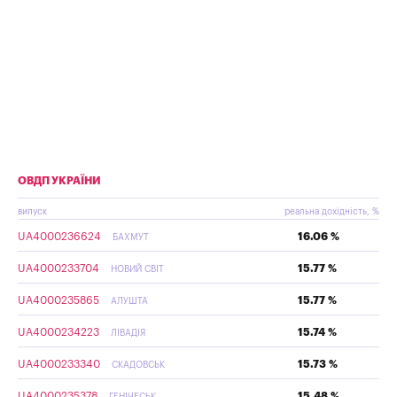
ОВДП УКРАЇНИ
випуск
реальна дохідність, %
UA4000236624
16.06 %
БАХМУТ
UA4000233704
15.77 %
НОВИЙ СВІТ
UA4000235865
15.77 %
АЛУШТА
UA4000234223
15.74 %
ЛІВАДІЯ
UA4000233340
15.73 %
СКАДОВСЬК
UA4000235378
15.48 %
ГЕНІЧЕСЬК