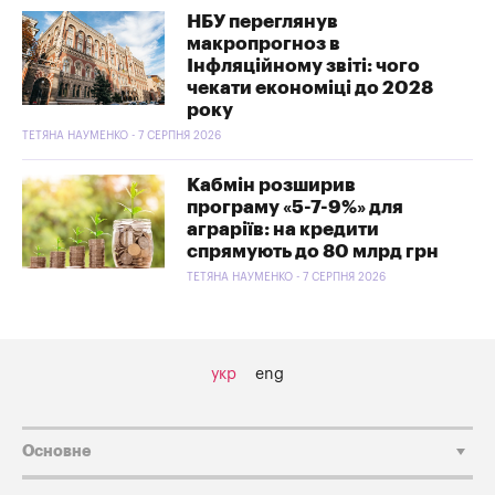
НБУ переглянув
макропрогноз в
Інфляційному звіті: чого
чекати економіці до 2028
року
ТЕТЯНА НАУМЕНКО - 7 СЕРПНЯ 2026
Кабмін розширив
програму «5-7-9%» для
аграріїв: на кредити
спрямують до 80 млрд грн
ТЕТЯНА НАУМЕНКО - 7 СЕРПНЯ 2026
укр
eng
Основне