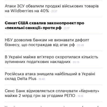
Атаки ЗСУ обвалили продажі військових товарів
на Wildberries на 40%
21:57
Сенат США схвалив законопроект про
«пекельні санкції» проти рф
21:17
НБУ дозволив банкам не визнавати дефолт
бізнесу, що постраждав від атак рф
20:49
В Україні майже вп'ятеро скоротилася кількість
зупинених податкових накладних
20:13
Російська атака знищила найбільший в Україні
склад Delta Plus
19:40
Сенс Банк відмовляється сплачувати «Кернелу»
майже 2 млрд грн за угодами РЕПО
19:16