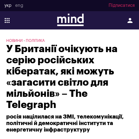
укр
eng
Підписатися
НОВИНИ
ПОЛІТИКА
У Британії очікують на
серію російських
кібератак, які можуть
«загасити світло для
мільйонів» – The
Telegraph
росія націлилася на ЗМІ, телекомунікації,
політичні й демократичні інститути та
енергетичну інфраструктуру