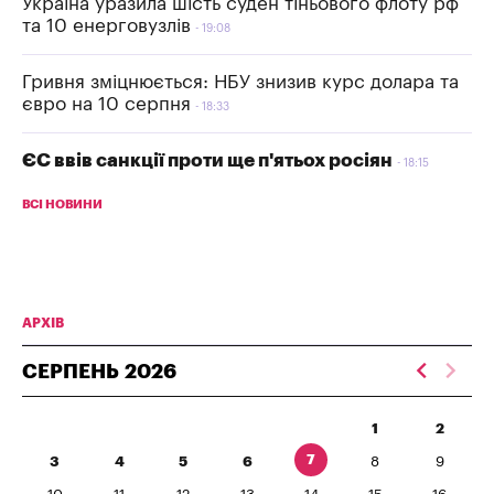
Україна уразила шість суден тіньового флоту рф
та 10 енерговузлів
19:08
Гривня зміцнюється: НБУ знизив курс долара та
євро на 10 серпня
18:33
ЄС ввів санкції проти ще п'ятьох росіян
18:15
ВСІ НОВИНИ
АРХІВ
СЕРПЕНЬ
2026
1
2
7
3
4
5
6
8
9