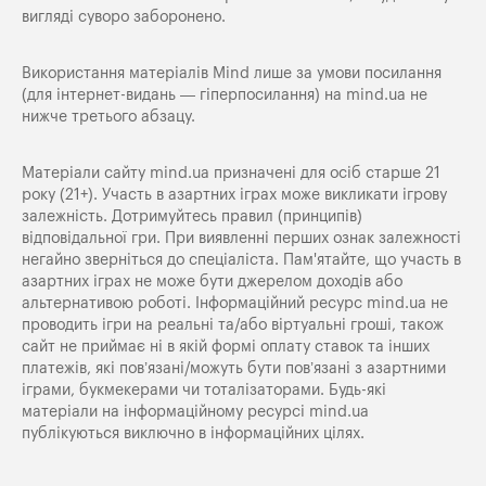
вигляді суворо заборонено.
Використання матеріалів Mind лише за умови посилання
(для інтернет-видань — гіперпосилання) на
mind.ua
не
нижче третього абзацу.
Матеріали сайту mind.ua призначені для осіб старше 21
року (21+). Участь в азартних іграх може викликати ігрову
залежність. Дотримуйтесь правил (принципів)
відповідальної гри. При виявленні перших ознак залежності
негайно зверніться до спеціаліста. Пам'ятайте, що участь в
азартних іграх не може бути джерелом доходів або
альтернативою роботі. Інформаційний ресурс mind.ua не
проводить ігри на реальні та/або віртуальні гроші, також
сайт не приймає ні в якій формі оплату ставок та інших
платежів, які пов’язані/можуть бути пов’язані з азартними
іграми, букмекерами чи тоталізаторами. Будь-які
матеріали на інформаційному ресурсі mind.ua
публікуються виключно в інформаційних цілях.