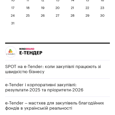
10
11
12
13
14
15
16
17
18
19
20
21
22
23
24
25
26
27
28
29
30
31
MIND
BRAND
Е-ТЕНДЕР
SPOT на e-Tender: коли закупівлі працюють зі
швидкістю бізнесу
e-Tender і корпоративні закупівлі:
результати-2025 та пріоритети-2026
e-Tender – мастхев для закупівель благодійних
фондів в українській реальності