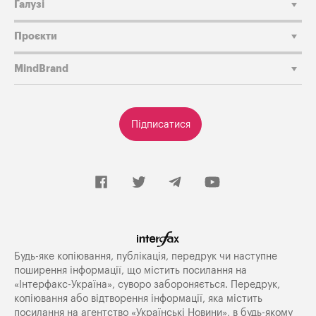
Галузі
Проєкти
MindBrand
Підписатися
Будь-яке копiювання, публiкацiя, передрук чи наступне
поширення iнформацiї, що мiстить посилання на
«Iнтерфакс-Україна», суворо забороняється. Передрук,
копіювання або відтворення інформації, яка містить
посилання на агентство «Українські Новини», в будь-якому