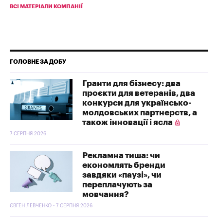
ВСІ МАТЕРІАЛИ КОМПАНІЇ
ГОЛОВНЕ ЗА ДОБУ
Гранти для бізнесу: два
проєкти для ветеранів, два
конкурси для українсько-
молдовських партнерств, а
також інновації і ясла
7 СЕРПНЯ 2026
Рекламна тиша: чи
економлять бренди
завдяки «паузі», чи
переплачують за
мовчання?
ЄВГЕН ЛЕВЧЕНКО - 7 СЕРПНЯ 2026