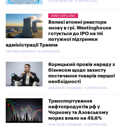
СЕРГІЙ ЯХОНТОВ - 6 СЕРПНЯ 2026
MIND EXPLAINS
Великі атомні реактори
знову в грі. Westinghouse
готується до IPO на тлі
потужної підтримки
адміністрації Трампа
СВІТЛАНА ДОЛІНЧУК - 6 СЕРПНЯ 2026
Корецький провів нараду з
бізнесом щодо захисту
постачання товарів першої
необхідності
АНАСТАСІЯ ГОЛОВЕНКО - 6 СЕРПНЯ 2026
Транспортування
нафтопродуктів рф у
Чорному та Азовському
морях впало на 45,6%
АНАСТАСІЯ ГОЛОВЕНКО - 6 СЕРПНЯ 2026