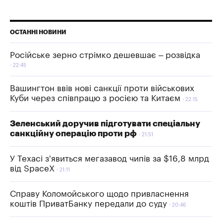
ОСТАННІ НОВИНИ
Російське зерно стрімко дешевшає – розвідка
22:45
Вашингтон ввів нові санкції проти військових
Куби через співпрацю з росією та Китаєм
22:15
Зеленський доручив підготувати спеціальну
санкційну операцію проти рф
21:51
У Техасі з'явиться мегазавод чипів за $16,8 млрд
від SpaceX
21:11
Справу Коломойського щодо привласнення
коштів ПриватБанку передали до суду
20:46