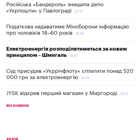
Російська «Бандероль» знищила депо
«Укрпошти» у Павлограді
20:13
Податкова надаватиме Міноборони інформацію
про чоловіків 18–60 років
19:49
Електроенергія розподілятиметься за новим
принципом – Шмигаль
19:10
Суд присудив «Укррічфлоту» сплатити понад 520
000 грн за електроенергію
19:05
JYSK відкрив перший магазин у Миргороді
18:53
ВСІ НОВИНИ
АРХІВ