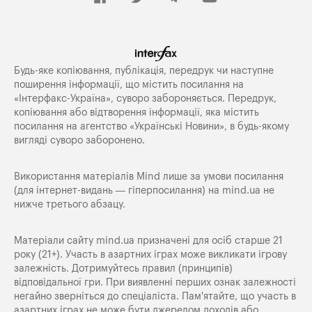
Будь-яке копiювання, публiкацiя, передрук чи наступне
поширення iнформацiї, що мiстить посилання на
«Iнтерфакс-Україна», суворо забороняється. Передрук,
копіювання або відтворення інформації, яка містить
посилання на агентство «Українські Новини», в будь-якому
вигляді суворо заборонено.
Використання матеріалів Mind лише за умови посилання
(для інтернет-видань — гіперпосилання) на
mind.ua
не
нижче третього абзацу.
Матеріали сайту mind.ua призначені для осіб старше 21
року (21+). Участь в азартних іграх може викликати ігрову
залежність. Дотримуйтесь правил (принципів)
відповідальної гри. При виявленні перших ознак залежності
негайно зверніться до спеціаліста. Пам'ятайте, що участь в
азартних іграх не може бути джерелом доходів або