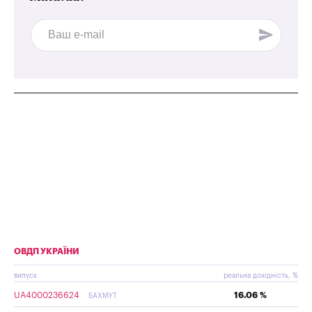
ОВДП УКРАЇНИ
випуск
реальна дохідність, %
UA4000236624
16.06 %
БАХМУТ