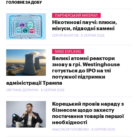
ГОЛОВНЕ ЗА ДОБУ
ПАРТНЕРСЬКИЙ МАТЕРІАЛ
Нікотинові паучі: плюси,
мінуси, підводні камені
СЕРГІЙ ЯХОНТОВ - 6 СЕРПНЯ 2026
MIND EXPLAINS
Великі атомні реактори
знову в грі. Westinghouse
готується до IPO на тлі
потужної підтримки
адміністрації Трампа
СВІТЛАНА ДОЛІНЧУК - 6 СЕРПНЯ 2026
Корецький провів нараду з
бізнесом щодо захисту
постачання товарів першої
необхідності
АНАСТАСІЯ ГОЛОВЕНКО - 6 СЕРПНЯ 2026