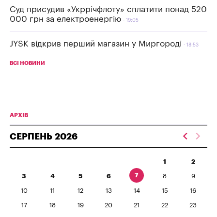
Суд присудив «Укррічфлоту» сплатити понад 520
000 грн за електроенергію
19:05
JYSK відкрив перший магазин у Миргороді
18:53
ВСІ НОВИНИ
АРХІВ
СЕРПЕНЬ
2026
1
2
7
3
4
5
6
8
9
10
11
12
13
14
15
16
17
18
19
20
21
22
23