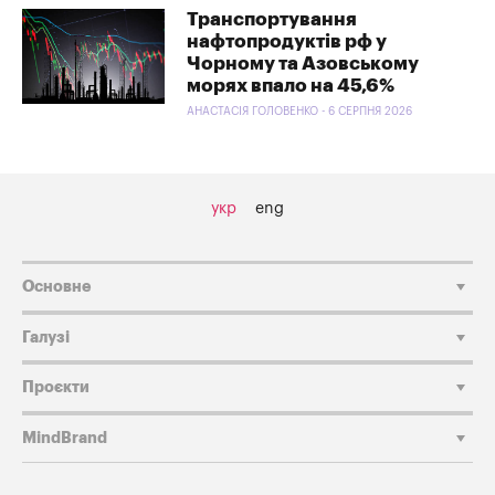
Транспортування
нафтопродуктів рф у
Чорному та Азовському
морях впало на 45,6%
АНАСТАСІЯ ГОЛОВЕНКО - 6 СЕРПНЯ 2026
укр
eng
Основне
Галузі
Проєкти
MindBrand