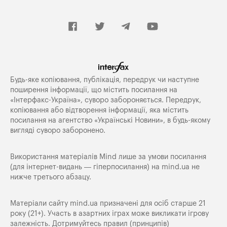
Будь-яке копiювання, публiкацiя, передрук чи наступне
поширення iнформацiї, що мiстить посилання на
«Iнтерфакс-Україна», суворо забороняється. Передрук,
копіювання або відтворення інформації, яка містить
посилання на агентство «Українські Новини», в будь-якому
вигляді суворо заборонено.
Використання матеріалів Mind лише за умови посилання
(для інтернет-видань — гіперпосилання) на
mind.ua
не
нижче третього абзацу.
Матеріали сайту mind.ua призначені для осіб старше 21
року (21+). Участь в азартних іграх може викликати ігрову
залежність. Дотримуйтесь правил (принципів)