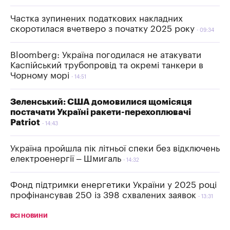
Частка зупинених податкових накладних
скоротилася вчетверо з початку 2025 року
09:34
Bloomberg: Україна погодилася не атакувати
Каспійський трубопровід та окремі танкери в
Чорному морі
14:51
Зеленський: США домовилися щомісяця
постачати Україні ракети-перехоплювачі
Patriot
14:43
Україна пройшла пік літньої спеки без відключень
електроенергії – Шмигаль
14:32
Фонд підтримки енергетики України у 2025 році
профінансував 250 із 398 схвалених заявок
13:31
ВСІ НОВИНИ