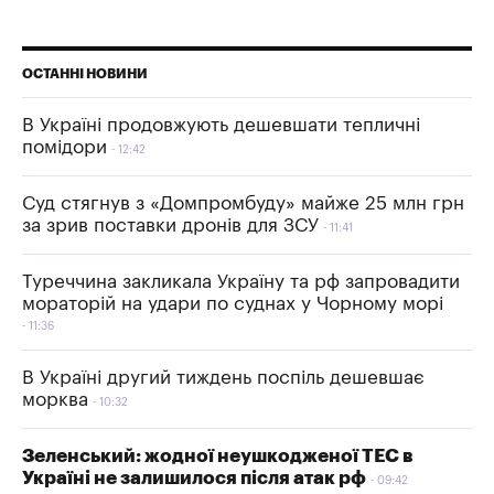
ОСТАННІ НОВИНИ
В Україні продовжують дешевшати тепличні
помідори
12:42
Суд стягнув з «Домпромбуду» майже 25 млн грн
за зрив поставки дронів для ЗСУ
11:41
Туреччина закликала Україну та рф запровадити
мораторій на удари по суднах у Чорному морі
11:36
В Україні другий тиждень поспіль дешевшає
морква
10:32
Зеленський: жодної неушкодженої ТЕС в
Україні не залишилося після атак рф
09:42