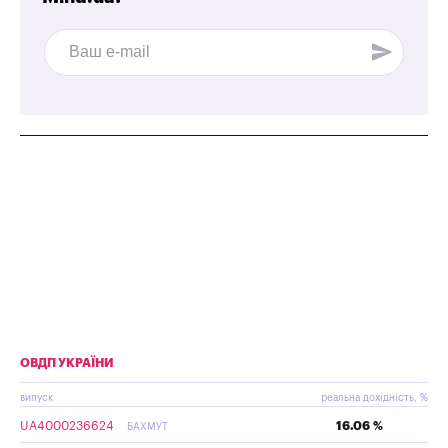
ОВДП УКРАЇНИ
випуск
реальна дохідність, %
UA4000236624
16.06 %
БАХМУТ