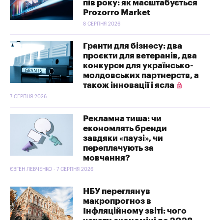
пів року: як масштабується
Prozorro Market
8 СЕРПНЯ 2026
Гранти для бізнесу: два
проєкти для ветеранів, два
конкурси для українсько-
молдовських партнерств, а
також інновації і ясла
7 СЕРПНЯ 2026
Рекламна тиша: чи
економлять бренди
завдяки «паузі», чи
переплачують за
мовчання?
ЄВГЕН ЛЕВЧЕНКО - 7 СЕРПНЯ 2026
НБУ переглянув
макропрогноз в
Інфляційному звіті: чого