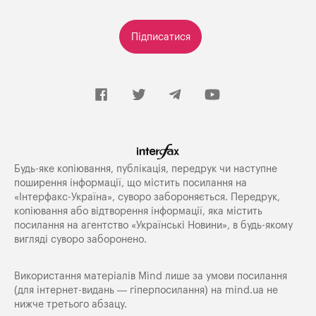
Підписатися
Будь-яке копiювання, публiкацiя, передрук чи наступне
поширення iнформацiї, що мiстить посилання на
«Iнтерфакс-Україна», суворо забороняється. Передрук,
копіювання або відтворення інформації, яка містить
посилання на агентство «Українські Новини», в будь-якому
вигляді суворо заборонено.
Використання матеріалів Mind лише за умови посилання
(для інтернет-видань — гіперпосилання) на
mind.ua
не
нижче третього абзацу.