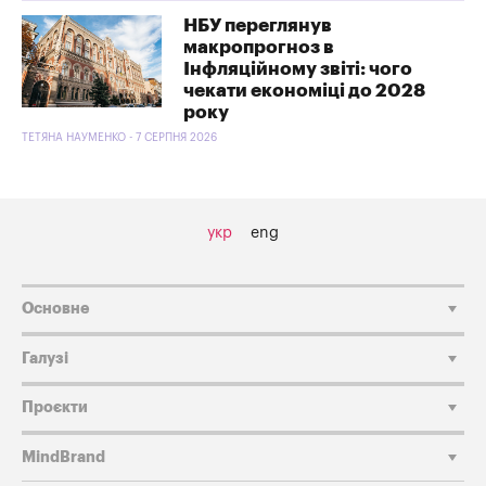
НБУ переглянув
макропрогноз в
Інфляційному звіті: чого
чекати економіці до 2028
року
ТЕТЯНА НАУМЕНКО - 7 СЕРПНЯ 2026
укр
eng
Основне
Галузі
Проєкти
MindBrand