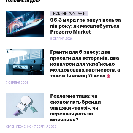
ГОЛОВНЕ ЗА ДОБУ
НОВИНИ КОМПАНІЙ
96,3 млрд грн закупівель за
пів року: як масштабується
Prozorro Market
8 СЕРПНЯ 2026
Гранти для бізнесу: два
проєкти для ветеранів, два
конкурси для українсько-
молдовських партнерств, а
також інновації і ясла
7 СЕРПНЯ 2026
Рекламна тиша: чи
економлять бренди
завдяки «паузі», чи
переплачують за
мовчання?
ЄВГЕН ЛЕВЧЕНКО - 7 СЕРПНЯ 2026