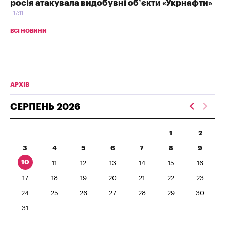
росія атакувала видобувні об’єкти «Укрнафти»
17:11
ВСІ НОВИНИ
АРХІВ
СЕРПЕНЬ
2026
1
2
3
4
5
6
7
8
9
10
11
12
13
14
15
16
17
18
19
20
21
22
23
24
25
26
27
28
29
30
31