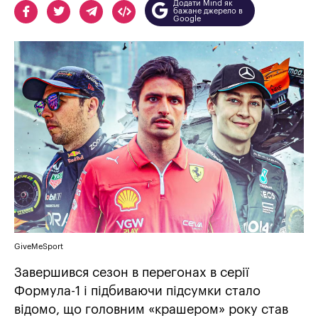
Додати Mind як
бажане джерело в
Google
GiveMeSport
Завершився сезон в перегонах в серії
Формула-1 і підбиваючи підсумки стало
відомо, що головним «крашером» року став