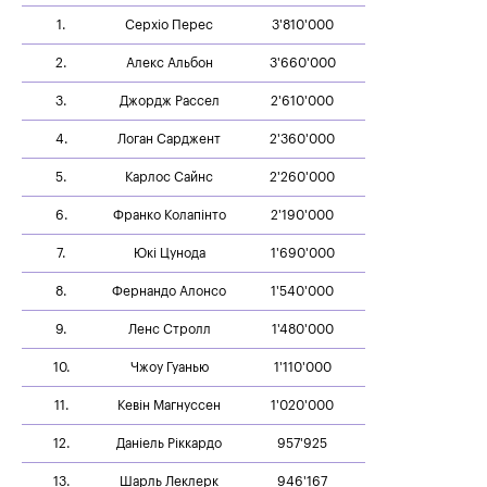
1.
Серхіо Перес
3'810'000
2.
Алекс Альбон
3'660'000
3.
Джордж Рассел
2'610'000
4.
Логан Сарджент
2'360'000
5.
Карлос Сайнс
2'260'000
6.
Франко Колапінто
2'190'000
7.
Юкі Цунода
1'690'000
8.
Фернандо Алонсо
1'540'000
9.
Ленс Стролл
1'480'000
10.
Чжоу Гуанью
1'110'000
11.
Кевін Магнуссен
1'020'000
12.
Даніель Ріккардо
957'925
13.
Шарль Леклерк
946'167