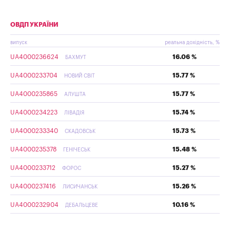
ОВДП УКРАЇНИ
випуск
реальна дохідність, %
UA4000236624
16.06 %
БАХМУТ
UA4000233704
15.77 %
НОВИЙ СВІТ
UA4000235865
15.77 %
АЛУШТА
UA4000234223
15.74 %
ЛІВАДІЯ
UA4000233340
15.73 %
СКАДОВСЬК
UA4000235378
15.48 %
ГЕНІЧЕСЬК
UA4000233712
15.27 %
ФОРОС
UA4000237416
15.26 %
ЛИСИЧАНСЬК
UA4000232904
10.16 %
ДЕБАЛЬЦЕВЕ