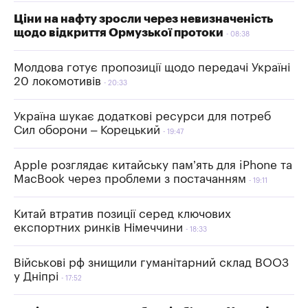
Ціни на нафту зросли через невизначеність
щодо відкриття Ормузької протоки
08:38
Молдова готує пропозиції щодо передачі Україні
20 локомотивів
20:33
Україна шукає додаткові ресурси для потреб
Сил оборони – Корецький
19:47
Apple розглядає китайську пам’ять для iPhone та
MacBook через проблеми з постачанням
19:11
Китай втратив позиції серед ключових
експортних ринків Німеччини
18:33
Військові рф знищили гуманітарний склад ВООЗ
у Дніпрі
17:52