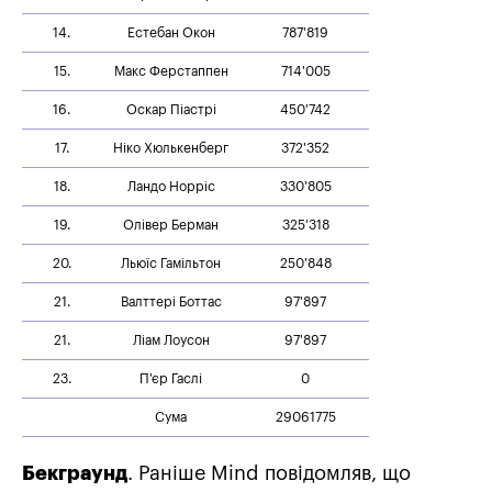
14.
Естебан Окон
787'819
15.
Макс Ферстаппен
714'005
16.
Оскар Піастрі
450'742
17.
Ніко Хюлькенберг
372'352
18.
Ландо Норріс
330'805
19.
Олівер Берман
325'318
20.
Льюїс Гамільтон
250'848
21.
Валттері Боттас
97'897
21.
Ліам Лоусон
97'897
23.
П'єр Гаслі
0
Сума
29061775
Бекграунд
. Раніше Mind повідомляв, що