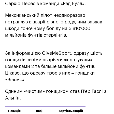
Серхіо Перес з команди «Ред Булл».
Мексиканський пілот неодноразово
потрапляв в аварії різного роду, чим завдав
шкоди гоночному боліду на 3'810'000
мільйонів фунтів стерлінгів.
За інформацією GiveMeSport, одразу шість
гонщиків своїми аваріями «коштували»
командами 2 та більше мільйони фунтів.
Цікаво, що одразу троє з них – гонщики
«Вільмс».
Єдиним «чистим» гонщиком став П'єр Гаслі з
Альпін.
Позиція
Водії
Вартість аварій