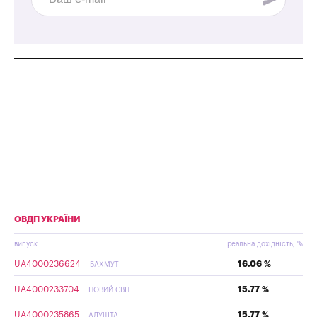
ОВДП УКРАЇНИ
випуск
реальна дохідність, %
UA4000236624
16.06 %
БАХМУТ
UA4000233704
15.77 %
НОВИЙ СВІТ
UA4000235865
15.77 %
АЛУШТА