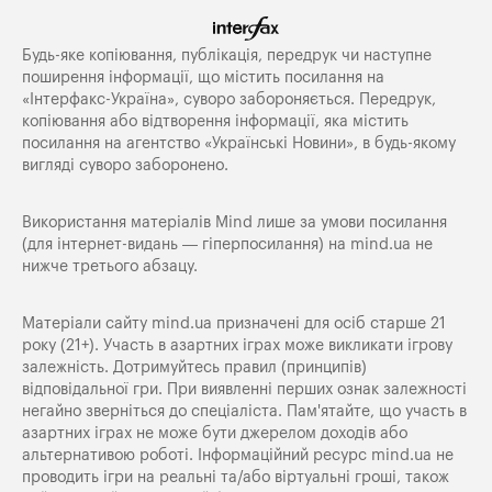
Будь-яке копiювання, публiкацiя, передрук чи наступне
поширення iнформацiї, що мiстить посилання на
«Iнтерфакс-Україна», суворо забороняється. Передрук,
копіювання або відтворення інформації, яка містить
посилання на агентство «Українські Новини», в будь-якому
вигляді суворо заборонено.
Використання матеріалів Mind лише за умови посилання
(для інтернет-видань — гіперпосилання) на
mind.ua
не
нижче третього абзацу.
Матеріали сайту mind.ua призначені для осіб старше 21
року (21+). Участь в азартних іграх може викликати ігрову
залежність. Дотримуйтесь правил (принципів)
відповідальної гри. При виявленні перших ознак залежності
негайно зверніться до спеціаліста. Пам'ятайте, що участь в
азартних іграх не може бути джерелом доходів або
альтернативою роботі. Інформаційний ресурс mind.ua не
проводить ігри на реальні та/або віртуальні гроші, також