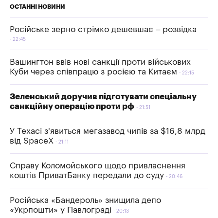
ОСТАННІ НОВИНИ
Російське зерно стрімко дешевшає – розвідка
22:45
Вашингтон ввів нові санкції проти військових
Куби через співпрацю з росією та Китаєм
22:15
Зеленський доручив підготувати спеціальну
санкційну операцію проти рф
21:51
У Техасі з'явиться мегазавод чипів за $16,8 млрд
від SpaceX
21:11
Справу Коломойського щодо привласнення
коштів ПриватБанку передали до суду
20:46
Російська «Бандероль» знищила депо
«Укрпошти» у Павлограді
20:13