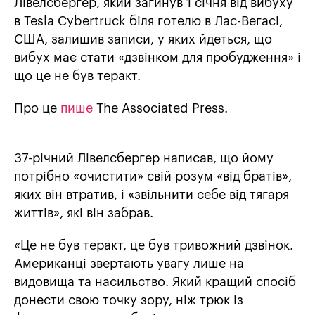
Лівелсбергер, який загинув 1 січня від вибуху
в Tesla Cybertruck біля готелю в Лас-Вегасі,
США, залишив записи, у яких йдеться, що
вибух має стати «дзвінком для пробудження» і
що це не був теракт.
Про це
пише
The Associated Press.
37-річний Лівелсбергер написав, що йому
потрібно «очистити» свій розум «від братів»,
яких він втратив, і «звільнити себе від тягаря
життів», які він забрав.
«Це не був теракт, це був тривожний дзвінок.
Американці звертають увагу лише на
видовища та насильство. Який кращий спосіб
донести свою точку зору, ніж трюк із