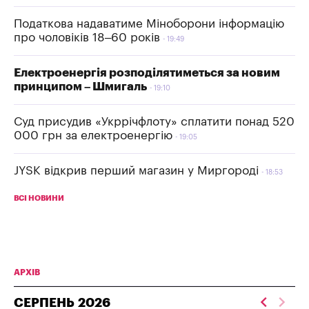
Податкова надаватиме Міноборони інформацію
про чоловіків 18–60 років
19:49
Електроенергія розподілятиметься за новим
принципом – Шмигаль
19:10
Суд присудив «Укррічфлоту» сплатити понад 520
000 грн за електроенергію
19:05
JYSK відкрив перший магазин у Миргороді
18:53
ВСІ НОВИНИ
АРХІВ
СЕРПЕНЬ
2026