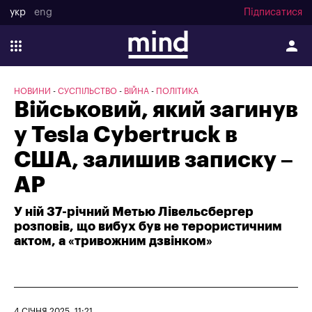
укр
eng
Підписатися
НОВИНИ
СУСПІЛЬСТВО
ВІЙНА
ПОЛІТИКА
Військовий, який загинув
у Tesla Cybertruck в
США, залишив записку –
AP
У ній 37-річний Метью Лівельсбергер
розповів, що вибух був не терористичним
актом, а «тривожним дзвінком»
4 СІЧНЯ 2025, 11:21