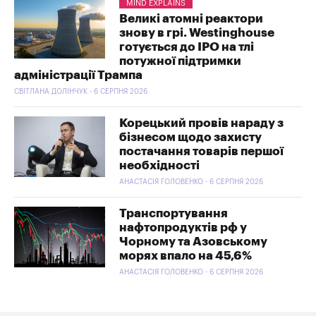
MIND EXPLAINS
Великі атомні реактори
знову в грі. Westinghouse
готується до IPO на тлі
потужної підтримки
адміністрації Трампа
СВІТЛАНА ДОЛІНЧУК - 6 СЕРПНЯ 2026
Корецький провів нараду з
бізнесом щодо захисту
постачання товарів першої
необхідності
АНАСТАСІЯ ГОЛОВЕНКО - 6 СЕРПНЯ 2026
Транспортування
нафтопродуктів рф у
Чорному та Азовському
морях впало на 45,6%
АНАСТАСІЯ ГОЛОВЕНКО - 6 СЕРПНЯ 2026