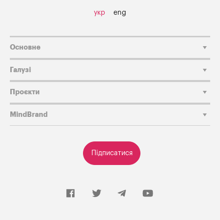
укр
eng
Основне
Галузі
Проєкти
MindBrand
Підписатися