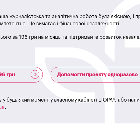
ша журналістська та аналітична робота була якісною, і 
мпетентно. Це вимагає і фінансової незалежності.
ього за 196 грн на місяць та підтримайте розвиток незале
96 грн
Допомогти проекту одноразово
у у будь-який момент у власному кабінеті LIQPAY, або нап
ua
.