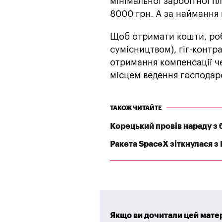
мінімальної заробітної пл
8000 грн. А за наймання 
Щоб отримати кошти, роб
сумісництвом), гіг-контр
отримання компенсації че
місцем ведення господарс
ТАКОЖ ЧИТАЙТЕ
Корецький провів нараду з 
Ракета SpaceX зіткнулася з
Якщо ви дочитали цей матер