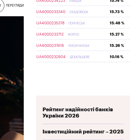
UA4000234223
15.74 %
ЛІВАДІЯ
3
ПЕРЕГЛЯДИ
UA4000233340
15.73 %
СКАДОВСЬК
UA4000235378
15.48 %
ГЕНІЧЕСЬК
UA4000233712
15.27 %
ФОРОС
UA4000237416
15.26 %
ЛИСИЧАНСЬК
UA4000232904
10.16 %
ДЕБАЛЬЦЕВЕ
Рейтинг надійності банків
України 2026
Інвестиційний рейтинг – 2025