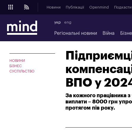
Новини
Публікації
Openmind
Подкасти
укр
eng
Регіональні новини
Війна
Бізн
Підприємці
НОВИНИ
компенсаці
БІЗНЕС
СУСПІЛЬСТВО
ВПО у 2024
За кожного працівника з
виплати – 8000 грн упро
протягом пів року.