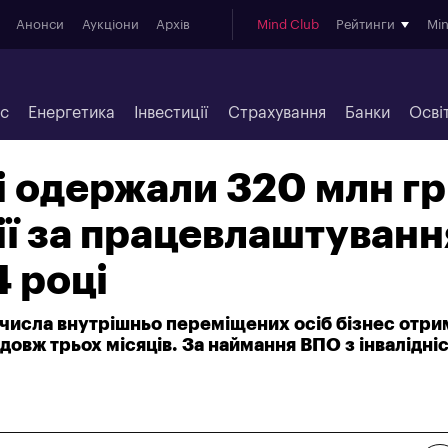
Анонси
Аукціони
Архів
Mind Club
Рейтинги
Mi
ес
Енергетика
Інвестиції
Страхування
Банки
Осві
 одержали 320 млн г
ї за працевлаштуванн
 році
 числа внутрішньо переміщених осіб бізнес отри
довж трьох місяців. За наймання ВПО з інвалідні