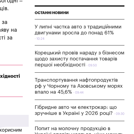
ьогодні –
ців.
ОСТАННІ НОВИНИ
 за
У липні частка авто з традиційними
аяву на
двигунами зросла до понад 61%
ті за
10:24
Корецький провів нараду з бізнесом
щодо захисту постачання товарів
першої необхідності
09:50
хідності
Транспортування нафтопродуктів
рф у Чорному та Азовському морях
впало на 45,6%
09:44
Гібридне авто чи електрокар: що
зручніше в Україні у 2026 році?
09:30
Попит на молочну продукцію в
в корисним