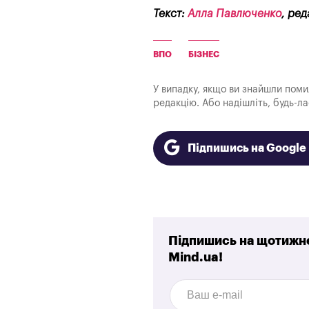
Текст:
Алла Павлюченко
, ред
ВПО
БІЗНЕС
У випадку, якщо ви знайшли помилк
редакцію. Або надішліть, будь-л
Підпишись на Googl
Підпишись на щотижне
Mind.ua!