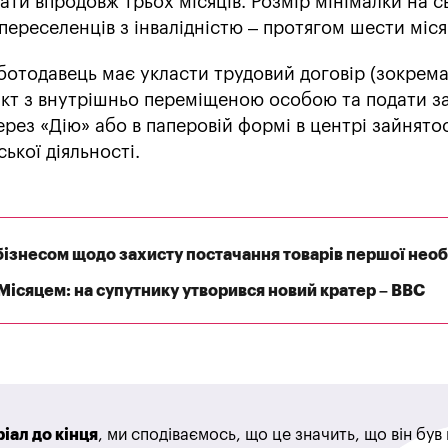
ати впродовж трьох місяців. Розмір мінімалки на с
переселенців з інвалідністю – протягом шести міся
отодавець має укласти трудовий договір (зокрема
акт з внутрішньо переміщеною особою та подати з
рез «Дію» або в паперовій формі в центрі зайнятос
ької діяльності.
бізнесом щодо захисту постачання товарів першої необ
 Місяцем: на супутнику утворився новий кратер – BBC
іал до кінця
, ми сподіваємось, що це значить, що він бу