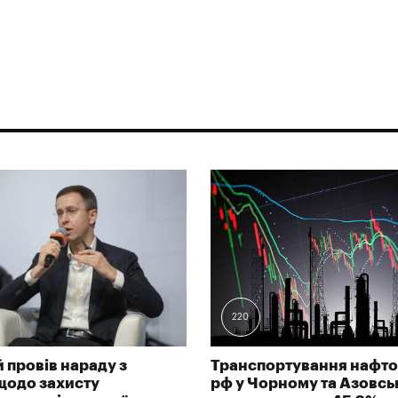
220
 провів нараду з
Транспортування нафто
щодо захисту
рф у Чорному та Азовс