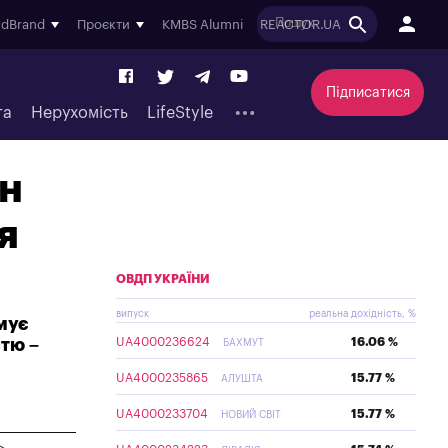
ndBrand
Проєкти
KMBS Alumni
REACTOR.UA
Підписатися
та
Нерухомість
LifeStyle
рн
я
ОВДП УКРАЇНИ
випуск
реальна дохідність, %
мує
стю –
UA4000236624
16.06 %
БАХМУТ
UA4000235865
15.77 %
АЛУШТА
UA4000233704
15.77 %
НОВИЙ СВІТ