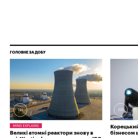
ГОЛОВНЕ ЗА ДОБУ
144
203
MIND EXPLAINS
Корецький
Великі атомні реактори знову в
бізнесом 