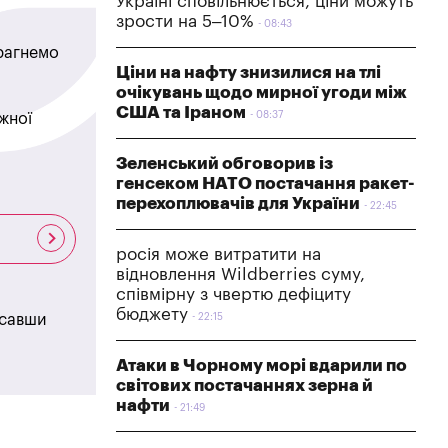
Україні сповільнюється, ціни можуть
зрости на 5–10%
08:43
прагнемо
Ціни на нафту знизилися на тлі
очікувань щодо мирної угоди між
США та Іраном
08:37
жної
Зеленський обговорив із
генсеком НАТО постачання ракет-
перехоплювачів для України
22:45
росія може витратити на
відновлення Wildberries суму,
співмірну з чвертю дефіциту
бюджету
исавши
22:15
Атаки в Чорному морі вдарили по
світових постачаннях зерна й
нафти
21:49