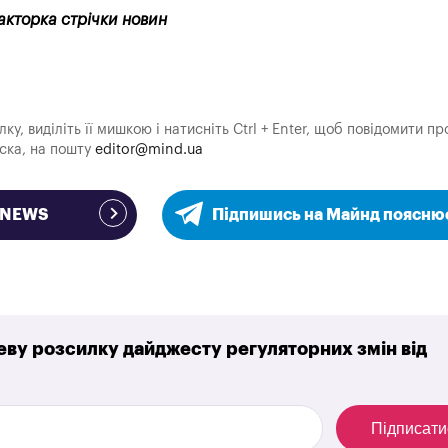
акторка стрічки новин
у, виділіть її мишкою і натисніть Ctrl + Enter, щоб повідомити пр
аска, на пошту
editor@mind.ua
e NEWS
Підпишись на Майнд поясню
ву розсилку дайджесту регуляторних змін від
Підписати