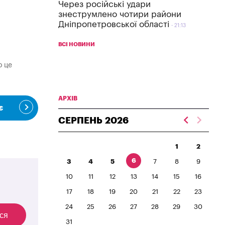
Через російські удари
знеструмлено чотири райони
Дніпропетровської області
21:13
ВСІ НОВИНИ
о це
АРХІВ
є
СЕРПЕНЬ
2026
1
2
6
3
4
5
7
8
9
10
11
12
13
14
15
16
17
18
19
20
21
22
23
24
25
26
27
28
29
30
ся
31