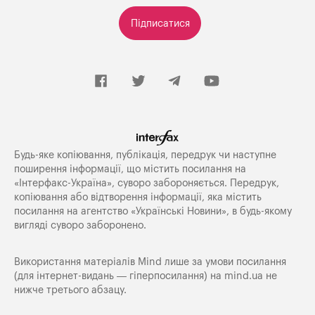
Підписатися
Будь-яке копiювання, публiкацiя, передрук чи наступне
поширення iнформацiї, що мiстить посилання на
«Iнтерфакс-Україна», суворо забороняється. Передрук,
копіювання або відтворення інформації, яка містить
посилання на агентство «Українські Новини», в будь-якому
вигляді суворо заборонено.
Використання матеріалів Mind лише за умови посилання
(для інтернет-видань — гіперпосилання) на
mind.ua
не
нижче третього абзацу.