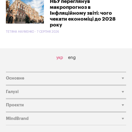
НБУ переглянув
макропрогноз в
Інфляційному звіті: чого
чекати економіці до 2028
року
ТЕТЯНА НАУМЕНКО - 7 СЕРПНЯ 2026
укр
eng
Основне
Галузі
Проєкти
MindBrand