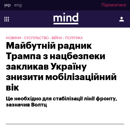
укр
eng
Підписатися
НОВИНИ
СУСПІЛЬСТВО
ВІЙНА
ПОЛІТИКА
Майбутній радник
Трампа з нацбезпеки
закликав Україну
знизити мобілізаційний
вік
Це необхідно для стабілізації лінії фронту,
зазначив Волтц