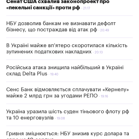
Сенат США схвалив законопроект про
«пекельні санкції» проти рф
21:17
НБУ дозволив банкам не визнавати дефолт
бізнесу, що постраждав від атак рф
20:49
В Україні майже вп'ятеро скоротилася кількість
зупинених податкових накладних
20:13
Російська атака знищила найбільший в Україні
склад Delta Plus
19:40
Сенс Банк відмовляється сплачувати «Кернелу»
майже 2 млрд грн за угодами РЕПО
19:16
Україна уразила шість суден тіньового флоту рф
та 10 енерговузлів
19:08
Гривня зміцнюється: НБУ знизив курс долара та