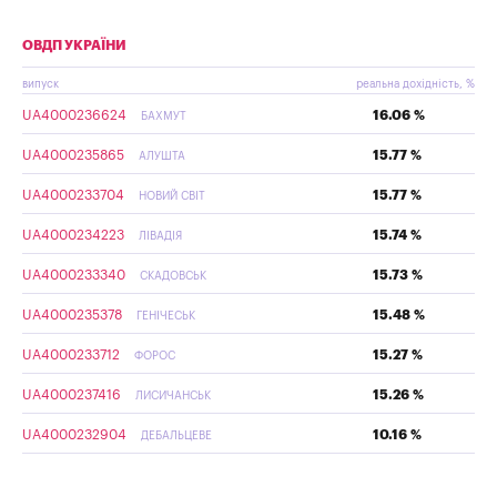
ОВДП УКРАЇНИ
випуск
реальна дохідність, %
UA4000236624
16.06 %
БАХМУТ
UA4000235865
15.77 %
АЛУШТА
UA4000233704
15.77 %
НОВИЙ СВІТ
UA4000234223
15.74 %
ЛІВАДІЯ
UA4000233340
15.73 %
СКАДОВСЬК
UA4000235378
15.48 %
ГЕНІЧЕСЬК
UA4000233712
15.27 %
ФОРОС
UA4000237416
15.26 %
ЛИСИЧАНСЬК
UA4000232904
10.16 %
ДЕБАЛЬЦЕВЕ