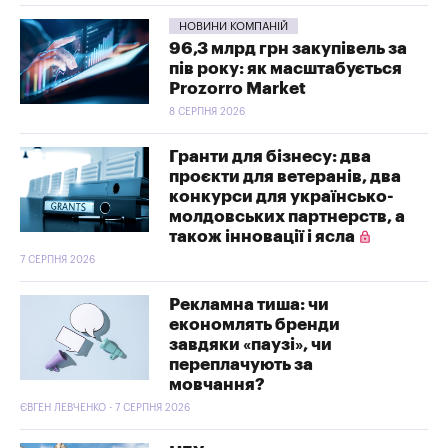
НОВИНИ КОМПАНІЙ
96,3 млрд грн закупівель за
пів року: як масштабується
Prozorro Market
8 СЕРПНЯ 2026
Гранти для бізнесу: два
проєкти для ветеранів, два
конкурси для українсько-
молдовських партнерств, а
також інновації і ясла
7 СЕРПНЯ 2026
Рекламна тиша: чи
економлять бренди
завдяки «паузі», чи
переплачують за
мовчання?
ЄВГЕН ЛЕВЧЕНКО - 7 СЕРПНЯ 2026