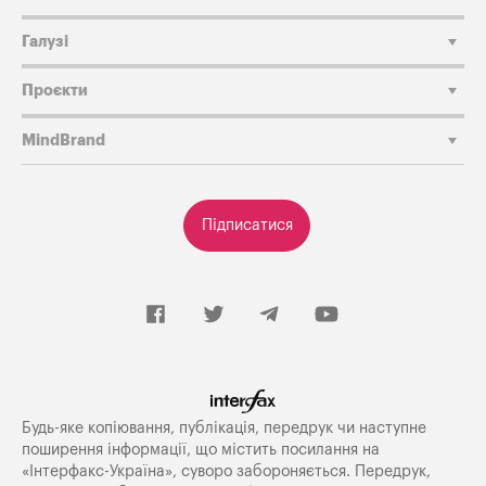
Галузі
Проєкти
MindBrand
Підписатися
Будь-яке копiювання, публiкацiя, передрук чи наступне
поширення iнформацiї, що мiстить посилання на
«Iнтерфакс-Україна», суворо забороняється. Передрук,