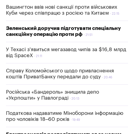
Вашингтон ввів нові санкції проти військових
Куби через співпрацю з росією та Китаєм
22:15
Зеленський доручив підготувати спеціальну
санкційну операцію проти рф
21:51
У Техасі з'явиться мегазавод чипів за $16,8 млрд
від SpaceX
21:11
Справу Коломойського щодо привласнення
коштів ПриватБанку передали до суду
20:46
Російська «Бандероль» знищила депо
«Укрпошти» у Павлограді
20:13
Податкова надаватиме Міноборони інформацію
про чоловіків 18–60 років
19:49