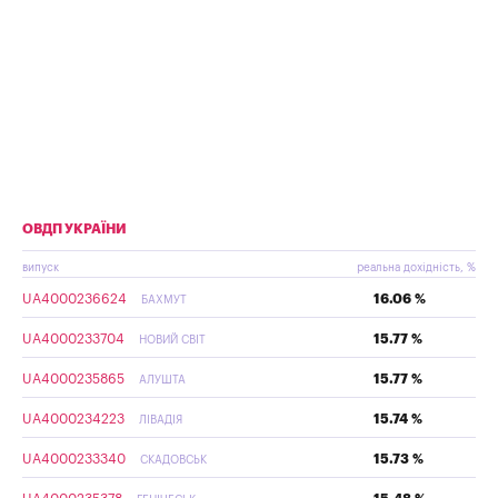
ОВДП УКРАЇНИ
випуск
реальна дохідність, %
UA4000236624
16.06 %
БАХМУТ
UA4000233704
15.77 %
НОВИЙ СВІТ
UA4000235865
15.77 %
АЛУШТА
UA4000234223
15.74 %
ЛІВАДІЯ
UA4000233340
15.73 %
СКАДОВСЬК