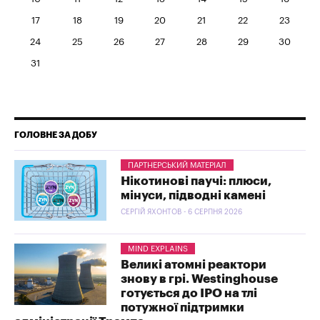
17
18
19
20
21
22
23
24
25
26
27
28
29
30
31
ГОЛОВНЕ ЗА ДОБУ
ПАРТНЕРСЬКИЙ МАТЕРІАЛ
Нікотинові паучі: плюси,
мінуси, підводні камені
СЕРГІЙ ЯХОНТОВ - 6 СЕРПНЯ 2026
MIND EXPLAINS
Великі атомні реактори
знову в грі. Westinghouse
готується до IPO на тлі
потужної підтримки