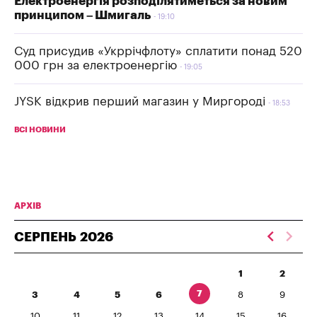
Електроенергія розподілятиметься за новим
принципом – Шмигаль
19:10
Суд присудив «Укррічфлоту» сплатити понад 520
000 грн за електроенергію
19:05
JYSK відкрив перший магазин у Миргороді
18:53
ВСІ НОВИНИ
АРХІВ
СЕРПЕНЬ
2026
1
2
7
3
4
5
6
8
9
10
11
12
13
14
15
16