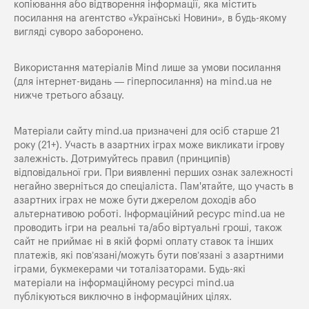
копіювання або відтворення інформації, яка містить
посилання на агентство «Українські Новини», в будь-якому
вигляді суворо заборонено.
Використання матеріалів Mind лише за умови посилання
(для інтернет-видань — гіперпосилання) на
mind.ua
не
нижче третього абзацу.
Матеріали сайту mind.ua призначені для осіб старше 21
року (21+). Участь в азартних іграх може викликати ігрову
залежність. Дотримуйтесь правил (принципів)
відповідальної гри. При виявленні перших ознак залежності
негайно зверніться до спеціаліста. Пам'ятайте, що участь в
азартних іграх не може бути джерелом доходів або
альтернативою роботі. Інформаційний ресурс mind.ua не
проводить ігри на реальні та/або віртуальні гроші, також
сайт не приймає ні в якій формі оплату ставок та інших
платежів, які пов’язані/можуть бути пов’язані з азартними
іграми, букмекерами чи тоталізаторами. Будь-які
матеріали на інформаційному ресурсі mind.ua
публікуються виключно в інформаційних цілях.