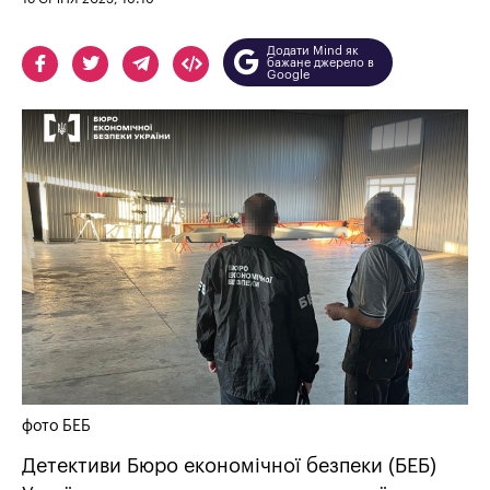
Додати Mind як
бажане джерело в
Google
фото БЕБ
Детективи Бюро економічної безпеки (БЕБ)